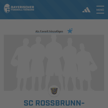
MENÜ
Jetzt einloggen
Als Favorit hinzufügen
ERGEBNISSE & WETTBEWERBE
NEUIGKEITEN
SPIELBETRIEB & VERBANDSLEBEN
AUSBILDUNG & FÖRDERUNG
DER VERBAND
SC ROSSBRUNN-M