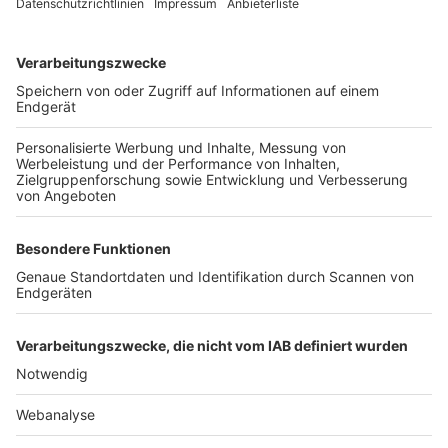
TOP-VEREINE
TOP-PARTNER
SFV
DFB
UEFA
FIFA
Nutzungsbedingungen
Datenschutz
Impressum