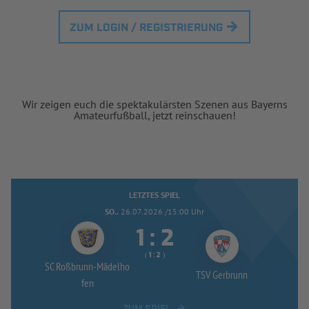
ZUM LOGIN / REGISTRIERUNG
Wir zeigen euch die spektakulärsten Szenen aus Bayerns
Amateurfußball, jetzt reinschauen!
LETZTES SPIEL
SO..
26.07.2026 /15:00 Uhr


:
( 
 )
:
SC Roßbrunn-
Mädelho
TSV Gerbrunn
fen
ZUM SPIEL