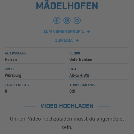
ÄDELHOFEN
INFOTHEK
SPIELPLUS
ZUM VEREINSPROFIL
ZUR LIGA
ALTERSKLASSE
BEZIRK
Herren
Unterfranken
KREIS
LIGA
Würzburg
AK-Gr 4 WÜ
TABELLENPLATZ
TORVERHÄLTNIS
8
0:0
VIDEO HOCHLADEN
Um ein Video hochzuladen musst du angemeldet
sein.