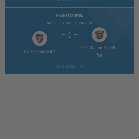
NÄCHSTES SPIEL
SO..
09.08.2026 /12:45 Uhr
-
:
-
SC Roßbrunn-
Mädelho
FV 05 Helmstadt 2
fen
ZUM SPIEL