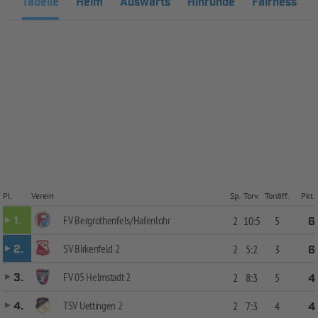
Tabelle
Heim
Auswärts
Hinrunde
Fairness
Pl.
Verein
Sp.
Torv.
Tordiff.
Pkt.
FV Bergrothenfels/Hafenlohr
1.
2
10:5
5
6
SV Birkenfeld 2
2.
2
5:2
3
6
FV 05 Helmstadt 2
3.
2
8:3
5
4
TSV Uettingen 2
4.
2
7:3
4
4