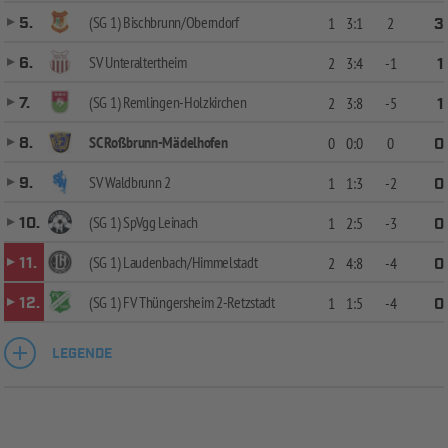
(SG 1) Bischbrunn/Oberndorf
5.
1
3:1
2
3
SV Unteraltertheim
6.
2
3:4
-1
1
(SG 1) Remlingen-Holzkirchen
7.
2
3:8
-5
1
SC Roßbrunn-Mädelhofen
8.
0
0:0
0
0
SV Waldbrunn 2
9.
1
1:3
-2
0
(SG 1) SpVgg Leinach
10.
1
2:5
-3
0
(SG 1) Laudenbach/Himmelstadt
11.
2
4:8
-4
0
(SG 1) FV Thüngersheim 2-Retzstadt
12.
1
1:5
-4
0
LEGENDE