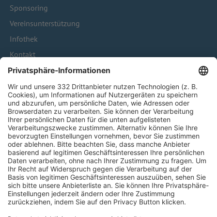
Sponsoring
Vereinsunterstützung
Infothek
Kontakt
HÄUFIG BESUCHTE SEITEN
Pässe und Vereinswechsel
Trainerausbildung
Schulungsangebot Vereinsmitarbeiter
BFV-Geschäftsstellen
Trainerbörse
Login SpielPlus
FOLGE DEM BFV