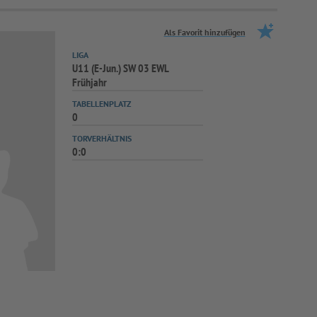
Als Favorit hinzufügen
LIGA
U11 (E-Jun.) SW 03 EWL
Frühjahr
TABELLENPLATZ
0
TORVERHÄLTNIS
0:0