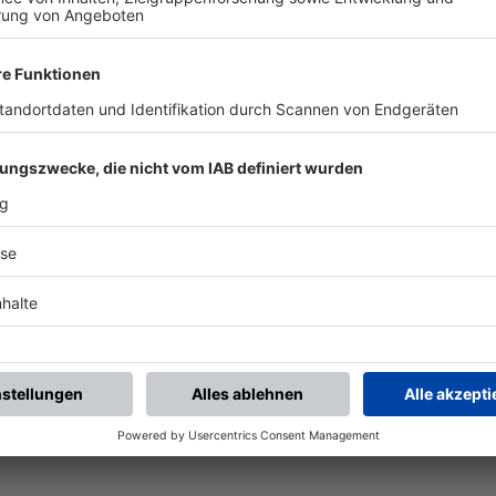
chste Spiele
Letzte Spiele
Kompletter Spielplan
piele.