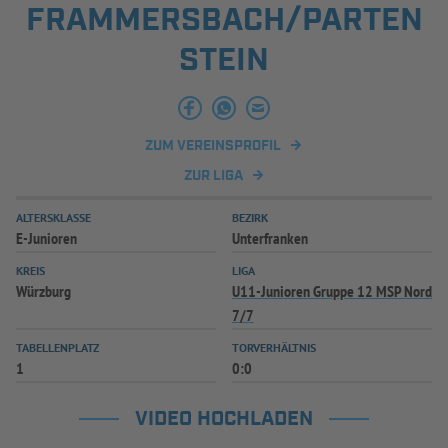
FRAMMERSBACH/PARTEN
INFOTHEK
SPIELPLUS
STEIN
ZUM VEREINSPROFIL
ZUR LIGA
ALTERSKLASSE
BEZIRK
E-Junioren
Unterfranken
KREIS
LIGA
Würzburg
U11-Junioren Gruppe 12 MSP Nord
7/7
TABELLENPLATZ
TORVERHÄLTNIS
1
0:0
VIDEO HOCHLADEN