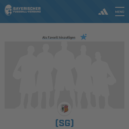
MENÜ
Jetzt einloggen
Als Favorit hinzufügen
ERGEBNISSE & WETTBEWERBE
NEUIGKEITEN
SPIELBETRIEB & VERBANDSLEBEN
AUSBILDUNG & FÖRDERUNG
DER VERBAND
(SG)