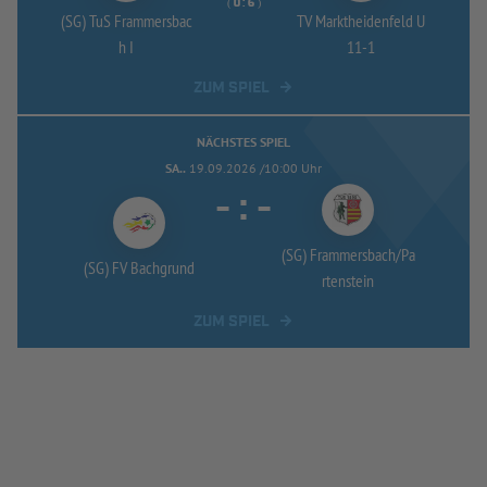
( 
 )
:
(SG) TuS Frammersbac
TV Marktheidenfeld U
h I
11-
1
ZUM SPIEL
NÄCHSTES SPIEL
SA..
19.09.2026 /10:00 Uhr
-
:
-
(SG) Frammersbach/
Pa
(SG) FV Bachgrund
rtenstein
ZUM SPIEL