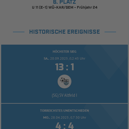
6. PLATZ
U 11 (E-1) WÜ-KAR/GEM - Frühjahr 24
HISTORISCHE EREIGNISSE
HÖCHSTER SIEG
SA..
20.09.2025 /12:45 Uhr


:
(SG) SV Altfeld I
TORREICHSTES UNENTSCHIEDEN
MO..
28.04.2025 /17:30 Uhr


: