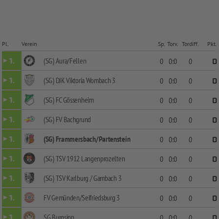
Pl.
Verein
Sp.
Torv.
Tordiff.
Pkt.
(SG) Aura/Fellen
1.
0
0:0
0
0
(SG) DJK Viktoria Wombach 3
1.
0
0:0
0
0
(SG) FC Gössenheim
1.
0
0:0
0
0
(SG) FV Bachgrund
1.
0
0:0
0
0
(SG) Frammersbach/Partenstein
1.
0
0:0
0
0
(SG) TSV 1912 Langenprozelten
1.
0
0:0
0
0
(SG) TSV Karlburg / Gambach 3
1.
0
0:0
0
0
FV Gemünden/Seifriedsburg 3
1.
0
0:0
0
0
SG Burgsinn
1.
0
0:0
0
0