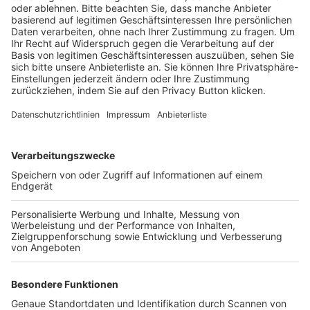
BFV-Geschäftsstellen
Trainerbörse
Login SpielPlus
FOLGE DEM BFV
TOP-VEREINE
TOP-PARTNER