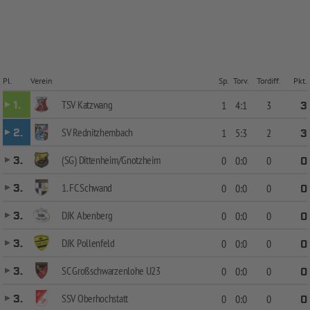
Pl.
Verein
Sp.
Torv.
Tordiff.
Pkt.
TSV Katzwang
1.
1
4:1
3
3
SV Rednitzhembach
2.
1
5:3
2
3
(SG) Dittenheim/Gnotzheim
3.
0
0:0
0
0
1. FC Schwand
3.
0
0:0
0
0
DJK Abenberg
3.
0
0:0
0
0
DJK Pollenfeld
3.
0
0:0
0
0
SC Großschwarzenlohe U23
3.
0
0:0
0
0
SSV Oberhochstatt
3.
0
0:0
0
0