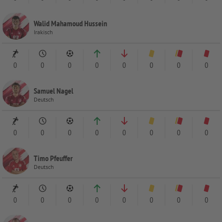
Walid Mahamoud Hussein
Irakisch
0
0
0
0
0
0
0
0
Samuel Nagel
Deutsch
0
0
0
0
0
0
0
0
Timo Pfeuffer
Deutsch
0
0
0
0
0
0
0
0