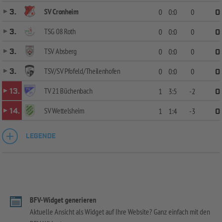
SV Cronheim
3.
0
0:0
0
0
TSG 08 Roth
3.
0
0:0
0
0
TSV Absberg
3.
0
0:0
0
0
TSV/SV Pfofeld/Theilenhofen
3.
0
0:0
0
0
TV 21 Büchenbach
13.
1
3:5
-2
0
SV Wettelsheim
14.
1
1:4
-3
0
LEGENDE
BFV-Widget generieren
Aktuelle Ansicht als Widget auf Ihre Website? Ganz einfach mit den