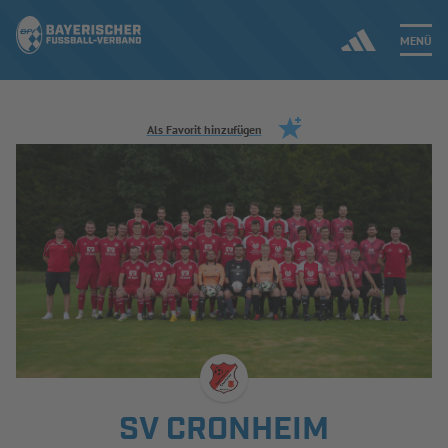
MENÜ
Jetzt einloggen
Als Favorit hinzufügen
ERGEBNISSE & WETTBEWERBE
NEUIGKEITEN
SPIELBETRIEB & VERBANDSLEBEN
AUSBILDUNG & FÖRDERUNG
DER VERBAND
SV CRONHEIM