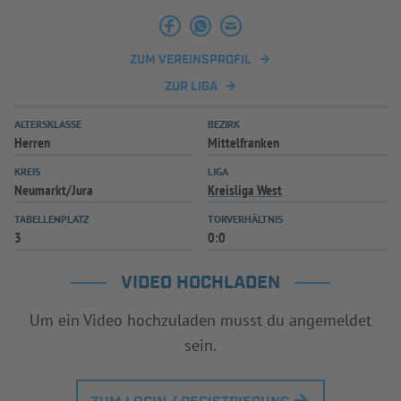
INFOTHEK
SPIELPLUS
ZUM VEREINSPROFIL
ZUR LIGA
ALTERSKLASSE
BEZIRK
Herren
Mittelfranken
KREIS
LIGA
Neumarkt/Jura
Kreisliga West
TABELLENPLATZ
TORVERHÄLTNIS
3
0:0
VIDEO HOCHLADEN
Um ein Video hochzuladen musst du angemeldet
sein.