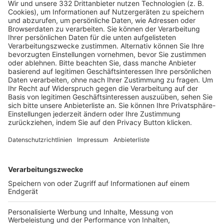
HÄUFIG BESUCHTE SEITEN
Pässe und Vereinswechsel
Trainerausbildung
Schulungsangebot Vereinsmitarbeiter
BFV-Geschäftsstellen
Trainerbörse
Login SpielPlus
FOLGE DEM BFV
TOP-VEREINE