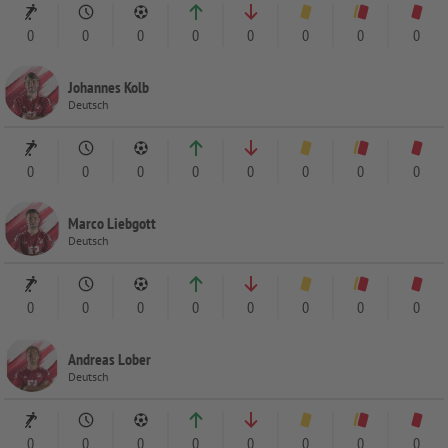
0
0
0
0
0
0
0
0
Johannes Kolb
Deutsch
0
0
0
0
0
0
0
0
Marco Liebgott
Deutsch
0
0
0
0
0
0
0
0
Andreas Lober
Deutsch
0
0
0
0
0
0
0
0