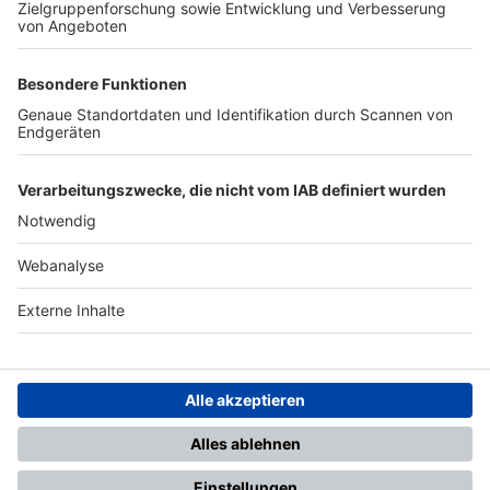
TOP-PARTNER
SFV
DFB
UEFA
FIFA
Nutzungsbedingungen
Datenschutz
Impressum