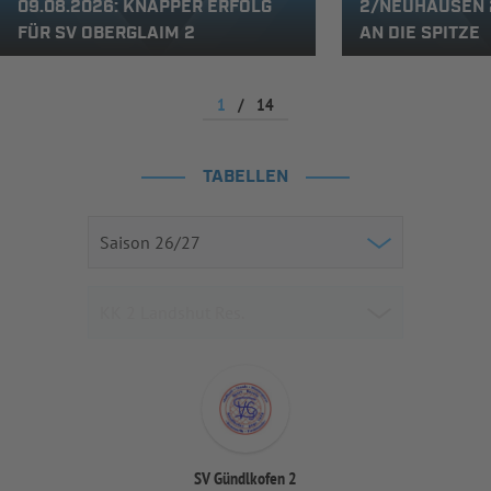
09.08.2026: KNAPPER ERFOLG
2/NEUHAUSEN 2 
FÜR SV OBERGLAIM 2
N DIE SPITZE
1
/
14
TABELLEN
SV Gündlkofen 2