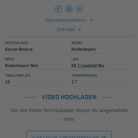
INFOTHEK
SPIELPLUS
ZUM VEREINSPROFIL
ZUR LIGA
ALTERSKLASSE
BEZIRK
Herren-Reserve
Niederbayern
KREIS
LIGA
Niederbayern West
KK 2 Landshut Res.
TABELLENPLATZ
TORVERHÄLTNIS
10
2:7
VIDEO HOCHLADEN
Um ein Video hochzuladen musst du angemeldet
sein.