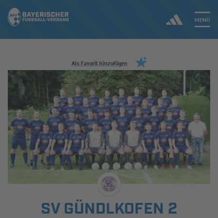
MENÜ
Jetzt einloggen
Als Favorit hinzufügen
ERGEBNISSE & WETTBEWERBE
NEUIGKEITEN
SPIELBETRIEB & VERBANDSLEBEN
AUSBILDUNG & FÖRDERUNG
DER VERBAND
SV GÜNDLKOFEN 2