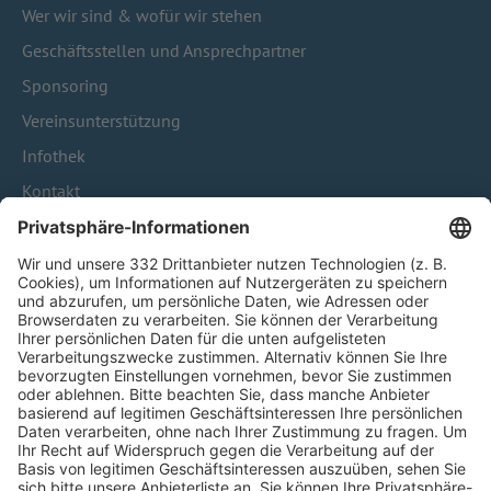
Wer wir sind & wofür wir stehen
Geschäftsstellen und Ansprechpartner
Sponsoring
Vereinsunterstützung
Infothek
Kontakt
HÄUFIG BESUCHTE SEITEN
Pässe und Vereinswechsel
Trainerausbildung
Schulungsangebot Vereinsmitarbeiter
BFV-Geschäftsstellen
Trainerbörse
Login SpielPlus