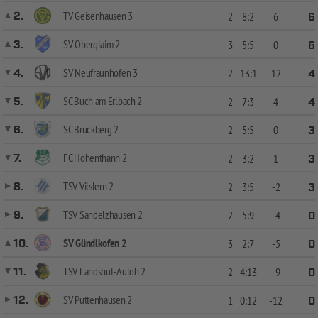
TV Geisenhausen 3
2.
2
8:2
6
6
SV Oberglaim 2
3.
3
5:5
0
6
SV Neufraunhofen 3
4.
2
13:1
12
4
SC Buch am Erlbach 2
5.
2
7:3
4
4
SC Bruckberg 2
6.
2
5:5
0
3
FC Hohenthann 2
7.
2
3:2
1
3
TSV Vilslern 2
8.
2
3:5
-2
3
TSV Sandelzhausen 2
9.
2
5:9
-4
0
SV Gündlkofen 2
10.
3
2:7
-5
0
TSV Landshut-Auloh 2
11.
2
4:13
-9
0
SV Puttenhausen 2
12.
1
0:12
-12
0