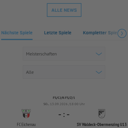
ALLE NEWS
Nächste Spiele
Letzte Spiele
Kompletter Spielplan
FS/CJ/K-FS/Z/1
SO..
13.09.2026 /18:00 Uhr
-
:
-
FC Eichenau
SV Waldeck-
Obermenzing U13