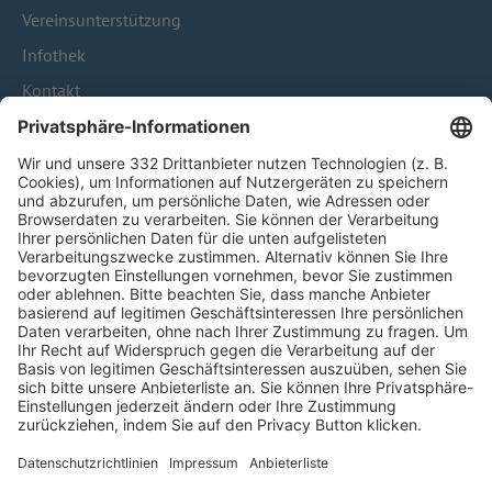
Vereinsunterstützung
Infothek
Kontakt
HÄUFIG BESUCHTE SEITEN
Pässe und Vereinswechsel
Trainerausbildung
Schulungsangebot Vereinsmitarbeiter
BFV-Geschäftsstellen
Trainerbörse
Login SpielPlus
FOLGE DEM BFV