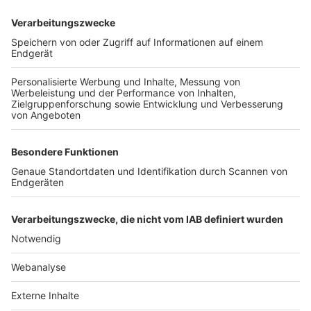
TOP-VEREINE
TOP-PARTNER
SFV
DFB
UEFA
FIFA
Nutzungsbedingungen
Datenschutz
Impressum