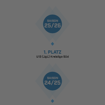
SAISON
25/26
1. PLATZ
U13 (JgL) Kreisliga Süd
SAISON
24/25