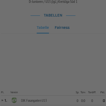
D-Junioren / U13 (JgL) Kreisliga Süd 1
TABELLEN
Tabelle
Fairness
Pl.
Verein
Sp.
Torv.
Tordiff.
Pkt.
DJK Fasangarten U13
1.
0
0:0
0
0