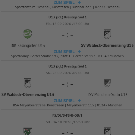
ZUM SPIEL
Sportzentrum Eichenau, Kunstrasen | Budrioallee 1 | 82223 Eichenau
U13 (JgL) Kreisliga Süd 1
FR..
18.09.2026 /17:00 Uhr
-
:
-
DJK Fasangarten U13
SV Waldeck-
Obermenzing U13
ZUM SPIEL
Sportanlage Görzer Straße 193, Platz 1 | Görzer Str. 193 | 81549 München
U13 (JgL) Kreisliga Süd 1
SA..
26.09.2026 /09:00 Uhr
-
:
-
SV Waldeck-
Obermenzing U13
TSV München-
Solln U13
ZUM SPIEL
BSA Meyerbeerstraße, Kunstrasen | Meyerbeerstr. 115 | 81247 München
FS/DJ/B-FS/B-OB/1
SO..
04.10.2026 /16:30 Uhr
-
:
-