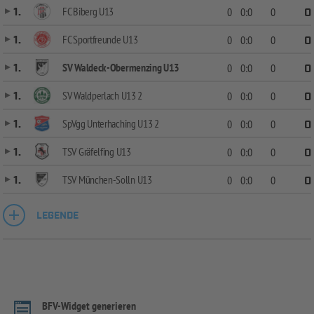
FC Biberg U13
1.
0
0:0
0
0
FC Sportfreunde U13
1.
0
0:0
0
0
SV Waldeck-Obermenzing U13
1.
0
0:0
0
0
SV Waldperlach U13 2
1.
0
0:0
0
0
SpVgg Unterhaching U13 2
1.
0
0:0
0
0
TSV Gräfelfing U13
1.
0
0:0
0
0
TSV München-Solln U13
1.
0
0:0
0
0
LEGENDE
BFV-Widget generieren