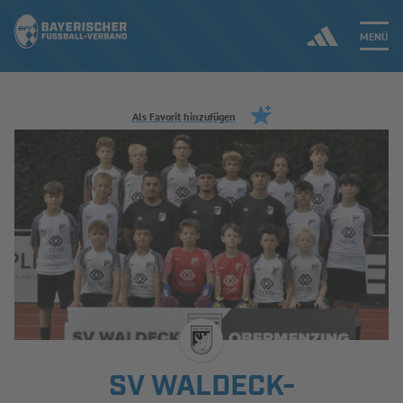
MENÜ
Jetzt einloggen
Als Favorit hinzufügen
ERGEBNISSE & WETTBEWERBE
NEUIGKEITEN
SPIELBETRIEB & VERBANDSLEBEN
AUSBILDUNG & FÖRDERUNG
DER VERBAND
SV WALDECK-