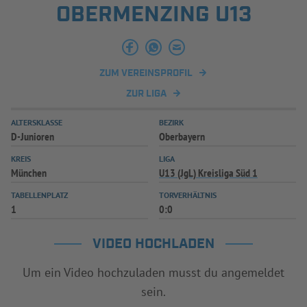
OBERMENZING U13
INFOTHEK
SPIELPLUS
ZUM VEREINSPROFIL
ZUR LIGA
ALTERSKLASSE
BEZIRK
D-Junioren
Oberbayern
KREIS
LIGA
München
U13 (JgL) Kreisliga Süd 1
TABELLENPLATZ
TORVERHÄLTNIS
1
0:0
VIDEO HOCHLADEN
Um ein Video hochzuladen musst du angemeldet
sein.