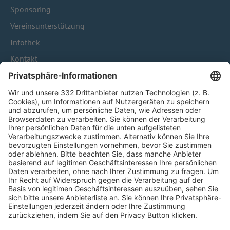
Sponsoring
Vereinsunterstützung
Infothek
Kontakt
HÄUFIG BESUCHTE SEITEN
Pässe und Vereinswechsel
Trainerausbildung
Schulungsangebot Vereinsmitarbeiter
BFV-Geschäftsstellen
Trainerbörse
Login SpielPlus
FOLGE DEM BFV