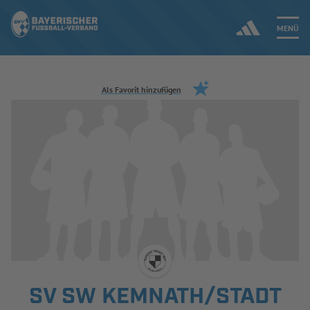
MENÜ
Jetzt einloggen
Als Favorit hinzufügen
ERGEBNISSE & WETTBEWERBE
NEUIGKEITEN
SPIELBETRIEB & VERBANDSLEBEN
AUSBILDUNG & FÖRDERUNG
DER VERBAND
SV SW KEMNATH/STADT