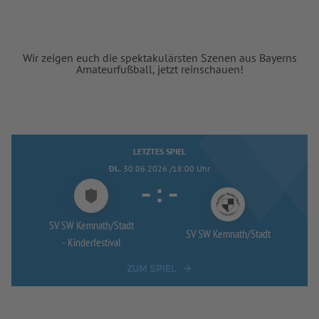
Wir zeigen euch die spektakulärsten Szenen aus Bayerns
Amateurfußball, jetzt reinschauen!
LETZTES SPIEL
DI..
30.06.2026 /18:00 Uhr
-
:
-
SV SW Kemnath/
Stadt
SV SW Kemnath/
Stadt
-
Kinderfestival
ZUM SPIEL