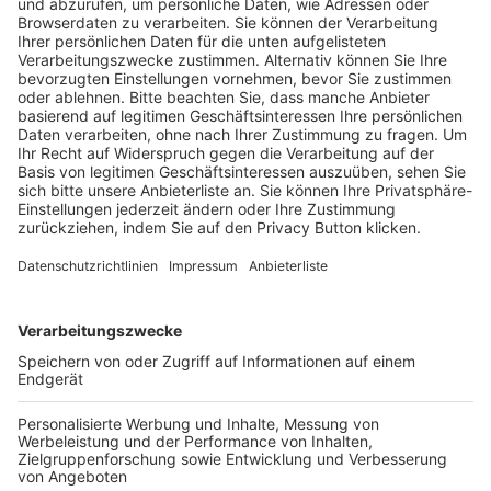
Trainerausbildung
Schulungsangebot Vereinsmitarbeiter
BFV-Geschäftsstellen
Trainerbörse
Login SpielPlus
FOLGE DEM BFV
TOP-VEREINE