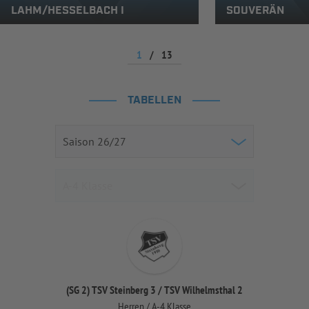
LAHM/HESSELBACH I
SOUVERÄN
1
/
13
TABELLEN
(SG 2) TSV Steinberg 3 / TSV Wilhelmsthal 2
Herren / A-4 Klasse