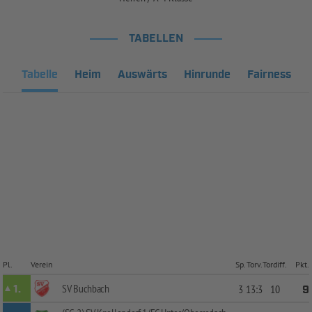
TABELLEN
Tabelle
Heim
Auswärts
Hinrunde
Fairness
Pl.
Verein
Sp.
Torv.
Tordiff.
Pkt.
SV Buchbach
1.
3
13:3
10
9