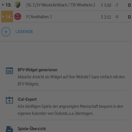
(SG 1) SV Viktoria Kehlbach / TSV Windheim 2
13.
3
3:10
-7
0
FC Nordhalben 2
14.
3
2:11
-9
0
LEGENDE
BFV-Widget generieren
Aktuelle Ansicht als Widget auf Ihre Website? Ganz einfach mit den
BFV-Widgets.
iCal-Export
Alle künftigen Spiele der angezeigten Mannschaft bequem in den
eigenen Kalender von Outlook, u.a. übertragen.
Spiele-Übersicht