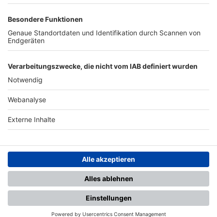
TOP-PARTNER
SFV
DFB
UEFA
FIFA
Nutzungsbedingungen
Datenschutz
Impressum