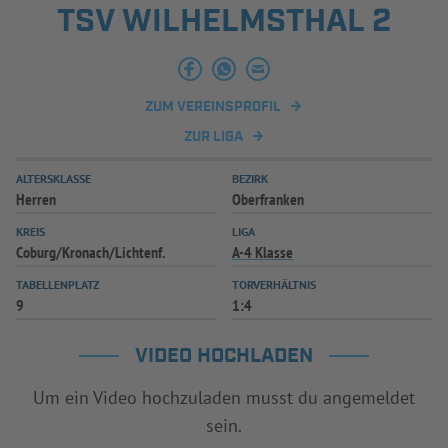
TSV WILHELMSTHAL 2
INFOTHEK
SPIELPLUS
ZUM VEREINSPROFIL
ZUR LIGA
ALTERSKLASSE
BEZIRK
Herren
Oberfranken
KREIS
LIGA
Coburg/Kronach/Lichtenf.
A-4 Klasse
TABELLENPLATZ
TORVERHÄLTNIS
9
1:4
VIDEO HOCHLADEN
Um ein Video hochzuladen musst du angemeldet
sein.