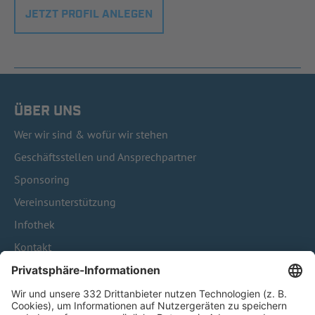
JETZT PROFIL ANLEGEN
ÜBER UNS
Wer wir sind & wofür wir stehen
Geschäftsstellen und Ansprechpartner
Sponsoring
Vereinsunterstützung
Infothek
Kontakt
HÄUFIG BESUCHTE SEITEN
Pässe und Vereinswechsel