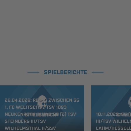
SPIELBERICHTE
26.04.2026: REMIS ZWISCHEN SG
1. FC WELITSCH I / TSV 1893
NEUKENROTH III UND SG (2) TSV
10.11.2025: SG 
STEINBERG III/TSV
III/TSV WILHEL
WILHELMSTHAL II/SSV
LAHM/HESSELBA