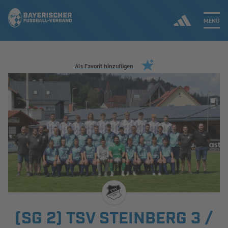
MENÜ
Jetzt einloggen
Als Favorit hinzufügen
ERGEBNISSE & WETTBEWERBE
NEUIGKEITEN
SPIELBETRIEB & VERBANDSLEBEN
AUSBILDUNG & FÖRDERUNG
DER VERBAND
(SG 2) TSV STEINBERG 3 /