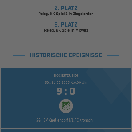
2. PLATZ
Releg. KK Spiel 5 in Ziegelerden
2. PLATZ
Releg. KK Spiel in Mitwitz
HISTORISCHE EREIGNISSE
HÖCHSTER SIEG
SO..
11.05.2025 /16:00 Uhr


:
SG I SV Knellendorf I/
1.FC Kronach II