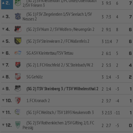
(SG 2) SV Knellendorf 1/FC Unter/Oberrodach
2.
3
9:3
6
7
2/SV Friesen 3
(SG 1) FSV Ziegelerden 1/SV Seelach 1/SV
3.
3
7:3
4
7
Neuses 2
(SG 2) SV Nurn 2 / SV Wolfers-/Neuengrün 2
4.
2
9:1
8
6
(SG 2) SV Steinwiesen 2 / FC Wallenfels 2
5.
3
11:4
7
6
SG ASV Kleintettau/TSV Tettau
6.
2
6:1
5
6
(SG 2) 1. FC Hirschfeld 2 / SC Steinbach/W. 2
7.
2
5:3
2
4
SG Gehülz
8.
3
1:4
-3
2
(SG 2) TSV Steinberg 3 / TSV Wilhelmsthal 2
9.
2
1:4
-3
1
1. FC Kronach 2
10.
2
3:7
-4
1
(SG 1) FC Welitsch / TSV 1893 Neukenroth 3
11.
3
2:13
-11
1
(SG 2) SV Rothenkirchen 2/SV Gifting 2/1. FC
12.
2
2:7
-5
0
Pressig