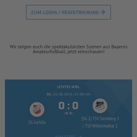
ZUM LOGIN / REGISTRIERUNG
Wir zeigen euch die spektakulärsten Szenen aus Bayerns
Amateurfußball, jetzt reinschauen!
LETZTES SPIEL
SO..
02.08.2026 /15:00 Uhr


:
( 
 )
:
(SG 2) TSV Steinberg 3
SG Gehülz
/
TSV Wilhelmsthal 2