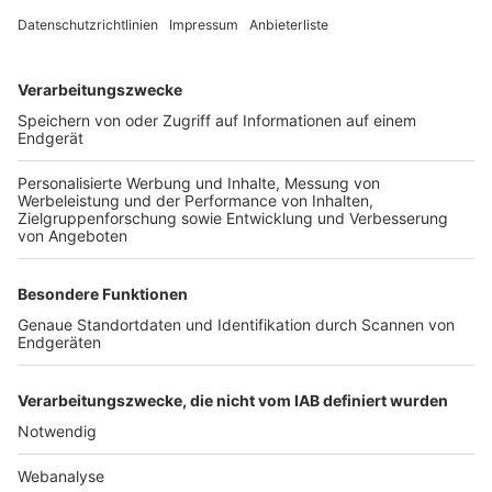
TOP-VEREINE
TOP-PARTNER
SFV
DFB
UEFA
FIFA