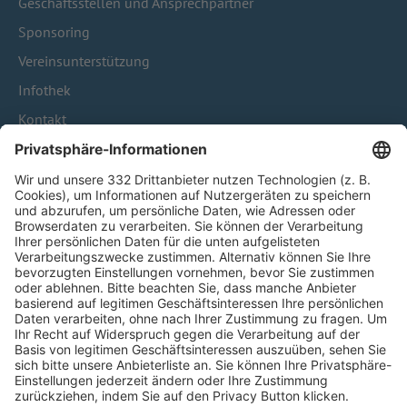
Geschäftsstellen und Ansprechpartner
Sponsoring
Vereinsunterstützung
Infothek
Kontakt
HÄUFIG BESUCHTE SEITEN
Pässe und Vereinswechsel
Trainerausbildung
Schulungsangebot Vereinsmitarbeiter
BFV-Geschäftsstellen
Trainerbörse
Login SpielPlus
FOLGE DEM BFV