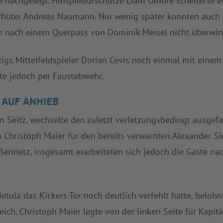
e nachgelegt. Hinspieltorschütze Liam Omore scheiterte er
rhüter Andreas Naumann. Nur wenig später konnten auch 
n nach einem Querpass von Dominik Meisel nicht überwin
zigs Mittelfeldspieler Dorian Cevis noch einmal mit eine
rte jedoch per Faustabwehr.
T AUF ANHIEB
en Seitz, wechselte den zuletzt verletzungsbedingt ausge
 Christoph Maier für den bereits verwarnten Alexander Si
ßennetz, insgesamt erarbeiteten sich jedoch die Gäste n
ula das Kickers-Tor noch deutlich verfehlt hatte, belohnte
h. Christoph Maier legte von der linken Seite für Kapitä