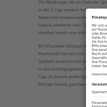
Die Würzburger, die am Ende der Spi
in die 3. Liga verpasst hatten, krön
Bayerische Amateurmeisterschaft in 
Leipzig scheiterte nach 2019/2020 (
Havelse) bereits zum dritten Mal in F
BFV-Präsident Christoph Kern sagt: "
Mannschaft hat sich mit großem Einsa
Spielzeit zusätzlich mit dem Gewinn 
in den Aufstiegsspielen durchgesetzt
Liga. Zu diesem großartigen Erfolg 
Michael Schiele ganz herzlich."