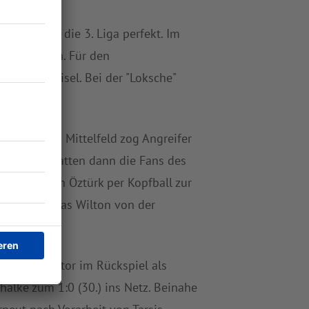
ufstieg in die 3. Liga perfekt. Im
ngsformation. Für den
ominik Meisel. Bei der "Loksche"
m Kraus im Mittelfeld zog Angreifer
egenseite hatten dann die Fans des
uss von Eren Öztürk per Kopfball zur
uss von Lukas Wilton von der
r Führungstor im Rückspiel als
halke zum 1:0 (30.) ins Netz. Beinahe