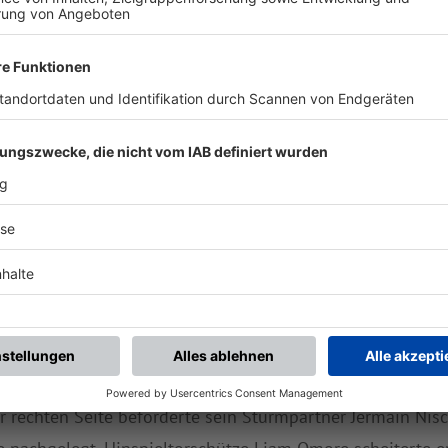
C LOKOMOTIVE LEIPZIG 2:1 (1:0)
 1. FC Lok Leipzig machte der FC Würzburger Kickers den A
ipzig gab es bei den Kickers eine Umstellung in der Anfa
deshalb zunächst nur auf der Bank Platz nahm, startete D
eselbe Startelf wie beim ersten Aufeinandertreffen.
erzeichneten die Gastgeber. Nach einem Ballgewinn von Ti
e ab und verfehlte das Leipziger Tor nur knapp. Auf der G
n auf den Lippen. Zuerst blockte Daniel Hägele einen Sch
r 37 Jahre alte Würzburger Abwehr-Routinier einen Abschl
er im Hinspiel glänzte Tarsis Bonga auch beim Würzburge
r rechten Seite beförderte sein Sturmpartner Jermain Nisc