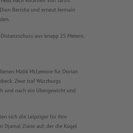
neut nach Vorarbeit von Tarsis
Dion Berisha und erneut Jermain
den.
m Distanzschuss aus knapp 25 Metern.
fallenen Malik McLemore für Dorian
ebeck. Zwar traf Würzburgs
ach und nach ein Übergewicht und
n sich die Leipziger für ihre
n Djamal Ziane auf, der die Kugel