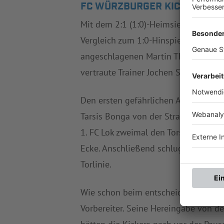
FC WÜRZBURGER KICKERS - 1. F
Mit dem 2:1 (1:0)-Heimsieg gegen den
Vergleich zum 1:0-Hinspielsieg in Le
angeschlagenen Martin Thomann, der 
vertraute Trainer Jochen Seitz auf di
Den ersten gefährlichen Abschluss v
Tarsis Bonga von der Strafraumgrenz
1. FC Lok zweimal den Torschrei scho
Ecke. Anschließend schlug erneut de
Torlinie.
Wie schon beim entscheidenden Treff
Vorbereiter. Seine Hereingabe von de