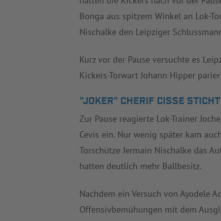
hätten die Kickers nach vor der Paus
Bonga aus spitzem Winkel an Lok-To
Nischalke den Leipziger Schlussman
Kurz vor der Pause versuchte es Leip
Kickers-Torwart Johann Hipper parie
"JOKER" CHERIF CISSE STICH
Zur Pause reagierte Lok-Trainer Joch
Cevis ein. Nur wenig später kam auch
Torschütze Jermain Nischalke das Au
hatten deutlich mehr Ballbesitz.
Nachdem ein Versuch von Ayodele Adet
Offensivbemühungen mit dem Ausgleic