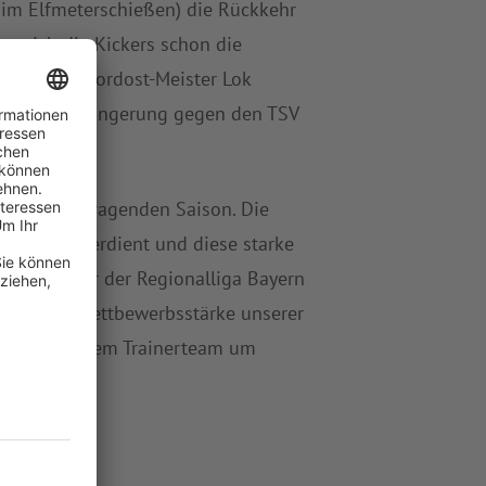
 im Elfmeterschießen) die Rückkehr
en sich die Kickers schon die
esichert. Nordost-Meister Lok
:3 nach Verlängerung gegen den TSV
n einer überragenden Saison. Die
a absolut verdient und diese starke
 als Zweiter der Regionalliga Bayern
alität und Wettbewerbsstärke unserer
enden sowie dem Trainerteam um