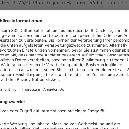
elzeit 2023/2024 noch gegen Hannover 96 II (1:0 und 4:5
ten mit dem Aufstieg ihre herausragende Saison. Zuvor hatt
der Regionalliga Bayern und den Gewinn des Toto-Pokals g
2:2 und 1:1 gegen den SC Verl) und 2024/2025 (1:1 und 0
olge in den Aufstiegsspielen.
Der Aufstieg der Würzburger Kickers ist der verdiente Loh
tz, Konstanz und Leidenschaft die Rückkehr in die 3. Lig
des Toto-Pokals gekrönt. Dass sich die Würzburger Kickers
 haben, unterstreicht zugleich eindrucksvoll die hohe Qu
gratuliere ich der gesamten Mannschaft, allen Mitarbeit