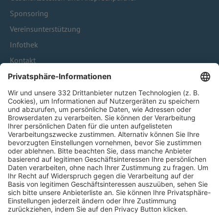
Sponsoring
Vereinsunterstützung
Infothek
Kontakt
HÄUFIG BESUCHTE SEITEN
Pässe und Vereinswechsel
Trainerausbildung
Schulungsangebot Vereinsmitarbeiter
BFV-Geschäftsstellen
Trainerbörse
Login SpielPlus
FOLGE DEM BFV