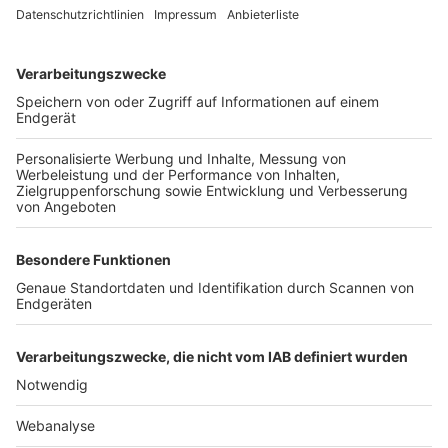
TOP-VEREINE
TOP-PARTNER
SFV
DFB
UEFA
FIFA