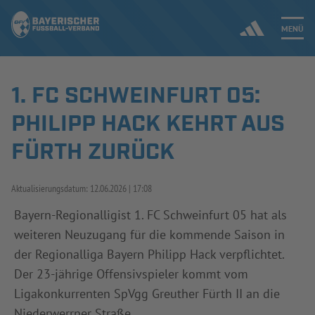
MENÜ
1. FC SCHWEINFURT 05:
Jetzt einloggen
PHILIPP HACK KEHRT AUS
ERGEBNISSE & WETTBEWERBE
FÜRTH ZURÜCK
NEUIGKEITEN
Aktualisierungsdatum:
12.06.2026
17:08
SPIELBETRIEB & VERBANDSLEBEN
Bayern-Regionalligist 1. FC Schweinfurt 05 hat als
weiteren Neuzugang für die kommende Saison in
AUSBILDUNG & FÖRDERUNG
der Regionalliga Bayern Philipp Hack verpflichtet.
DER VERBAND
Der 23-jährige Offensivspieler kommt vom
Ligakonkurrenten SpVgg Greuther Fürth II an die
Niederwerrner Straße.