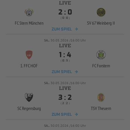


:
( 
 )
:
FC Stern München
SV 67 Weinberg II
ZUM SPIEL
SA..
30.05.2026 /16:00 Uhr


:
( 
 )
:
1. FFC HOF
FC Forstern
ZUM SPIEL
SA..
30.05.2026 /16:00 Uhr


:
( 
 )
:
SC Regensburg
TSV Theuern
ZUM SPIEL
SA..
30.05.2026 /16:00 Uhr