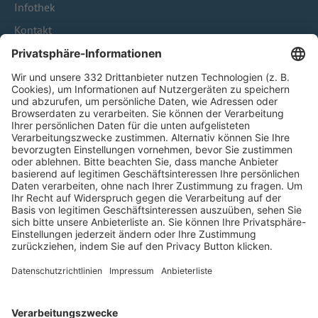
Infothek
Kontakt
HÄUFIG BESUCHTE SEITEN
Pässe und Vereinswechsel
Trainerausbildung
Schulungsangebot Vereinsmitarbeiter
BFV-Geschäftsstellen
Trainerbörse
Login SpielPlus
FOLGE DEM BFV