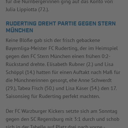
für die Nürnbergerinnen ging auf das Konto von
Julia Lippiotta (72.).
RUDERTING DREHT PARTIE GEGEN STERN
MÜNCHEN
Keine Blöße gab sich der frisch gebackene
Bayernliga-Meister FC Ruderting, der im Heimspiel
gegen den FC Stern München einen frühen 0:2-
Rückstand drehte. Elisabeth Rubner (2.) und Lisa
Schöppl (14.) hatten für einen Auftakt nach Maß für
die Münchnerinnen gesorgt, ehe Anne Schwerdt
(29.), Tabea Fisch (50.) und Lisa Käser (54.) den 17.
Saisonsieg für Ruderting perfekt machten.
Der FC Würzburger Kickers setzte sich am Sonntag
gegen den SC Regensburg mit 3:1 durch und schob
sich in der Tabelle auf Platz drei nach vorne -