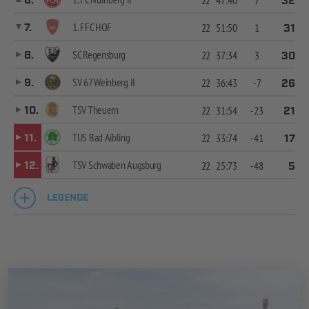
6.
22
47:40
7
32
1. FFC HOF
7.
22
51:50
1
31
SC Regensburg
8.
22
37:34
3
30
SV 67 Weinberg II
9.
22
36:43
-7
26
TSV Theuern
10.
22
31:54
-23
21
TUS Bad Aibling
11.
22
33:74
-41
17
TSV Schwaben Augsburg
12.
22
25:73
-48
5
LEGENDE