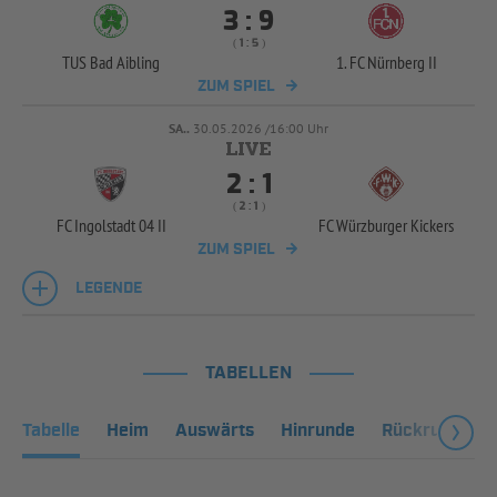


:
( 
 )
:
TUS Bad Aibling
1. FC Nürnberg II
ZUM SPIEL
SA..
30.05.2026 /16:00 Uhr


:
( 
 )
:
FC Ingolstadt 04 II
FC Würzburger Kickers
ZUM SPIEL
LEGENDE
TABELLEN
Tabelle
Heim
Auswärts
Hinrunde
Rückrunde