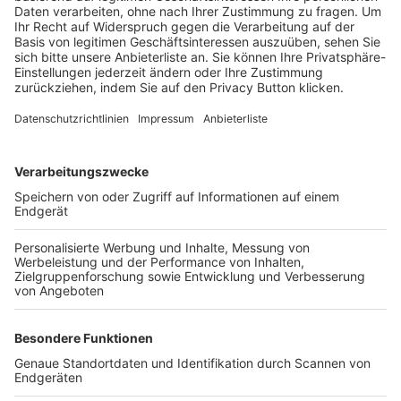
Trainerbörse
Login SpielPlus
FOLGE DEM BFV
TOP-VEREINE
TOP-PARTNER