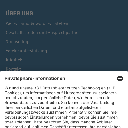
ÜBER UNS
Wer wir sind & wofür wir stehen
Geschäftsstellen und Ansprechpartner
Sponsoring
Vereinsunterstützung
Infothek
Kontakt
HÄUFIG BESUCHTE SEITEN
Pässe und Vereinswechsel
Trainerausbildung
Schulungsangebot Vereinsmitarbeiter
BFV-Geschäftsstellen