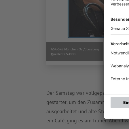
GSA-SRG München Ost/Ebersberg
Quelle: BFV-OBB
Der Samstag war vollgepackt mit Pr
gestartet, um den Zusammenhalt zu
ausgearbeitet und alte Stellschraub
ein Café, ging es am frühen Abend w