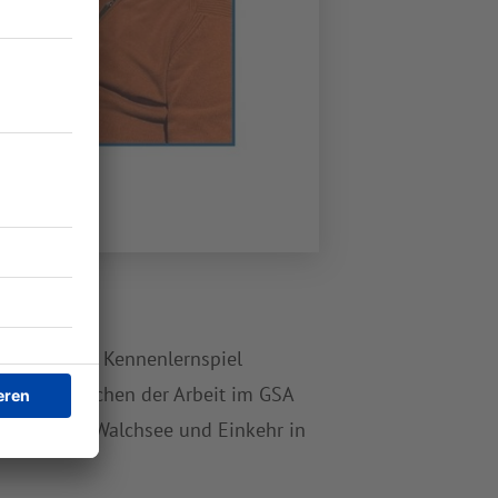
t mit einem Kennenlernspiel
 und Schwächen der Arbeit im GSA
gang um den Walchsee und Einkehr in