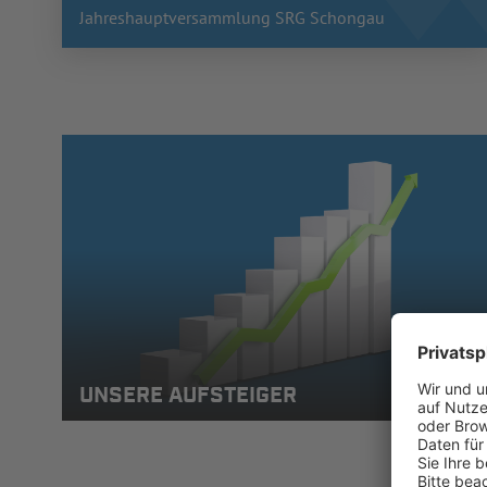
Jahreshauptversammlung SRG Schongau
UNSERE AUFSTEIGER