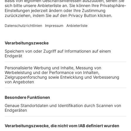
Login SpielPlus
FOLGE DEM BFV
TOP-VEREINE
TOP-PARTNER