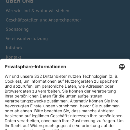
ÜBER UNS
Wer wir sind & wofür wir stehen
Geschäftsstellen und Ansprechpartner
Sponsoring
Vereinsunterstützung
Infothek
Kontakt
HÄUFIG BESUCHTE SEITEN
Pässe und Vereinswechsel
Trainerausbildung
Schulungsangebot Vereinsmitarbeiter
BFV-Geschäftsstellen
Trainerbörse