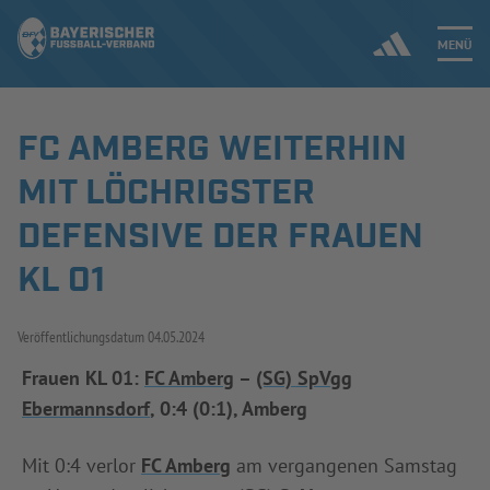
MENÜ
FC AMBERG WEITERHIN
Jetzt einloggen
MIT LÖCHRIGSTER
ERGEBNISSE & WETTBEWERBE
DEFENSIVE DER FRAUEN
KL 01
NEUIGKEITEN
SPIELBETRIEB & VERBANDSLEBEN
Veröffentlichungsdatum
04.05.2024
AUSBILDUNG & FÖRDERUNG
Frauen KL 01:
FC Amberg
–
(SG) SpVgg
Ebermannsdorf
, 0:4 (0:1), Amberg
DER VERBAND
Mit 0:4 verlor
FC Amberg
am vergangenen Samstag