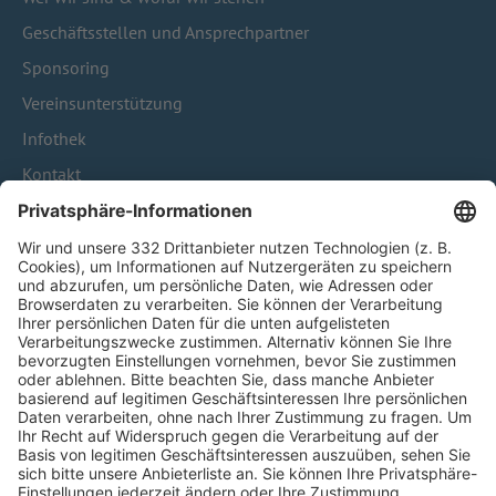
Geschäftsstellen und Ansprechpartner
Sponsoring
Vereinsunterstützung
Infothek
Kontakt
HÄUFIG BESUCHTE SEITEN
Pässe und Vereinswechsel
Trainerausbildung
Schulungsangebot Vereinsmitarbeiter
BFV-Geschäftsstellen
Trainerbörse
Login SpielPlus