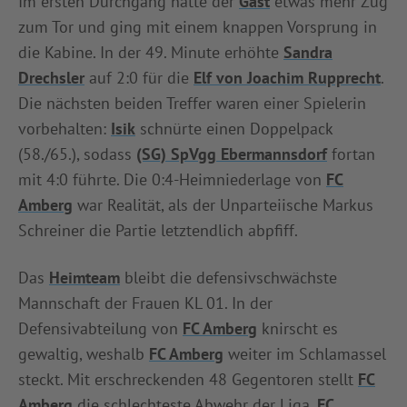
Im ersten Durchgang hatte der
Gast
etwas mehr Zug
zum Tor und ging mit einem knappen Vorsprung in
die Kabine. In der 49. Minute erhöhte
Sandra
Drechsler
auf 2:0 für die
Elf von Joachim Rupprecht
.
Die nächsten beiden Treffer waren einer Spielerin
vorbehalten:
Isik
schnürte einen Doppelpack
(58./65.), sodass
(SG) SpVgg Ebermannsdorf
fortan
mit 4:0 führte. Die 0:4-Heimniederlage von
FC
Amberg
war Realität, als der Unparteiische Markus
Schreiner die Partie letztendlich abpfiff.
Das
Heimteam
bleibt die defensivschwächste
Mannschaft der Frauen KL 01. In der
Defensivabteilung von
FC Amberg
knirscht es
gewaltig, weshalb
FC Amberg
weiter im Schlamassel
steckt. Mit erschreckenden 48 Gegentoren stellt
FC
Amberg
die schlechteste Abwehr der Liga.
FC