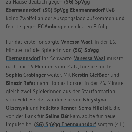
zu Hause deutlich gegen
(SG) SpVgg
INFOTHEK
SPIELPLUS
Ebermannsdorf
.
(SG) SpVgg Ebermannsdorf
ließ
keine Zweifel an der Ausgangslage aufkommen und
feierte gegen
FC Amberg
einen klaren Erfolg.
Für das erste Tor sorgte
Vanessa Waal
. In der 16.
Minute traf die Spielerin von
(SG) SpVgg
Ebermannsdorf
ins Schwarze.
Vanessa Waal
musste
nach nur 16 Minuten vom Platz, für sie spielte
Sophia Grabinger
weiter. Mit
Kerstin Gleißner
und
Binazir Rafat
nahm Tobias Forster in der 26. Minute
gleich zwei Spielerinnen aus der Startformation
vom Feld. Ersetzt wurden sie von
Khrystyna
Oksenyuk
und
Felicitas Renner
.
Sema Filiz Isik
, die
von der Bank für
Selina Bär
kam, sollte für neue
Impulse bei
(SG) SpVgg Ebermannsdorf
sorgen (41.).