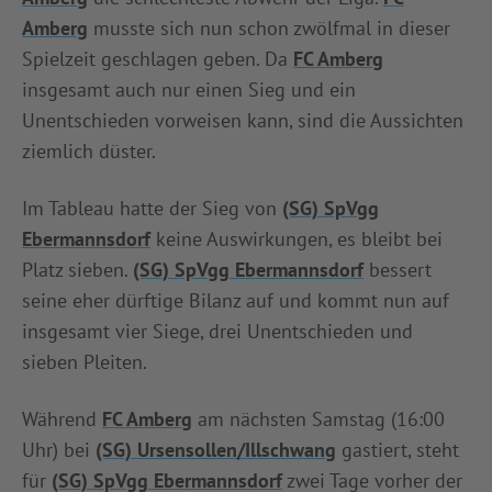
Amberg
musste sich nun schon zwölfmal in dieser
Spielzeit geschlagen geben. Da
FC Amberg
insgesamt auch nur einen Sieg und ein
Unentschieden vorweisen kann, sind die Aussichten
ziemlich düster.
Im Tableau hatte der Sieg von
(SG) SpVgg
Ebermannsdorf
keine Auswirkungen, es bleibt bei
Platz sieben.
(SG) SpVgg Ebermannsdorf
bessert
seine eher dürftige Bilanz auf und kommt nun auf
insgesamt vier Siege, drei Unentschieden und
sieben Pleiten.
Während
FC Amberg
am nächsten Samstag (16:00
Uhr) bei
(SG) Ursensollen/Illschwang
gastiert, steht
für
(SG) SpVgg Ebermannsdorf
zwei Tage vorher der