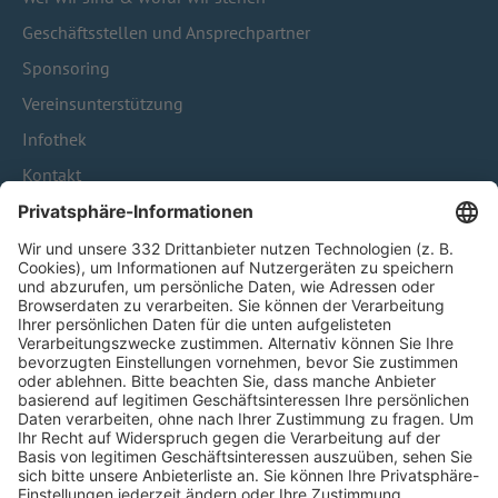
Geschäftsstellen und Ansprechpartner
Sponsoring
Vereinsunterstützung
Infothek
Kontakt
HÄUFIG BESUCHTE SEITEN
Pässe und Vereinswechsel
Trainerausbildung
Schulungsangebot Vereinsmitarbeiter
BFV-Geschäftsstellen
Trainerbörse
Login SpielPlus