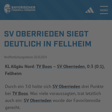
MENÜ
SV OBERRIEDEN SIEGT
Jetzt einloggen
DEUTLICH IN FELLHEIM
ERGEBNISSE & WETTBEWERBE
Veröffentlichungsdatum
20.10.2024
NEUIGKEITEN
KL Allgäu Nord:
TV Boos
–
SV Oberrieden
, 0:3 (0:1),
Fellheim
SPIELBETRIEB & VERBANDSLEBEN
AUSBILDUNG & FÖRDERUNG
Durch ein 3:0 holte sich
SV Oberrieden
drei Punkte
bei
TV Boos
. Was viele voraussagten, trat letztlich
DER VERBAND
auch ein:
SV Oberrieden
wurde der Favoritenrolle
gerecht.