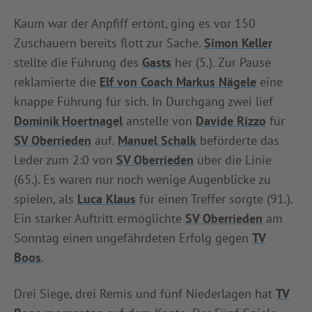
INFOTHEK
SPIELPLUS
Kaum war der Anpfiff ertönt, ging es vor 150
Zuschauern bereits flott zur Sache.
Simon Keller
stellte die Führung des
Gasts
her (5.). Zur Pause
reklamierte die
Elf von Coach Markus Nägele
eine
knappe Führung für sich. In Durchgang zwei lief
Dominik Hoertnagel
anstelle von
Davide Rizzo
für
SV Oberrieden
auf.
Manuel Schalk
beförderte das
Leder zum 2:0 von
SV Oberrieden
über die Linie
(65.). Es waren nur noch wenige Augenblicke zu
spielen, als
Luca Klaus
für einen Treffer sorgte (91.).
Ein starker Auftritt ermöglichte
SV Oberrieden
am
Sonntag einen ungefährdeten Erfolg gegen
TV
Boos
.
Drei Siege, drei Remis und fünf Niederlagen hat
TV