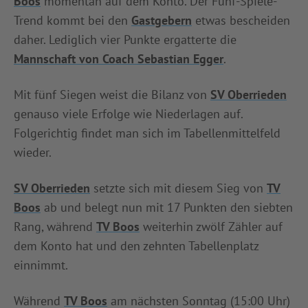
Boos
momentan auf dem Konto. Der Fünf-Spiele-
Trend kommt bei den
Gastgebern
etwas bescheiden
daher. Lediglich vier Punkte ergatterte die
Mannschaft von Coach Sebastian Egger
.
Mit fünf Siegen weist die Bilanz von
SV Oberrieden
genauso viele Erfolge wie Niederlagen auf.
Folgerichtig findet man sich im Tabellenmittelfeld
wieder.
SV Oberrieden
setzte sich mit diesem Sieg von
TV
Boos
ab und belegt nun mit 17 Punkten den siebten
Rang, während
TV Boos
weiterhin zwölf Zähler auf
dem Konto hat und den zehnten Tabellenplatz
einnimmt.
Während
TV Boos
am nächsten Sonntag (15:00 Uhr)