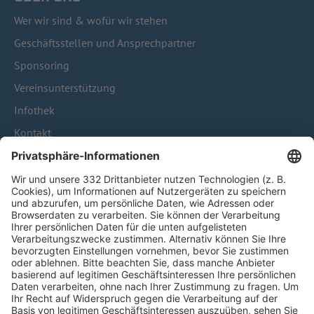
Wer wir sind & wofür wir stehen
Geschäftsstellen und Ansprechpartner
Sponsoring
Vereinsunterstützung
Infothek
Kontakt
HÄUFIG BESUCHTE SEITEN
Pässe und Vereinswechsel
Trainerausbildung
Schulungsangebot Vereinsmitarbeiter
BFV-Geschäftsstellen
Trainerbörse
Login SpielPlus