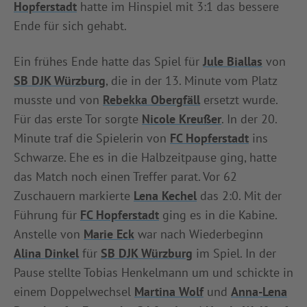
Hopferstadt
hatte im Hinspiel mit 3:1 das bessere
INFOTHEK
SPIELPLUS
Ende für sich gehabt.
Ein frühes Ende hatte das Spiel für
Jule Biallas
von
SB DJK Würzburg
, die in der 13. Minute vom Platz
musste und von
Rebekka Obergfäll
ersetzt wurde.
Für das erste Tor sorgte
Nicole Kreußer
. In der 20.
Minute traf die Spielerin von
FC Hopferstadt
ins
Schwarze. Ehe es in die Halbzeitpause ging, hatte
das Match noch einen Treffer parat. Vor 62
Zuschauern markierte
Lena Kechel
das 2:0. Mit der
Führung für
FC Hopferstadt
ging es in die Kabine.
Anstelle von
Marie Eck
war nach Wiederbeginn
Alina Dinkel
für
SB DJK Würzburg
im Spiel. In der
Pause stellte Tobias Henkelmann um und schickte in
einem Doppelwechsel
Martina Wolf
und
Anna-Lena