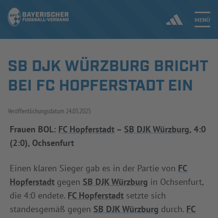
MENÜ
SB DJK WÜRZBURG BRICHT
Jetzt einloggen
BEI FC HOPFERSTADT EIN
ERGEBNISSE & WETTBEWERBE
Veröffentlichungsdatum
24.03.2025
NEUIGKEITEN
Frauen BOL:
FC Hopferstadt
–
SB DJK Würzburg
, 4:0
(2:0), Ochsenfurt
SPIELBETRIEB & VERBANDSLEBEN
AUSBILDUNG & FÖRDERUNG
Einen klaren Sieger gab es in der Partie von
FC
Hopferstadt
gegen
SB DJK Würzburg
in Ochsenfurt,
DER VERBAND
die 4:0 endete.
FC Hopferstadt
setzte sich
standesgemäß gegen
SB DJK Würzburg
durch.
FC