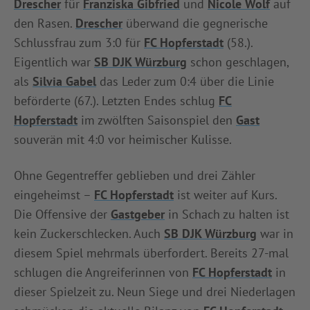
Drescher
für
Franziska Gibfried
und
Nicole Wolf
auf
den Rasen.
Drescher
überwand die gegnerische
Schlussfrau zum 3:0 für
FC Hopferstadt
(58.).
Eigentlich war
SB DJK Würzburg
schon geschlagen,
als
Silvia Gabel
das Leder zum 0:4 über die Linie
beförderte (67.). Letzten Endes schlug
FC
Hopferstadt
im zwölften Saisonspiel den
Gast
souverän mit 4:0 vor heimischer Kulisse.
Ohne Gegentreffer geblieben und drei Zähler
eingeheimst –
FC Hopferstadt
ist weiter auf Kurs.
Die Offensive der
Gastgeber
in Schach zu halten ist
kein Zuckerschlecken. Auch
SB DJK Würzburg
war in
diesem Spiel mehrmals überfordert. Bereits 27-mal
schlugen die Angreiferinnen von
FC Hopferstadt
in
dieser Spielzeit zu. Neun Siege und drei Niederlagen