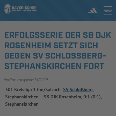
MENÜ
ERFOLGSSERIE DER SB DJK
Jetzt einloggen
ROSENHEIM SETZT SICH
ERGEBNISSE & WETTBEWERBE
GEGEN SV SCHLOSSBERG-S
TEPHANSKIRCHEN FORT
NEUIGKEITEN
SPIELBETRIEB & VERBANDSLEBEN
Veröffentlichungsdatum
31.03.2025
AUSBILDUNG & FÖRDERUNG
301 Kreisliga 1 Inn/Salzach:
SV Schloßberg-
Stephanskirchen
–
SB DJK Rosenheim
, 0:1 (0:1),
DER VERBAND
Stephanskirchen