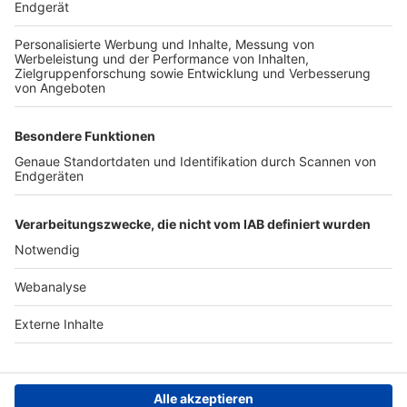
TOP-PARTNER
SFV
DFB
UEFA
FIFA
Nutzungsbedingungen
Datenschutz
Impressum