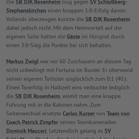
Die
SB DJK Rosenheim
trug gegen
SV Schloßberg-
INFOTHEK
SPIELPLUS
Stephanskirchen
einen knappen 1:0-Erfolg davon.
Vollends überzeugen konnte die
SB DJK Rosenheim
dabei jedoch nicht. Mit dem Heimvorteil auf der
eigenen Seite hatten die
Gäste
im Hinspiel durch
einen 3:0-Sieg die Punkte bei sich behalten.
Markus Zwigl
war vor 60 Zuschauern an diesem Tag
nicht unbedingt mit Fortuna im Bunde: Er überwand
seinen eigenen Torhüter unglücklich zum 0:1 (40.).
Einen Torerfolg in Halbzeit eins verbuchte lediglich
die
SB DJK Rosenheim
, womit man eine knappe
Führung mit in die Kabinen nahm. Zum
Seitenwechsel ersetzte
Carlos Kurzer
von
Team von
Coach Patrick Zimpfer
seinen Teamkameraden
Dominik Mauceri
. Letztendlich gelang es
SV