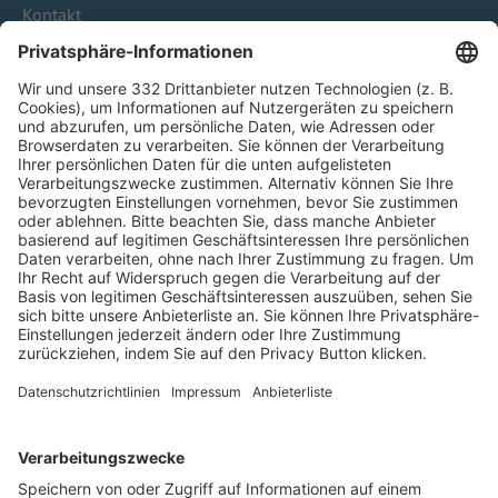
Kontakt
HÄUFIG BESUCHTE SEITEN
Pässe und Vereinswechsel
Trainerausbildung
Schulungsangebot Vereinsmitarbeiter
BFV-Geschäftsstellen
Trainerbörse
Login SpielPlus
FOLGE DEM BFV
TOP-VEREINE