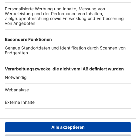
TOP-PARTNER
SFV
DFB
UEFA
FIFA
Nutzungsbedingungen
Datenschutz
Impressum