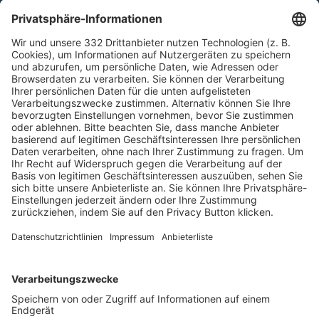
HÄUFIG BESUCHTE SEITEN
Pässe und Vereinswechsel
Trainerausbildung
Schulungsangebot Vereinsmitarbeiter
BFV-Geschäftsstellen
Trainerbörse
Login SpielPlus
FOLGE DEM BFV
TOP-VEREINE