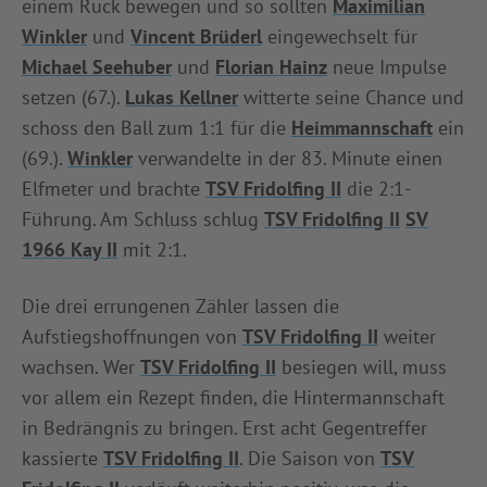
einem Ruck bewegen und so sollten
Maximilian
Winkler
und
Vincent Brüderl
eingewechselt für
Michael Seehuber
und
Florian Hainz
neue Impulse
setzen (67.).
Lukas Kellner
witterte seine Chance und
schoss den Ball zum 1:1 für die
Heimmannschaft
ein
(69.).
Winkler
verwandelte in der 83. Minute einen
Elfmeter und brachte
TSV Fridolfing II
die 2:1-
Führung. Am Schluss schlug
TSV Fridolfing II
SV
1966 Kay II
mit 2:1.
Die drei errungenen Zähler lassen die
Aufstiegshoffnungen von
TSV Fridolfing II
weiter
wachsen. Wer
TSV Fridolfing II
besiegen will, muss
vor allem ein Rezept finden, die Hintermannschaft
in Bedrängnis zu bringen. Erst acht Gegentreffer
kassierte
TSV Fridolfing II
. Die Saison von
TSV