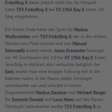
Fridolfing II
dabei jedoch nicht hin. Im Hinspiel
INFOTHEK
SPIELPLUS
hatte
TSV Fridolfing II
bei
SV 1966 Kay II
einen 2:0-
Sieg eingefahren.
Ein frühes Ende hatte das Spiel für
Markus
Wolferstetter
von
TSV Fridolfing II
, der in der dritten
Minute vom Platz musste und von
Manuel
Steinmaßl
ersetzt wurde.
Jonas Kreuzeder
besorgte
vor 40 Zuschauern das 1:0 für
SV 1966 Kay II
. Einen
Torerfolg in Halbzeit eins verbuchte lediglich der
Gast
, womit man eine knappe Führung mit in die
Kabinen nahm. In der Pause stellte Christoph
Leitenbacher um und schickte in einem
Doppelwechsel
Markus Deubzer
und
Michael Berger
für
Dominik Oswald
und
Luca Maier
auf den Rasen.
Christoph Leitenbacher wollte
TSV Fridolfing II
zu