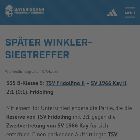
MENÜ
SPÄTER WINKLER-
Jetzt einloggen
SIEGTREFFER
ERGEBNISSE & WETTBEWERBE
Veröffentlichungsdatum
07.04.2025
NEUIGKEITEN
335 B-Klasse 5:
TSV Fridolfing II
–
SV 1966 Kay II
,
2:1 (0:1), Fridolfing
SPIELBETRIEB & VERBANDSLEBEN
AUSBILDUNG & FÖRDERUNG
Mit einem Tor Unterschied endete die Partie, die die
Reserve von TSV Fridolfing
mit 2:1 gegen die
DER VERBAND
Zweitvertretung von SV 1966 Kay
für sich
entschied. Einen packenden Auftritt legte
TSV