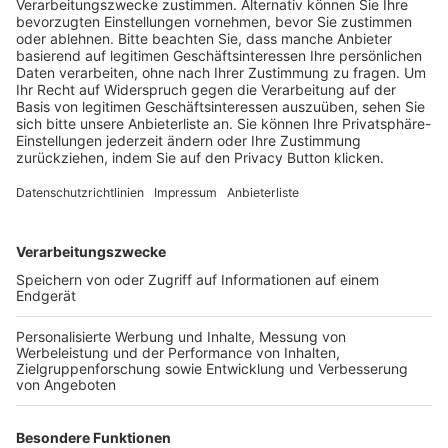
Schulungsangebot Vereinsmitarbeiter
BFV-Geschäftsstellen
Trainerbörse
Login SpielPlus
FOLGE DEM BFV
TOP-VEREINE
TOP-PARTNER