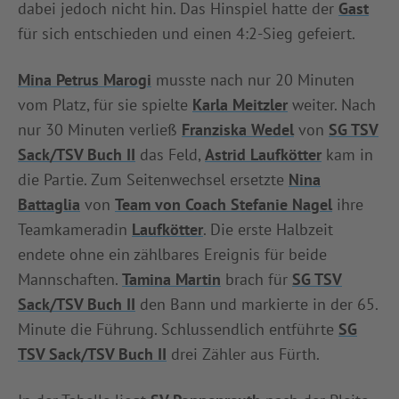
dabei jedoch nicht hin. Das Hinspiel hatte der
Gast
INFOTHEK
SPIELPLUS
für sich entschieden und einen 4:2-Sieg gefeiert.
Mina Petrus Marogi
musste nach nur 20 Minuten
vom Platz, für sie spielte
Karla Meitzler
weiter. Nach
nur 30 Minuten verließ
Franziska Wedel
von
SG TSV
Sack/TSV Buch II
das Feld,
Astrid Laufkötter
kam in
die Partie. Zum Seitenwechsel ersetzte
Nina
Battaglia
von
Team von Coach Stefanie Nagel
ihre
Teamkameradin
Laufkötter
. Die erste Halbzeit
endete ohne ein zählbares Ereignis für beide
Mannschaften.
Tamina Martin
brach für
SG TSV
Sack/TSV Buch II
den Bann und markierte in der 65.
Minute die Führung. Schlussendlich entführte
SG
TSV Sack/TSV Buch II
drei Zähler aus Fürth.