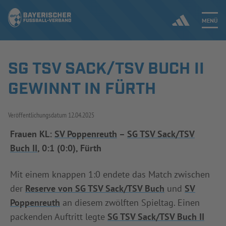
MENÜ
SG TSV SACK/TSV BUCH II
Jetzt einloggen
GEWINNT IN FÜRTH
ERGEBNISSE & WETTBEWERBE
Veröffentlichungsdatum
12.04.2025
NEUIGKEITEN
Frauen KL:
SV Poppenreuth
–
SG TSV Sack/TSV
Buch II
, 0:1 (0:0), Fürth
SPIELBETRIEB & VERBANDSLEBEN
AUSBILDUNG & FÖRDERUNG
Mit einem knappen 1:0 endete das Match zwischen
der
Reserve von SG TSV Sack/TSV Buch
und
SV
DER VERBAND
Poppenreuth
an diesem zwölften Spieltag. Einen
packenden Auftritt legte
SG TSV Sack/TSV Buch II