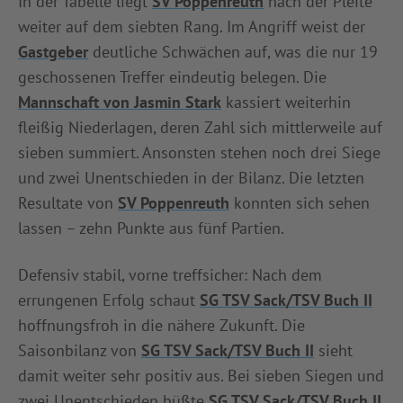
In der Tabelle liegt
SV Poppenreuth
nach der Pleite
weiter auf dem siebten Rang. Im Angriff weist der
Gastgeber
deutliche Schwächen auf, was die nur 19
geschossenen Treffer eindeutig belegen. Die
Mannschaft von Jasmin Stark
kassiert weiterhin
fleißig Niederlagen, deren Zahl sich mittlerweile auf
sieben summiert. Ansonsten stehen noch drei Siege
und zwei Unentschieden in der Bilanz. Die letzten
Resultate von
SV Poppenreuth
konnten sich sehen
lassen – zehn Punkte aus fünf Partien.
Defensiv stabil, vorne treffsicher: Nach dem
errungenen Erfolg schaut
SG TSV Sack/TSV Buch II
hoffnungsfroh in die nähere Zukunft. Die
Saisonbilanz von
SG TSV Sack/TSV Buch II
sieht
damit weiter sehr positiv aus. Bei sieben Siegen und
zwei Unentschieden büßte
SG TSV Sack/TSV Buch II