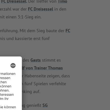
n
FC Dreisessel
. Der Treffer von
Timo
terzahl war der
FC Dreisessel
in den
it einen 3:1-Sieg ein.
enführung. Mit dem Sieg baute der
FC
is und kassierte erst fünf
Verteidigung des
Gasts
stimmt es
te sich die
Elf von Trainer Thomas
eden auf der Habenseite zeigen, dass
ergangenen fünf Spielen verfehlte
 diesem Ranking auf.
m gleichen Tag genießt
SG