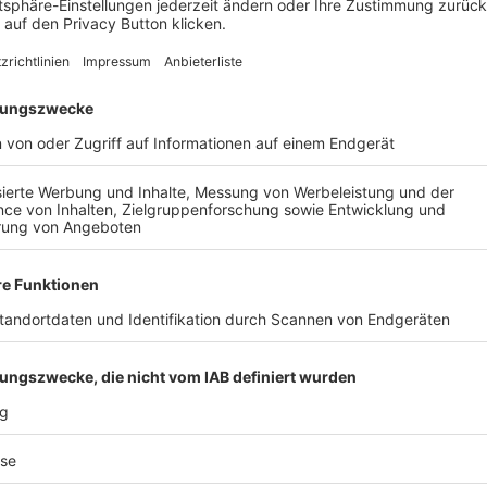
gen
SpVgg Oberkreuzberg
.
AIL
Nach der Registrierung kannst du dir Favoriten setzen. So bist du ganz nah an deinen Li
Ligen, die dann direkt hier angezeigt werden.