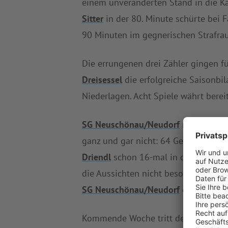
einem unveränderten Stand in die Kab
Sitter
in der 80. Minute schürte bei 
90 Minuten im gegnerischen Strafrau
Die errungenen drei Zähler gingen f
Dreisessel
die erfolgreiche Saisonbil
Niederlagen. Acht Spiele währt bereit
SG Neuschönau/Neudorf
rangiert mit
ganz und gar nicht: 64 Gegentreffer
Driendl
schon 16-mal in dieser Spiel
die Aussichten nicht besonders beru
SG Neuschönau/Neudorf
deutlich. I
Kommende Woche tritt der
FC Dreise