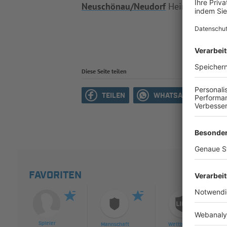
Neuschönau/Neudorf
Heimrecht ge
Diese Seite teilen
TEILEN
WHATSAPP
M
FAVORITEN
Spieler
Mannschaft
Wettbewerb