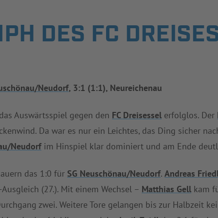
PH DES FC DREISE
uschönau/Neudorf
, 3:1 (1:1), Neureichenau
das Auswärtsspiel gegen den
FC Dreisessel
erfolglos. Der
kenwind. Da war es nur ein Leichtes, das Ding sicher nac
au/Neudorf
im Hinspiel klar dominiert und am Ende deutli
auern das 1:0 für
SG Neuschönau/Neudorf
.
Andreas Fried
Ausgleich (27.). Mit einem Wechsel –
Matthias Gell
kam f
urchgang zwei. Weitere Tore gelangen bis zur Halbzeit k