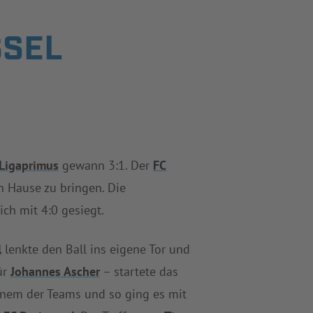
SSEL
Ligaprimus
gewann 3:1. Der
FC
h Hause zu bringen. Die
ch mit 4:0 gesiegt.
l
lenkte den Ball ins eigene Tor und
ür
Johannes Ascher
– startete das
einem der Teams und so ging es mit