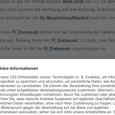
ine. In der 64. Minute erzielte
Janik Zoidl
das 2:1 für de
Fans und Spielern die Hoffnung auf den Aufstieg. Trotz Un
m erfolgreicher als
SG Neuschönau/Neudorf
und fuhr som
ür den
FC Dreisessel
einher mit der Übernahme der Tabell
anz aus. Bislang holte der
FC Dreisessel
13 Siege, zwei Rem
s die Serie, in der der
FC Dreisessel
ungeschlagen ist.
 elf Zählern auf dem zwölften Platz des Tableaus. In der 
 musste sie in dieser Saison bereits hinnehmen. Nun muss
zeit geschlagen geben. Die drei Siege und zwei Unentschi
higend sind. Den Maximalertrag von 15 Punkten aus den v
nsgesamt nur zwei Zähler weist
SG Neuschönau/Neudorf
in
ssel
bei
TSV Klingenbrunn
an (Donnerstag, 15:00 Uhr), a