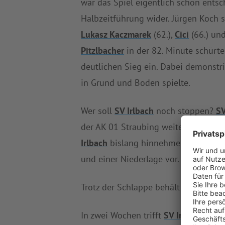
war das Spiel eigentlich schon entsc
Halbzeitführung wider. Jürgen Koch 
Lukasz Kaczmarek
(62.),
Cici
(66.) un
Pitzlbacher
in der 82. Minute schürt
deutlichen Sieg ein. Dabei demonstr
in Grund und Boden spielte.
Wer soll
SV Irlbach
noch stoppen?
SV
der AK 01 Straubing weiter an. An d
Irlbach
bislang hinnehmen.
SV Irlbac
und einer Niederlage vor. Elf Spiele w
Trotz der Schlappe behält
FSV/VfB St
In zwei Wochen trifft
SV Irlbach
auf d