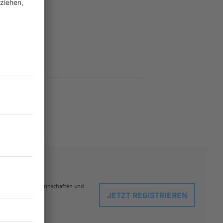
h
.
eblingsspielern, Mannschaften und
JETZT REGISTRIEREN