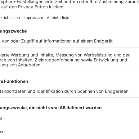
B Straubing II
im nächsten Match
SG Mitterfels/Haselbac
AIL
Nach der Registrierung kannst du dir Favoriten setzen. So bist du ganz nah an deinen Li
Ligen, die dann direkt hier angezeigt werden.