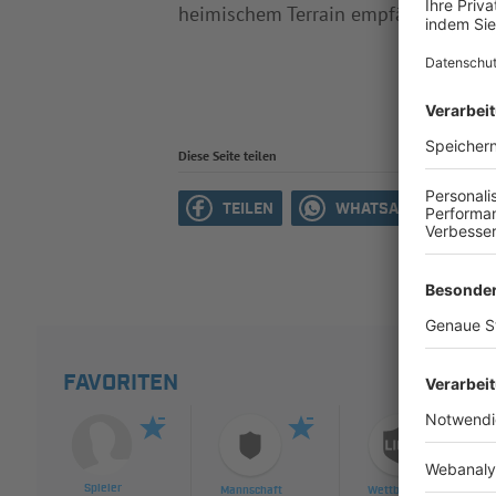
heimischem Terrain empfängt
FSV/Vf
Diese Seite teilen
TEILEN
WHATSAPP
M
FAVORITEN
Spieler
Mannschaft
Wettbewerb