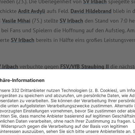
hieden (23.). Die Überlegenheit von
SV Irlbach
spiegelte si
schickte
Ardit Avdyli
aufs Feld.
David Hildebrand
blieb in 
d
Vasile Mihai
(75.) stellte
SV Irlbach
den Stand von 7:0 her
e bei Fans und Spielern die Hoffnung auf den Aufstieg. A
ierte
SV Irlbach
bereits in Hälfte eins großes Leistungsv
 Irlbach
verbuchte gegen
FSV/VfB Straubing II
die nächst
er Abwehr von
SV Irlbach
ist so gut wie kein Vorbeikommen
h
weist in dieser Saison mittlerweile die stolze Bilanz vo
ährt bereits die Serie, in der
SV Irlbach
ungeschlagen ist.
raubing II
den sechsten Tabellenplatz bei.
en nächsten Prüfstein, wenn man am 18.05.2025 bei
SG M