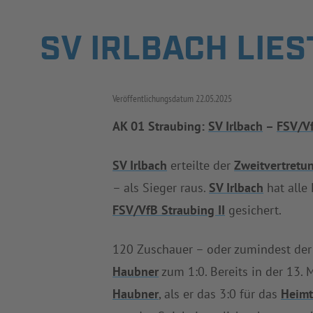
SV IRLBACH LIES
Veröffentlichungsdatum
22.05.2025
AK 01 Straubing:
SV Irlbach
–
FSV/Vf
SV Irlbach
erteilte der
Zweitvertretu
– als Sieger raus.
SV Irlbach
hat alle 
FSV/VfB Straubing II
gesichert.
120 Zuschauer – oder zumindest der 
Haubner
zum 1:0. Bereits in der 13.
Haubner
, als er das 3:0 für das
Heim