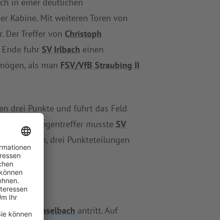
ch in einer deutlichen
der Kabine. Mit weiteren Toren von
. Der Treffer von
Christoph
m Ende fuhr
SV Irlbach
einen
ermögen, als man
FSV/VfB Straubing II
en drei Punkte und führt das Feld
. Erst 19 Gegentreffer musste
SV
n 15 Erfolgen, drei Punkteteilungen
itterfels/Haselbach
antritt. Auf