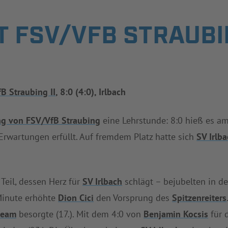
T FSV/VFB STRAUBIN
B Straubing II
, 8:0 (4:0), Irlbach
ng von FSV/VfB Straubing
eine Lehrstunde: 8:0 hieß es a
Erwartungen erfüllt. Auf fremdem Platz hatte sich
SV Irlb
Teil, dessen Herz für
SV Irlbach
schlägt – bejubelten in de
 Minute erhöhte
Dion Cici
den Vorsprung des
Spitzenreiters
team
besorgte (17.). Mit dem 4:0 von
Benjamin Kocsis
für 