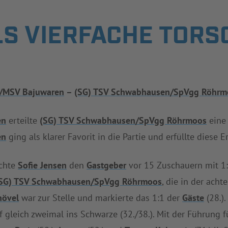
LS VIERFACHE TORS
/MSV Bajuwaren
–
(SG) TSV Schwabhausen/SpVgg Röhrm
en
erteilte
(SG) TSV Schwabhausen/SpVgg Röhrmoos
eine 
en
ging als klarer Favorit in die Partie und erfüllte dies
achte
Sofie Jensen
den
Gastgeber
vor 15 Zuschauern mit 1:
SG) TSV Schwabhausen/SpVgg Röhrmoos
, die in der ach
hövel
war zur Stelle und markierte das 1:1 der
Gäste
(28.)
f gleich zweimal ins Schwarze (32./38.). Mit der Führung 