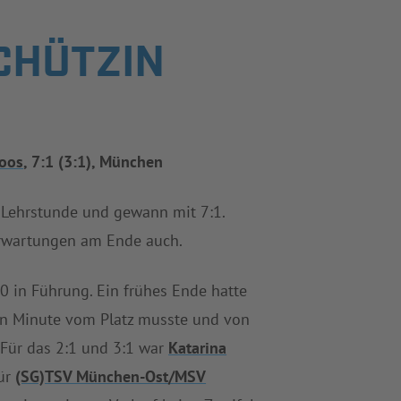
CHÜTZIN
oos
, 7:1 (3:1), München
Lehrstunde und gewann mit 7:1.
e Erwartungen am Ende auch.
0 in Führung. Ein frühes Ende hatte
ten Minute vom Platz musste und von
. Für das 2:1 und 3:1 war
Katarina
für
(SG)TSV München-Ost/MSV