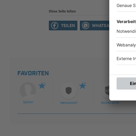
Diese Seite teilen
TEILEN
WHATSAPP
M
FAVORITEN
Spieler
Mannschaft
Wettbewerb