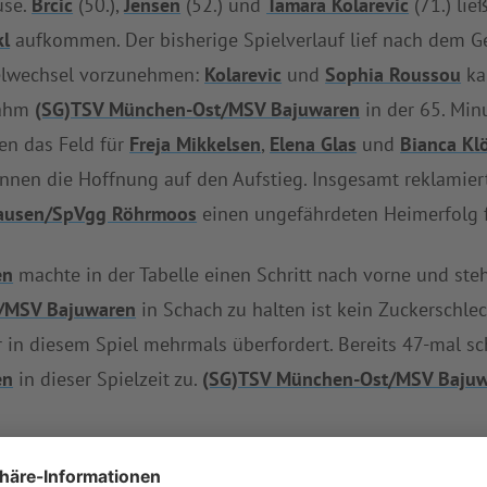
use.
Brcic
(50.),
Jensen
(52.) und
Tamara Kolarevic
(71.) lie
kl
aufkommen. Der bisherige Spielverlauf lief nach dem Ge
pelwechsel vorzunehmen:
Kolarevic
und
Sophia Roussou
ka
 nahm
(SG)TSV München-Ost/MSV Bajuwaren
in der 65. Min
en das Feld für
Freja Mikkelsen
,
Elena Glas
und
Bianca Kl
innen die Hoffnung auf den Aufstieg. Insgesamt reklamie
ausen/SpVgg Röhrmoos
einen ungefährdeten Heimerfolg f
en
machte in der Tabelle einen Schritt nach vorne und steh
/MSV Bajuwaren
in Schach zu halten ist kein Zuckerschle
 in diesem Spiel mehrmals überfordert. Bereits 47-mal sc
en
in dieser Spielzeit zu.
(SG)TSV München-Ost/MSV Baju
SV Schwabhausen/SpVgg Röhrmoos
knirscht es gewaltig,