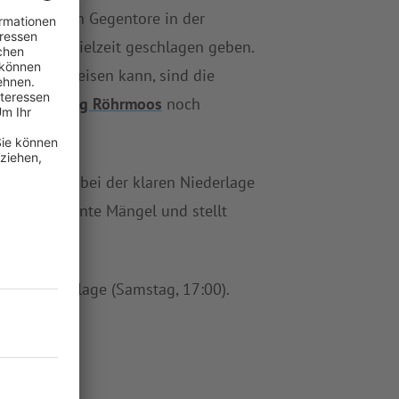
die meisten Gegentore in der
n dieser Spielzeit geschlagen geben.
ieden vorweisen kann, sind die
ausen/SpVgg Röhrmoos
noch
übrig. Auch bei der klaren Niederlage
rmoos
eklatante Mängel und stellt
rischer Anlage (Samstag, 17:00).
ten
.