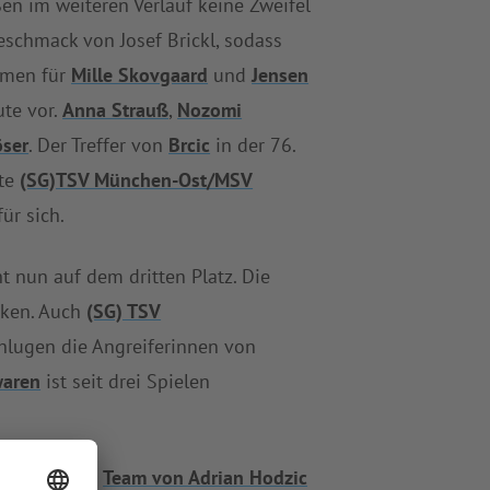
ßen im weiteren Verlauf keine Zweifel
schmack von Josef Brickl, sodass
men für
Mille Skovgaard
und
Jensen
ute vor.
Anna Strauß
,
Nozomi
öser
. Der Treffer von
Brcic
in der 76.
rte
(SG)TSV München-Ost/MSV
ür sich.
t nun auf dem dritten Platz. Die
cken. Auch
(SG) TSV
hlugen die Angreiferinnen von
waren
ist seit drei Spielen
 weshalb das
Team von Adrian Hodzic