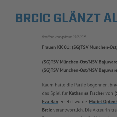
BRCIC GLÄNZT A
Veröffentlichungsdatum
27.05.2025
Frauen KK 01:
(SG)TSV München-Ost
(SG)TSV München-Ost/MSV Bajuwar
(SG)TSV München-Ost/MSV Bajuwar
Kaum hatte die Partie begonnen, br
das Spiel für
Katharina Fischer
von
(
Eva Ban
ersetzt wurde.
Muriel Opten
Brcic
verantwortlich. Die Akteurin tra