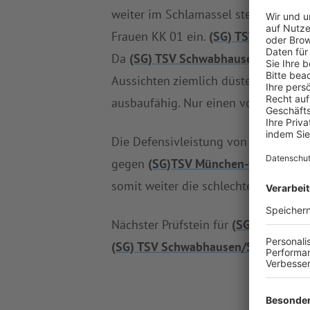
weiter im Schlamassel steckt. Mit 70
Frauen KK 01 ein.
(SG) TSV Schwabh
Da
(SG) TSV Schwabhausen/SpVgg 
Aussichten ziemlich düster. Die Bila
ausbaufähig. Nur einen von mögliche
Die Defensivleistung von
(SG) TSV 
gegen
(SG)TSV München-Ost/MSV B
somit weiter die schlechteste Abwehr
Nächster Prüfstein für
(SG)TSV Münc
(SG) TSV Schwabhausen/SpVgg Röh