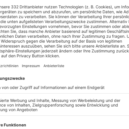
 Toren fing sich
(SG) TSV Schwabhausen/SpVgg Röhrmoos
ausen/SpVgg Röhrmoos
musste sich nun schon zwölfmal i
Röhrmoos
insgesamt auch nur vier Siege und ein Unentsch
nz der letzten fünf Begegnungen ist bei
(SG) TSV Schwabh
n 15 Zählern beanspruchte man für sich.
Schwabhausen/SpVgg Röhrmoos
lässt weiter zu wünschen 
ajuwaren
offenbarte
(SG) TSV Schwabhausen/SpVgg Röh
 der Liga.
hen-Ost/MSV Bajuwaren
ist
FC Stern München III
auf gegne
rmoos
misst sich zur selben Zeit mit
SC Baldham-Vaterstet