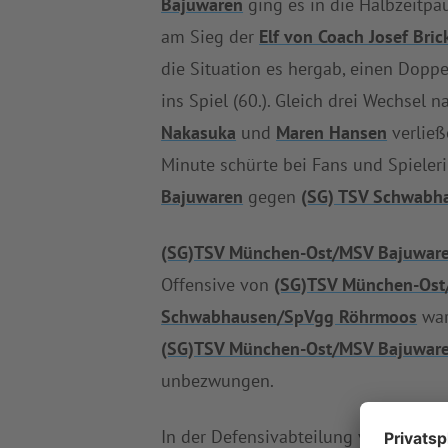
Bajuwaren
ging es in die Halbzeitpa
am Sieg der
Elf von Coach Josef Bric
die Situation es hergab, einen Dop
ins Spiel (60.). Gleich drei Wechsel
Nakasuka
und
Maren Hansen
verließ
Minute schürte bei Fans und Spieler
Bajuwaren
gegen
(SG) TSV Schwabh
(SG)TSV München-Ost/MSV Bajuwar
Offensive von
(SG)TSV München-Ost
Schwabhausen/SpVgg Röhrmoos
war
(SG)TSV München-Ost/MSV Bajuwar
unbezwungen.
In der Defensivabteilung von
(SG) T