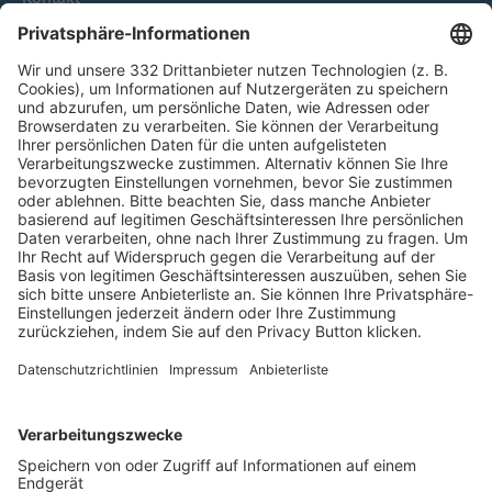
HÄUFIG BESUCHTE SEITEN
Pässe und Vereinswechsel
Trainerausbildung
Schulungsangebot Vereinsmitarbeiter
BFV-Geschäftsstellen
Trainerbörse
Login SpielPlus
FOLGE DEM BFV
TOP-VEREINE