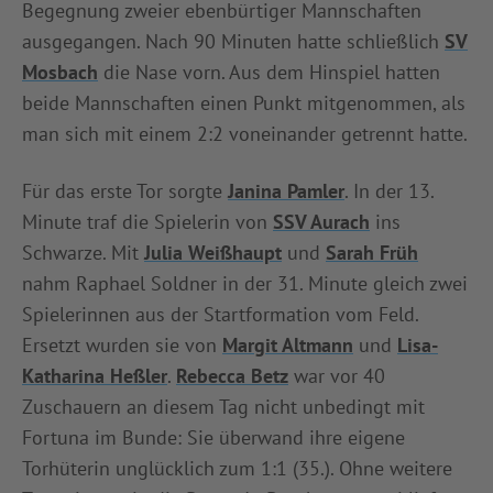
Begegnung zweier ebenbürtiger Mannschaften
INFOTHEK
SPIELPLUS
ausgegangen. Nach 90 Minuten hatte schließlich
SV
Mosbach
die Nase vorn. Aus dem Hinspiel hatten
beide Mannschaften einen Punkt mitgenommen, als
man sich mit einem 2:2 voneinander getrennt hatte.
Für das erste Tor sorgte
Janina Pamler
. In der 13.
Minute traf die Spielerin von
SSV Aurach
ins
Schwarze. Mit
Julia Weißhaupt
und
Sarah Früh
nahm Raphael Soldner in der 31. Minute gleich zwei
Spielerinnen aus der Startformation vom Feld.
Ersetzt wurden sie von
Margit Altmann
und
Lisa-
Katharina Heßler
.
Rebecca Betz
war vor 40
Zuschauern an diesem Tag nicht unbedingt mit
Fortuna im Bunde: Sie überwand ihre eigene
Torhüterin unglücklich zum 1:1 (35.). Ohne weitere