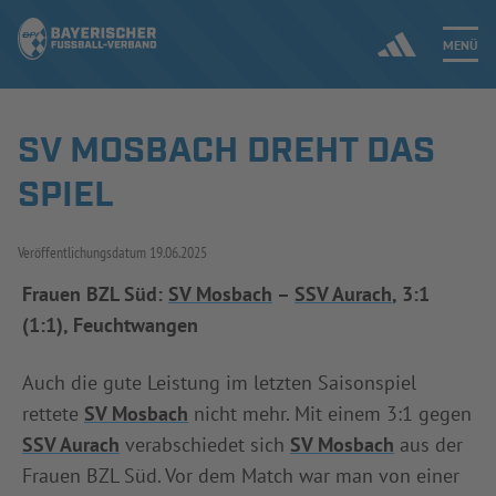
MENÜ
SV MOSBACH DREHT DAS
Jetzt einloggen
SPIEL
ERGEBNISSE & WETTBEWERBE
Veröffentlichungsdatum
19.06.2025
NEUIGKEITEN
Frauen BZL Süd:
SV Mosbach
–
SSV Aurach
, 3:1
(1:1), Feuchtwangen
SPIELBETRIEB & VERBANDSLEBEN
AUSBILDUNG & FÖRDERUNG
Auch die gute Leistung im letzten Saisonspiel
rettete
SV Mosbach
nicht mehr. Mit einem 3:1 gegen
DER VERBAND
SSV Aurach
verabschiedet sich
SV Mosbach
aus der
Frauen BZL Süd. Vor dem Match war man von einer