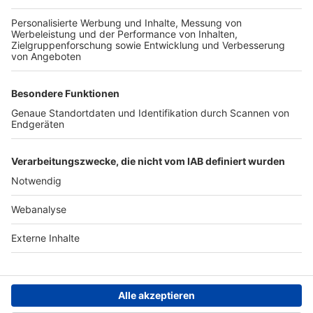
TOP-PARTNER
SFV
DFB
UEFA
FIFA
Nutzungsbedingungen
Datenschutz
Impressum