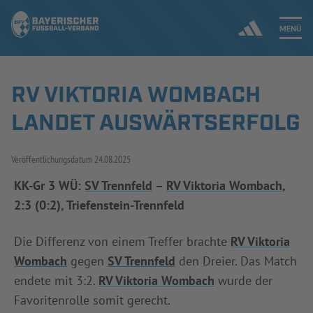
MENÜ
RV VIKTORIA WOMBACH
Jetzt einloggen
LANDET AUSWÄRTSERFOLG
ERGEBNISSE & WETTBEWERBE
Veröffentlichungsdatum
24.08.2025
NEUIGKEITEN
KK-Gr 3 WÜ:
SV Trennfeld
–
RV Viktoria Wombach
,
2:3 (0:2), Triefenstein-Trennfeld
SPIELBETRIEB & VERBANDSLEBEN
AUSBILDUNG & FÖRDERUNG
Die Differenz von einem Treffer brachte
RV Viktoria
Wombach
gegen
SV Trennfeld
den Dreier. Das Match
DER VERBAND
endete mit 3:2.
RV Viktoria Wombach
wurde der
Favoritenrolle somit gerecht.