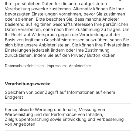
Trainerausbildung
Schulungsangebot Vereinsmitarbeiter
BFV-Geschäftsstellen
Trainerbörse
Login SpielPlus
FOLGE DEM BFV
TOP-VEREINE
TOP-PARTNER