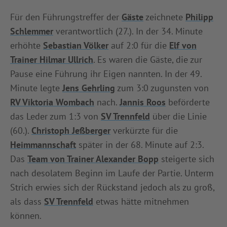
INFOTHEK
SPIELPLUS
Für den Führungstreffer der
Gäste
zeichnete
Philipp
Schlemmer
verantwortlich (27.). In der 34. Minute
erhöhte
Sebastian Völker
auf 2:0 für die
Elf von
Trainer Hilmar Ullrich
. Es waren die Gäste, die zur
Pause eine Führung ihr Eigen nannten. In der 49.
Minute legte
Jens Gehrling
zum 3:0 zugunsten von
RV Viktoria Wombach
nach.
Jannis Roos
beförderte
das Leder zum 1:3 von
SV Trennfeld
über die Linie
(60.).
Christoph Jeßberger
verkürzte für die
Heimmannschaft
später in der 68. Minute auf 2:3.
Das
Team von Trainer Alexander Bopp
steigerte sich
nach desolatem Beginn im Laufe der Partie. Unterm
Strich erwies sich der Rückstand jedoch als zu groß,
als dass
SV Trennfeld
etwas hätte mitnehmen
können.