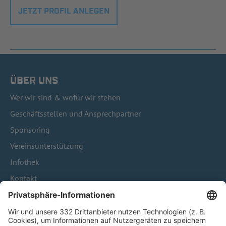
JETZT PROFIL ANLEGEN
ÜBER UNS
Wer wir sind & wofür wir stehen
Geschäftsstellen und Ansprechpartner
Sponsoring
Vereinsunterstützung
Infothek
Kontakt
HÄUFIG BESUCHTE SEITEN
Pässe und Vereinswechsel