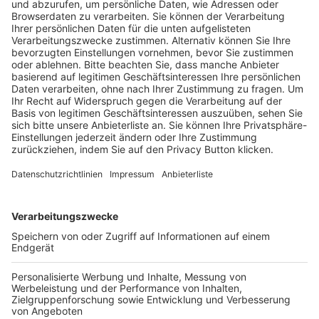
Trainerausbildung
Schulungsangebot Vereinsmitarbeiter
BFV-Geschäftsstellen
Trainerbörse
Login SpielPlus
FOLGE DEM BFV
TOP-VEREINE