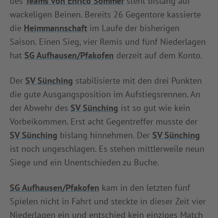
des
Teams von Enrico Sommer
steht bislang auf
wackeligen Beinen. Bereits 26 Gegentore kassierte
die
Heimmannschaft
im Laufe der bisherigen
Saison. Einen Sieg, vier Remis und fünf Niederlagen
hat
SG Aufhausen/Pfakofen
derzeit auf dem Konto.
Der
SV Sünching
stabilisierte mit den drei Punkten
die gute Ausgangsposition im Aufstiegsrennen. An
der Abwehr des
SV Sünching
ist so gut wie kein
Vorbeikommen. Erst acht Gegentreffer musste der
SV Sünching
bislang hinnehmen. Der
SV Sünching
ist noch ungeschlagen. Es stehen mittlerweile neun
Siege und ein Unentschieden zu Buche.
SG Aufhausen/Pfakofen
kam in den letzten fünf
Spielen nicht in Fahrt und steckte in dieser Zeit vier
Niederlagen ein und entschied kein einziges Match