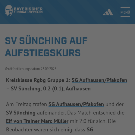
MENÜ
SV SÜNCHING AUF
Jetzt einloggen
AUFSTIEGSKURS
ERGEBNISSE & WETTBEWERBE
Veröffentlichungsdatum
23.09.2025
NEUIGKEITEN
Kreisklasse Rgbg Gruppe 1:
SG Aufhausen/Pfakofen
–
SV Sünching
, 0:2 (0:1), Aufhausen
SPIELBETRIEB & VERBANDSLEBEN
AUSBILDUNG & FÖRDERUNG
Am Freitag trafen
SG Aufhausen/Pfakofen
und der
SV Sünching
aufeinander. Das Match entschied die
DER VERBAND
Elf von Trainer Marc Müller
mit 2:0 für sich. Die
Beobachter waren sich einig, dass
SG