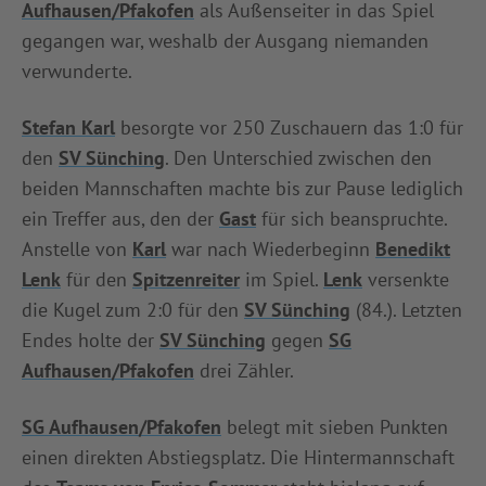
Aufhausen/Pfakofen
als Außenseiter in das Spiel
INFOTHEK
SPIELPLUS
gegangen war, weshalb der Ausgang niemanden
verwunderte.
Stefan Karl
besorgte vor 250 Zuschauern das 1:0 für
den
SV Sünching
. Den Unterschied zwischen den
beiden Mannschaften machte bis zur Pause lediglich
ein Treffer aus, den der
Gast
für sich beanspruchte.
Anstelle von
Karl
war nach Wiederbeginn
Benedikt
Lenk
für den
Spitzenreiter
im Spiel.
Lenk
versenkte
die Kugel zum 2:0 für den
SV Sünching
(84.). Letzten
Endes holte der
SV Sünching
gegen
SG
Aufhausen/Pfakofen
drei Zähler.
SG Aufhausen/Pfakofen
belegt mit sieben Punkten
einen direkten Abstiegsplatz. Die Hintermannschaft