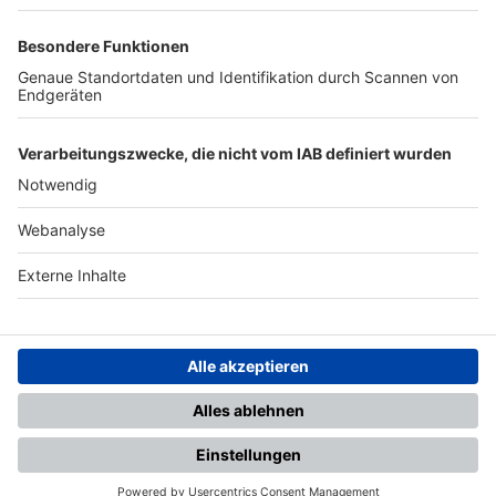
TOP-PARTNER
SFV
DFB
UEFA
FIFA
Nutzungsbedingungen
Datenschutz
Impressum