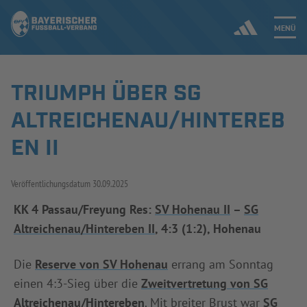
MENÜ
TRIUMPH ÜBER SG
Jetzt einloggen
ALTREICHENAU/HINTEREB
ERGEBNISSE & WETTBEWERBE
EN II
NEUIGKEITEN
Veröffentlichungsdatum
30.09.2025
SPIELBETRIEB & VERBANDSLEBEN
KK 4 Passau/Freyung Res:
SV Hohenau II
–
SG
Altreichenau/Hintereben II
, 4:3 (1:2), Hohenau
AUSBILDUNG & FÖRDERUNG
Die
Reserve von SV Hohenau
errang am Sonntag
DER VERBAND
einen 4:3-Sieg über die
Zweitvertretung von SG
Altreichenau/Hintereben
. Mit breiter Brust war
SG