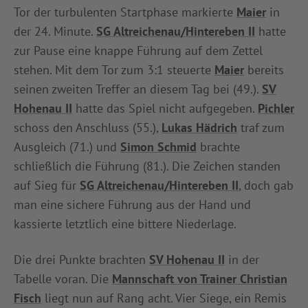
Tor der turbulenten Startphase markierte
Maier
in
der 24. Minute.
SG Altreichenau/Hintereben II
hatte
zur Pause eine knappe Führung auf dem Zettel
stehen. Mit dem Tor zum 3:1 steuerte
Maier
bereits
seinen zweiten Treffer an diesem Tag bei (49.).
SV
Hohenau II
hatte das Spiel nicht aufgegeben.
Pichler
schoss den Anschluss (55.),
Lukas Hädrich
traf zum
Ausgleich (71.) und
Simon Schmid
brachte
schließlich die Führung (81.). Die Zeichen standen
auf Sieg für
SG Altreichenau/Hintereben II
, doch gab
man eine sichere Führung aus der Hand und
kassierte letztlich eine bittere Niederlage.
Die drei Punkte brachten
SV Hohenau II
in der
Tabelle voran. Die
Mannschaft von Trainer Christian
Fisch
liegt nun auf Rang acht. Vier Siege, ein Remis