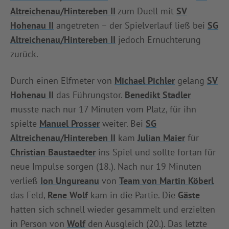
Altreichenau/Hintereben II
zum Duell mit
SV
INFOTHEK
SPIELPLUS
Hohenau II
angetreten – der Spielverlauf ließ bei
SG
Altreichenau/Hintereben II
jedoch Ernüchterung
zurück.
Durch einen Elfmeter von
Michael Pichler
gelang
SV
Hohenau II
das Führungstor.
Benedikt Stadler
musste nach nur 17 Minuten vom Platz, für ihn
spielte
Manuel Prosser
weiter. Bei
SG
Altreichenau/Hintereben II
kam
Julian Maier
für
Christian Baustaedter
ins Spiel und sollte fortan für
neue Impulse sorgen (18.). Nach nur 19 Minuten
verließ
Ion Ungureanu
von
Team von Martin Köberl
das Feld,
Rene Wolf
kam in die Partie. Die
Gäste
hatten sich schnell wieder gesammelt und erzielten
in Person von
Wolf
den Ausgleich (20.). Das letzte