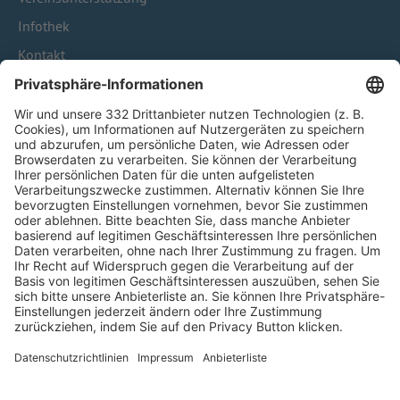
Infothek
Kontakt
HÄUFIG BESUCHTE SEITEN
Pässe und Vereinswechsel
Trainerausbildung
Schulungsangebot Vereinsmitarbeiter
BFV-Geschäftsstellen
Trainerbörse
Login SpielPlus
FOLGE DEM BFV