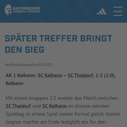
MENÜ
SPÄTER TREFFER BRINGT
Jetzt einloggen
DEN SIEG
ERGEBNISSE & WETTBEWERBE
Veröffentlichungsdatum
04.10.2025
NEUIGKEITEN
AK 1 Kelheim:
SC Kelheim
–
SC Thaldorf
, 1:2 (1:0),
Kelheim
SPIELBETRIEB & VERBANDSLEBEN
AUSBILDUNG & FÖRDERUNG
Mit einem knappen 2:1 endete das Match zwischen
SC Thaldorf
und
SC Kelheim
an diesem zehnten
DER VERBAND
Spieltag. In einem Spiel zweier formal gleich starker
Gegner machte am Ende lediglich ein Tor den