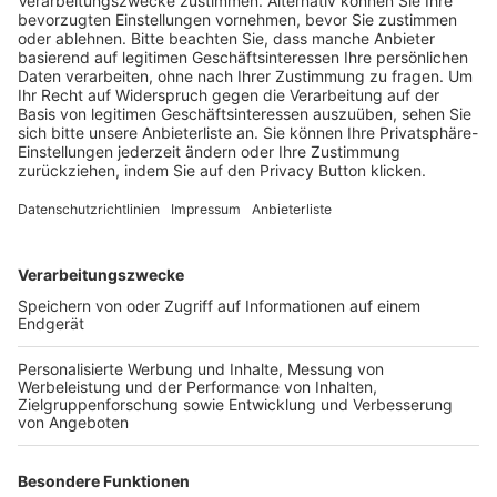
Schulungsangebot Vereinsmitarbeiter
BFV-Geschäftsstellen
Trainerbörse
Login SpielPlus
FOLGE DEM BFV
TOP-VEREINE
TOP-PARTNER