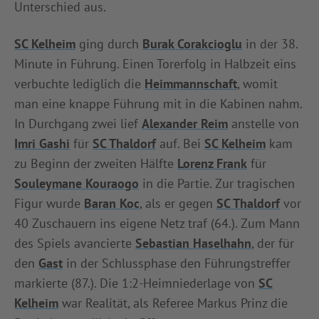
Unterschied aus.
INFOTHEK
SPIELPLUS
SC Kelheim
ging durch
Burak Corakcioglu
in der 38.
Minute in Führung. Einen Torerfolg in Halbzeit eins
verbuchte lediglich die
Heimmannschaft
, womit
man eine knappe Führung mit in die Kabinen nahm.
In Durchgang zwei lief
Alexander Reim
anstelle von
Imri Gashi
für
SC Thaldorf
auf. Bei
SC Kelheim
kam
zu Beginn der zweiten Hälfte
Lorenz Frank
für
Souleymane Kouraogo
in die Partie. Zur tragischen
Figur wurde
Baran Koc
, als er gegen
SC Thaldorf
vor
40 Zuschauern ins eigene Netz traf (64.). Zum Mann
des Spiels avancierte
Sebastian Haselhahn
, der für
den
Gast
in der Schlussphase den Führungstreffer
markierte (87.). Die 1:2-Heimniederlage von
SC
Kelheim
war Realität, als Referee Markus Prinz die