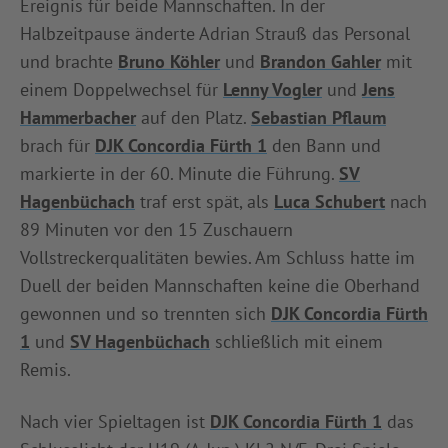
Ereignis für beide Mannschaften. In der
INFOTHEK
SPIELPLUS
Halbzeitpause änderte Adrian Strauß das Personal
und brachte
Bruno Köhler
und
Brandon Gahler
mit
einem Doppelwechsel für
Lenny Vogler
und
Jens
Hammerbacher
auf den Platz.
Sebastian Pflaum
brach für
DJK Concordia Fürth 1
den Bann und
markierte in der 60. Minute die Führung.
SV
Hagenbüchach
traf erst spät, als
Luca Schubert
nach
89 Minuten vor den 15 Zuschauern
Vollstreckerqualitäten bewies. Am Schluss hatte im
Duell der beiden Mannschaften keine die Oberhand
gewonnen und so trennten sich
DJK Concordia Fürth
1
und
SV Hagenbüchach
schließlich mit einem
Remis.
Nach vier Spieltagen ist
DJK Concordia Fürth 1
das