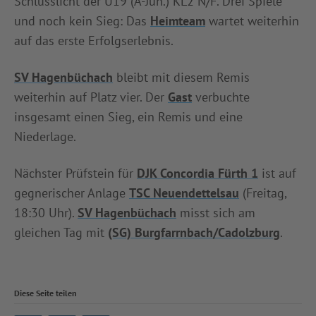
Schlusslicht der U19 (A-Jun.) KL2 N/F. Drei Spiele
und noch kein Sieg: Das
Heimteam
wartet weiterhin
auf das erste Erfolgserlebnis.
SV Hagenbüchach
bleibt mit diesem Remis
weiterhin auf Platz vier. Der
Gast
verbuchte
insgesamt einen Sieg, ein Remis und eine
Niederlage.
Nächster Prüfstein für
DJK Concordia Fürth 1
ist auf
gegnerischer Anlage
TSC Neuendettelsau
(Freitag,
18:30 Uhr).
SV Hagenbüchach
misst sich am
gleichen Tag mit
(SG) Burgfarrnbach/Cadolzburg
.
Diese Seite teilen