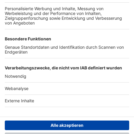
TOP-PARTNER
SFV
DFB
UEFA
FIFA
Nutzungsbedingungen
Datenschutz
Impressum