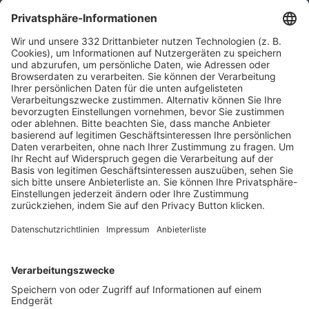
HÄUFIG BESUCHTE SEITEN
Pässe und Vereinswechsel
Trainerausbildung
Schulungsangebot Vereinsmitarbeiter
BFV-Geschäftsstellen
Trainerbörse
Login SpielPlus
FOLGE DEM BFV
TOP-VEREINE