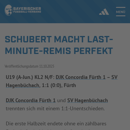
MENÜ
SCHUBERT MACHT LAST-
Jetzt einloggen
MINUTE-REMIS PERFEKT
ERGEBNISSE & WETTBEWERBE
Veröffentlichungsdatum
11.10.2025
NEUIGKEITEN
U19 (A-Jun.) KL2 N/F:
DJK Concordia Fürth 1
–
SV
Hagenbüchach
, 1:1 (0:0), Fürth
SPIELBETRIEB & VERBANDSLEBEN
AUSBILDUNG & FÖRDERUNG
DJK Concordia Fürth 1
und
SV Hagenbüchach
trennten sich mit einem 1:1-Unentschieden.
DER VERBAND
Die erste Halbzeit endete ohne ein zählbares