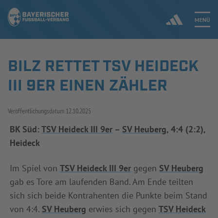
MENÜ
BILZ RETTET TSV HEIDECK
Jetzt einloggen
III 9ER EINEN ZÄHLER
ERGEBNISSE & WETTBEWERBE
Veröffentlichungsdatum
12.10.2025
NEUIGKEITEN
BK Süd:
TSV Heideck III 9er
–
SV Heuberg
, 4:4 (2:2),
Heideck
SPIELBETRIEB & VERBANDSLEBEN
AUSBILDUNG & FÖRDERUNG
Im Spiel von
TSV Heideck III 9er
gegen
SV Heuberg
gab es Tore am laufenden Band. Am Ende teilten
DER VERBAND
sich sich beide Kontrahenten die Punkte beim Stand
von 4:4.
SV Heuberg
erwies sich gegen
TSV Heideck