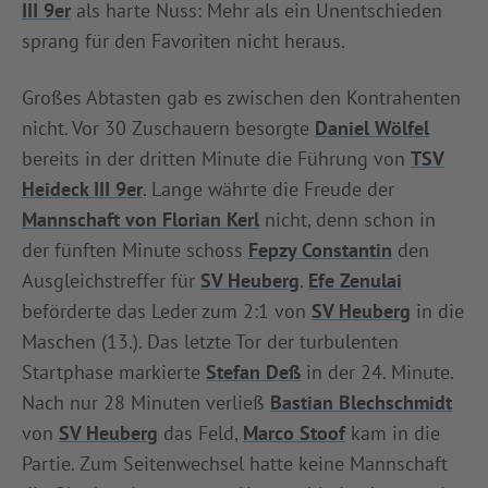
III 9er
als harte Nuss: Mehr als ein Unentschieden
INFOTHEK
SPIELPLUS
sprang für den Favoriten nicht heraus.
Großes Abtasten gab es zwischen den Kontrahenten
nicht. Vor 30 Zuschauern besorgte
Daniel Wölfel
bereits in der dritten Minute die Führung von
TSV
Heideck III 9er
. Lange währte die Freude der
Mannschaft von Florian Kerl
nicht, denn schon in
der fünften Minute schoss
Fepzy Constantin
den
Ausgleichstreffer für
SV Heuberg
.
Efe Zenulai
beförderte das Leder zum 2:1 von
SV Heuberg
in die
Maschen (13.). Das letzte Tor der turbulenten
Startphase markierte
Stefan Deß
in der 24. Minute.
Nach nur 28 Minuten verließ
Bastian Blechschmidt
von
SV Heuberg
das Feld,
Marco Stoof
kam in die
Partie. Zum Seitenwechsel hatte keine Mannschaft