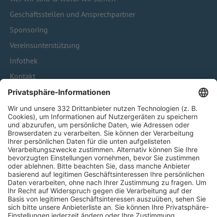
Geschäftsstellen und Ansprechpartner
Sponsoring
Vereinsunterstützung
Infothek
Kontakt
HÄUFIG BESUCHTE SEITEN
Pässe und Vereinswechsel
Trainerausbildung
Schulungsangebot Vereinsmitarbeiter
BFV-Geschäftsstellen
Trainerbörse
Login SpielPlus