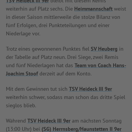
TSV Heideck III 9er
bleibt mit diesem Remis
weiterhin auf Platz sechs. Die
Heimmannschaft
weist
in dieser Saison mittlerweile die stolze Bilanz von
fünf Erfolgen, drei Punkteteilungen und einer
Niederlage vor.
Trotz eines gewonnenen Punktes fiel
SV Heuberg
in
der Tabelle auf Platz neun. Drei Siege, zwei Remis
und fünf Niederlagen hat das
Team von Coach Hans-
Joachim Stoof
derzeit auf dem Konto.
Mit dem Gewinnen tut sich
TSV Heideck III 9er
weiterhin schwer, sodass man schon das dritte Spiel
sieglos blieb.
Während
TSV Heideck III 9er
am nächsten Sonntag
(13:00 Uhr) bei
(SG) Herrnsberg/Haunstetten II 9er