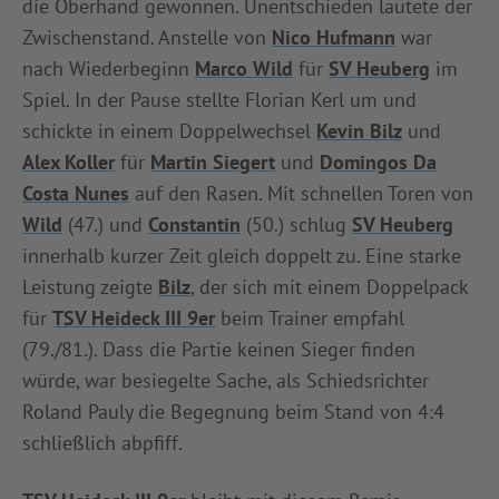
die Oberhand gewonnen. Unentschieden lautete der
Zwischenstand. Anstelle von
Nico Hufmann
war
nach Wiederbeginn
Marco Wild
für
SV Heuberg
im
Spiel. In der Pause stellte Florian Kerl um und
schickte in einem Doppelwechsel
Kevin Bilz
und
Alex Koller
für
Martin Siegert
und
Domingos Da
Costa Nunes
auf den Rasen. Mit schnellen Toren von
Wild
(47.) und
Constantin
(50.) schlug
SV Heuberg
innerhalb kurzer Zeit gleich doppelt zu. Eine starke
Leistung zeigte
Bilz
, der sich mit einem Doppelpack
für
TSV Heideck III 9er
beim Trainer empfahl
(79./81.). Dass die Partie keinen Sieger finden
würde, war besiegelte Sache, als Schiedsrichter
Roland Pauly die Begegnung beim Stand von 4:4
schließlich abpfiff.