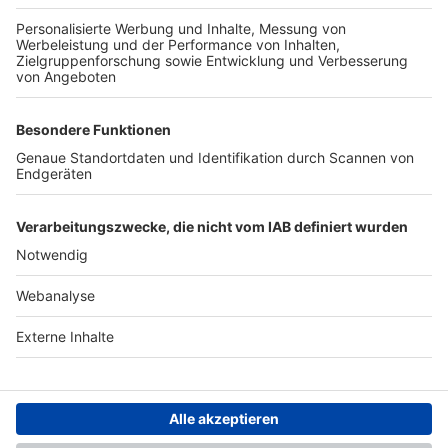
TOP-PARTNER
SFV
DFB
UEFA
FIFA
Nutzungsbedingungen
Datenschutz
Impressum