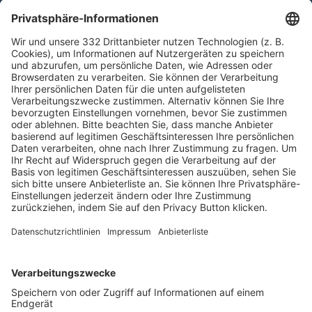
HÄUFIG BESUCHTE SEITEN
Pässe und Vereinswechsel
Trainerausbildung
Schulungsangebot Vereinsmitarbeiter
BFV-Geschäftsstellen
Trainerbörse
Login SpielPlus
FOLGE DEM BFV
TOP-VEREINE