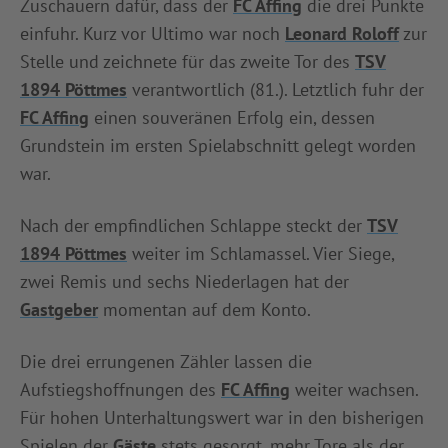
Zuschauern dafür, dass der
FC Affing
die drei Punkte
einfuhr. Kurz vor Ultimo war noch
Leonard Roloff
zur
Stelle und zeichnete für das zweite Tor des
TSV
1894 Pöttmes
verantwortlich (81.). Letztlich fuhr der
FC Affing
einen souveränen Erfolg ein, dessen
Grundstein im ersten Spielabschnitt gelegt worden
war.
Nach der empfindlichen Schlappe steckt der
TSV
1894 Pöttmes
weiter im Schlamassel. Vier Siege,
zwei Remis und sechs Niederlagen hat der
Gastgeber
momentan auf dem Konto.
Die drei errungenen Zähler lassen die
Aufstiegshoffnungen des
FC Affing
weiter wachsen.
Für hohen Unterhaltungswert war in den bisherigen
Spielen der
Gäste
stets gesorgt, mehr Tore als der