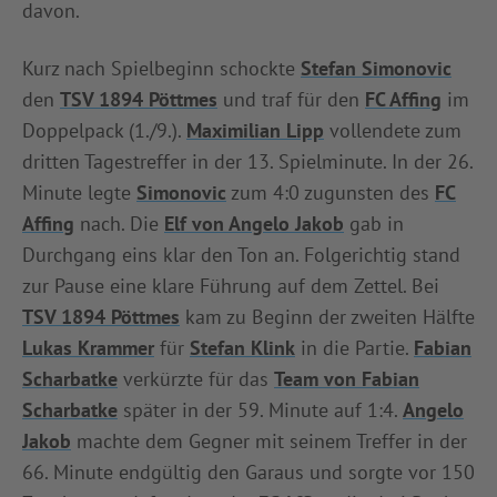
davon.
INFOTHEK
SPIELPLUS
Kurz nach Spielbeginn schockte
Stefan Simonovic
den
TSV 1894 Pöttmes
und traf für den
FC Affing
im
Doppelpack (1./9.).
Maximilian Lipp
vollendete zum
dritten Tagestreffer in der 13. Spielminute. In der 26.
Minute legte
Simonovic
zum 4:0 zugunsten des
FC
Affing
nach. Die
Elf von Angelo Jakob
gab in
Durchgang eins klar den Ton an. Folgerichtig stand
zur Pause eine klare Führung auf dem Zettel. Bei
TSV 1894 Pöttmes
kam zu Beginn der zweiten Hälfte
Lukas Krammer
für
Stefan Klink
in die Partie.
Fabian
Scharbatke
verkürzte für das
Team von Fabian
Scharbatke
später in der 59. Minute auf 1:4.
Angelo
Jakob
machte dem Gegner mit seinem Treffer in der
66. Minute endgültig den Garaus und sorgte vor 150