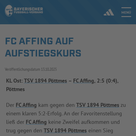
MENÜ
FC AFFING AUF
Jetzt einloggen
AUFSTIEGSKURS
ERGEBNISSE & WETTBEWERBE
Veröffentlichungsdatum
13.10.2025
NEUIGKEITEN
KL Ost:
TSV 1894 Pöttmes
–
FC Affing
, 2:5 (0:4),
Pöttmes
SPIELBETRIEB & VERBANDSLEBEN
AUSBILDUNG & FÖRDERUNG
Der
FC Affing
kam gegen den
TSV 1894 Pöttmes
zu
einem klaren 5:2-Erfolg. An der Favoritenstellung
DER VERBAND
ließ der
FC Affing
keine Zweifel aufkommen und
trug gegen den
TSV 1894 Pöttmes
einen Sieg