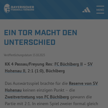
MENÜ
EIN TOR MACHT DEN
Jetzt einloggen
UNTERSCHIED
ERGEBNISSE & WETTBEWERBE
Veröffentlichungsdatum
15.10.2025
NEUIGKEITEN
KK 4 Passau/Freyung Res:
FC Büchlberg II
–
SV
Hohenau II
, 2:1 (1:0), Büchlberg
SPIELBETRIEB & VERBANDSLEBEN
AUSBILDUNG & FÖRDERUNG
Das Auswärtsspiel brachte für die
Reserve von SV
Hohenau
keinen einzigen Punkt – die
DER VERBAND
Zweitvertretung von FC Büchlberg
gewann die
Partie mit 2:1. In einem Spiel zweier formal gleich