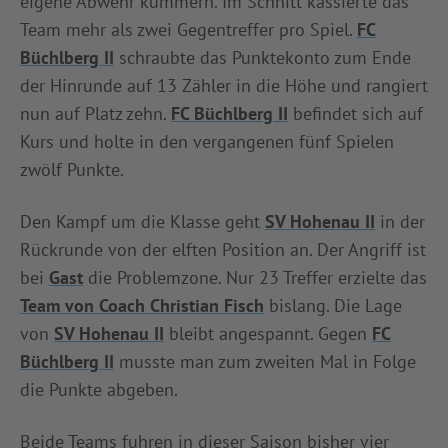
eigene Abwehr kümmern. Im Schnitt kassierte das
Team mehr als zwei Gegentreffer pro Spiel.
FC
Büchlberg II
schraubte das Punktekonto zum Ende
der Hinrunde auf 13 Zähler in die Höhe und rangiert
nun auf Platz zehn.
FC Büchlberg II
befindet sich auf
Kurs und holte in den vergangenen fünf Spielen
zwölf Punkte.
Den Kampf um die Klasse geht
SV Hohenau II
in der
Rückrunde von der elften Position an. Der Angriff ist
bei
Gast
die Problemzone. Nur 23 Treffer erzielte das
Team von Coach Christian Fisch
bislang. Die Lage
von
SV Hohenau II
bleibt angespannt. Gegen
FC
Büchlberg II
musste man zum zweiten Mal in Folge
die Punkte abgeben.
Beide Teams fuhren in dieser Saison bisher vier