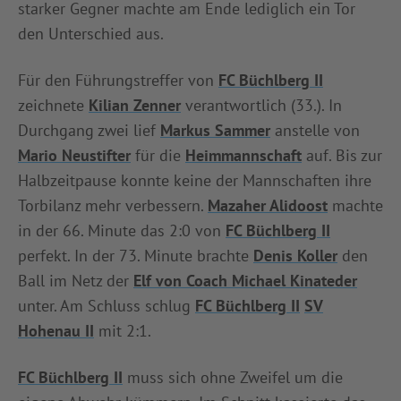
starker Gegner machte am Ende lediglich ein Tor
INFOTHEK
SPIELPLUS
den Unterschied aus.
Für den Führungstreffer von
FC Büchlberg II
zeichnete
Kilian Zenner
verantwortlich (33.). In
Durchgang zwei lief
Markus Sammer
anstelle von
Mario Neustifter
für die
Heimmannschaft
auf. Bis zur
Halbzeitpause konnte keine der Mannschaften ihre
Torbilanz mehr verbessern.
Mazaher Alidoost
machte
in der 66. Minute das 2:0 von
FC Büchlberg II
perfekt. In der 73. Minute brachte
Denis Koller
den
Ball im Netz der
Elf von Coach Michael Kinateder
unter. Am Schluss schlug
FC Büchlberg II
SV
Hohenau II
mit 2:1.
FC Büchlberg II
muss sich ohne Zweifel um die