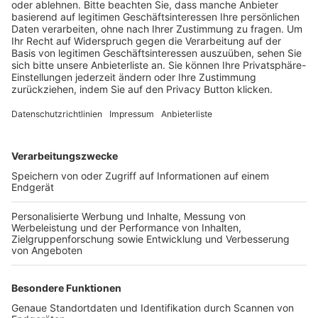
BFV-Geschäftsstellen
Trainerbörse
Login SpielPlus
FOLGE DEM BFV
TOP-VEREINE
TOP-PARTNER