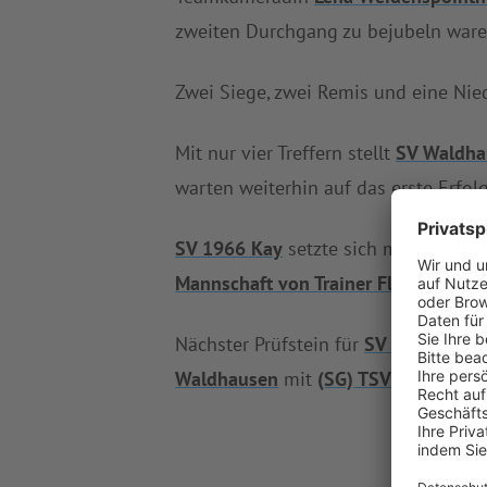
zweiten Durchgang zu bejubeln war
Zwei Siege, zwei Remis und eine N
Mit nur vier Treffern stellt
SV Waldha
warten weiterhin auf das erste Erfolg
SV 1966 Kay
setzte sich mit diesem
Mannschaft von Trainer Florian Offe
Nächster Prüfstein für
SV 1966 Kay
i
Waldhausen
mit
(SG) TSV St.Wolfga