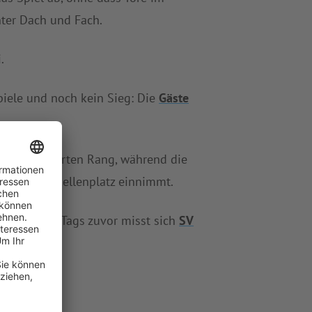
ter Dach und Fach.
.
piele und noch kein Sieg: Die
Gäste
ten den vierten Rang, während die
zehnten Tabellenplatz einnimmt.
16:00 Uhr). Tags zuvor misst sich
SV