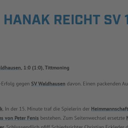
 HANAK REICHT SV 
ldhausen
, 1:0 (1:0), Tittmoning
-Erfolg gegen
SV Waldhausen
davon. Einen packenden Auf
k
. In der 15. Minute traf die Spielerin der
Heimmannschaf
s von Peter Fenis
bestehen. Zum Seitenwechsel ersetzte
er
. Schlussendlich pfiff Schiedsrichter Christian Eckleder