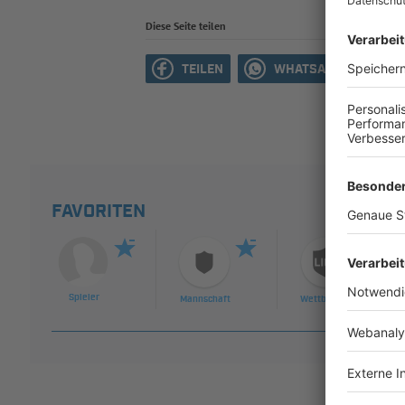
Diese Seite teilen
TEILEN
WHATSAPP
M
FAVORITEN
Spieler
Mannschaft
Wettbewerb