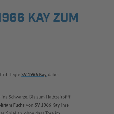
1966 KAY ZUM
tritt legte
SV 1966 Kay
dabei
t
ins Schwarze. Bis zum Halbzeitpfiff
Miriam Fuchs
von
SV 1966 Kay
ihre
 das Spiel ab, ohne dass Tore im