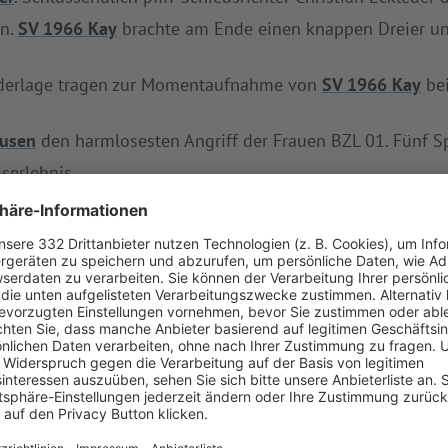
en.
SV 1966 Kay
brachte am Ende einen knappen Dreier un
iederlage tragen zur Momentaufnahme von
SV 1966 Kay
bei
usen
den harmlosesten Angriff der Frauen BZL 01. Fünf S
serlebnis.
 Sieg von
SV Waldhausen
ab und belegt nun mit acht Punk
nberger
weiterhin zwei Zähler auf dem Konto hat und den 
st auf gegnerischer Anlage
SpVgg Attenkirchen
(Samstag, 
ng/FC Lengdorf
(19:30 Uhr).