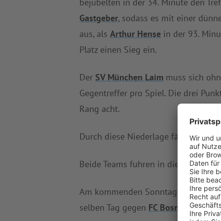
bejubelten in der 34. Minute den Tre
Gastgeber
, sodass es mit einer dünn
aus, als
Arthur Hense
in der 93. Minu
Platz einen Sieg ein.
Der
SV München Laim
muss sich ohne
Gegentreffer pro Spiel. Die drei Pun
Rang acht.
Durch diese Niederlage fällt
TSV Tur
Beide Teams fuhren in dieser Saison 
Am kommenden Sonntag trifft der
S
selben Tag gegen
FC Bosna H. Mün
.