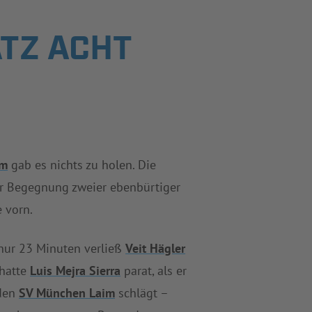
TZ ACHT
im
gab es nichts zu holen. Die
er Begegnung zweier ebenbürtiger
 vorn.
 nur 23 Minuten verließ
Veit Hägler
 hatte
Luis Mejra Sierra
parat, als er
 den
SV München Laim
schlägt –