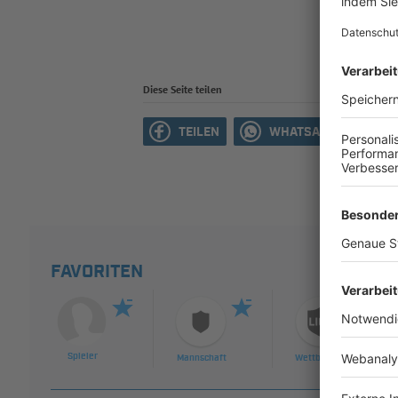
Diese Seite teilen
TEILEN
WHATSAPP
M
FAVORITEN
Spieler
Mannschaft
Wettbewerb