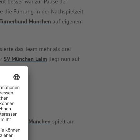
t besser war zur Pause der
e die Führung in der Nachspielzeit
 Turnerbund München
auf eigenem
ierte das Team mehr als drei
er
SV München Laim
liegt nun auf
Turnerbund München
spielt am