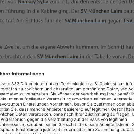
ffer von
Namory Sylla
zum 2:1. Um den entscheidenden Deu
en Führung in die Kabine ging. Der
SV München Laim
baut
te traf. Am Schluss fuhr der
SV München Laim
gegen
TSV
 Zweifel um die eigene Abwehr kümmern. Im Schnitt kass
kte brachten den
SV München Laim
in der Tabelle voran. D
nerbund München
in der Tabelle auf Platz neun zurück.
bisher vier Siege ein.
V München Laim
auf die
Reserve von TSV Mün.-Solln
,
TSV 