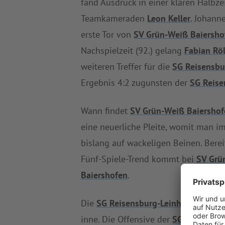
fand Ausdruck in einer klaren Halbz
Teamkameraden
Leon Keller
. Johann
erste Tor von
SV Grün-Weiß Baiersho
Nachspielzeit (92.) gelang
Fabian Röl
weiteren Treffer für die
SG Reisensbu
Ergebnis 4:2 zugunsten der
SG Reise
Wann findet
SV Grün-Weiß Baiershof
eine neuerliche Pleite, womit man i
bislang auf wackeligen Beinen. Bere
Fünf-Spiele-Trend kommt bei
SV Grü
Baiershofen
.
Die
SG Reisensburg-Leinheim
hat na
inne. Die Offensive der
SG Reisensbu