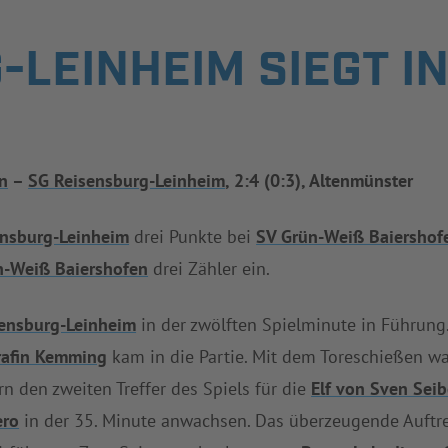
-LEINHEIM SIEGT 
n
–
SG Reisensburg-Leinheim
, 2:4 (0:3), Altenmünster
ensburg-Leinheim
drei Punkte bei
SV Grün-Weiß Baiershof
n-Weiß Baiershofen
drei Zähler ein.
ensburg-Leinheim
in der zwölften Spielminute in Führung
rafin Kemming
kam in die Partie. Mit dem Toreschießen war
 den zweiten Treffer des Spiels für die
Elf von Sven Seib
ero
in der 35. Minute anwachsen. Das überzeugende Auftr