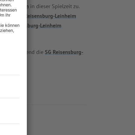
urg-Leinheim
in dieser Spielzeit zu.
olte die
SG Reisensburg-Leinheim
e
SG Reisensburg-Leinheim
chtal
, während die
SG Reisensburg-