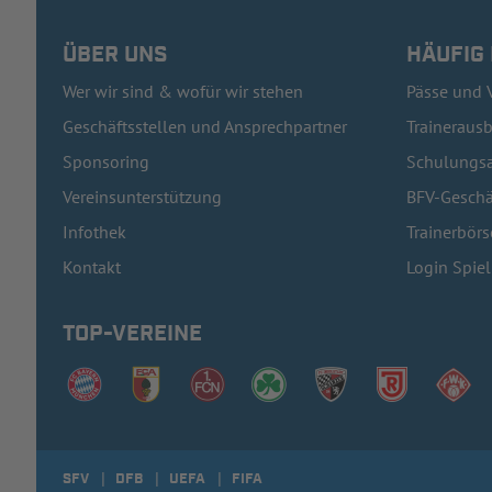
ÜBER UNS
HÄUFIG
Wer wir sind & wofür wir stehen
Pässe und 
Geschäftsstellen und Ansprechpartner
Traineraus
Sponsoring
Schulungsa
Vereinsunterstützung
BFV-Geschä
Infothek
Trainerbörs
Kontakt
Login Spie
TOP-VEREINE
SFV
DFB
UEFA
FIFA