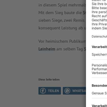
in diesem Spiel mehrmals überforder
Mit dem Sieg baute die
SG Reisensb
sieben Siege, zwei Remis und kassiert
konsequent Leistung ab und holte z
Vor heimischem Publikum trifft
SV G
Leinheim
am selben Tag
SV Villenba
Diese Seite teilen
TEILEN
WHATSAPP
M