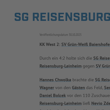
SG REISENSBURG
Veröffentlichungsdatum
30.10.2025
KK West 2:
SV Grün-Weiß Baiershofe
Durch ein 4:2 holte sich die
SG Reis
Reisensburg-Leinheim
gegen
SV Grü
Hannes Chwolka
brachte die
SG Reis
Wagner
von den
Gästen
das Feld,
Se
Daniel Bolcek
vor den 110 Zuschauern
Reisensburg-Leinheim
ließ
Nevio Zd