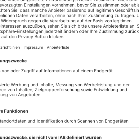
t. Bereits 31-mal schlugen die Angreifer der
SG Reisensb
urg-Leinheim
die erfolgreiche Saisonbilanz aus. Bislang h
e erst eine Niederlage. In den letzten fünf Partien rief di
ehn Punkte.
rün-Weiß Baiershofen
am nächsten Sonntag auf
SpVgg Ba
ch
in Empfang nimmt.
AIL