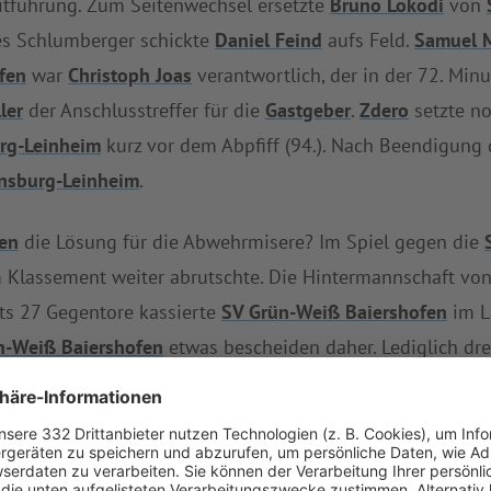
eitführung. Zum Seitenwechsel ersetzte
Bruno Lokodi
von
es Schlumberger schickte
Daniel Feind
aufs Feld.
Samuel M
fen
war
Christoph Joas
verantwortlich, der in der 72. Minu
ler
der Anschlusstreffer für die
Gastgeber
.
Zdero
setzte no
rg-Leinheim
kurz vor dem Abpfiff (94.). Nach Beendigung 
nsburg-Leinheim
.
en
die Lösung für die Abwehrmisere? Im Spiel gegen die
m Klassement weiter abrutschte. Die Hintermannschaft vo
its 27 Gegentore kassierte
SV Grün-Weiß Baiershofen
im L
n-Weiß Baiershofen
etwas bescheiden daher. Lediglich dre
ch dem souveränen Erfolg über
SV Grün-Weiß Baiershofe
rg-Leinheim
in Schach zu halten ist kein Zuckerschlecken