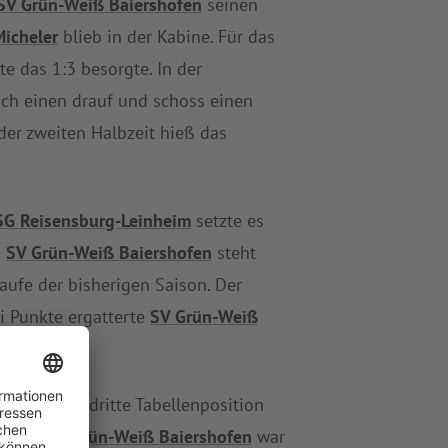
SV Grün-Weiß Baiershofen
seinen
icheler
blieb in der Kabine. Für das
te das 1:3 besorgte. In der
ch einen drauf und schoss einen
der zweiten Halbzeit hieß das
SG Reisensburg-Leinheim
setzte es
n
SV Grün-Weiß Baiershofen
steht
aufe der bisherigen Saison. Der
i Punkte ergatterte
SV Grün-Weiß
n
weiter die dritte Tabellenposition
. Auch
SV Grün-Weiß Baiershofen
war