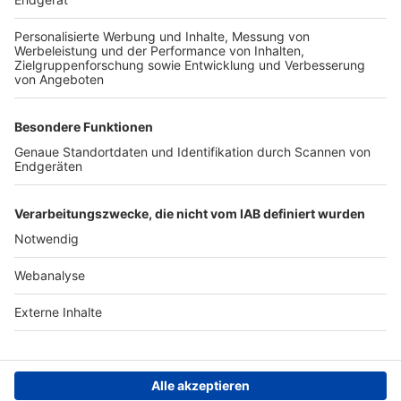
TOP-PARTNER
SFV
DFB
UEFA
FIFA
Nutzungsbedingungen
Datenschutz
Impressum