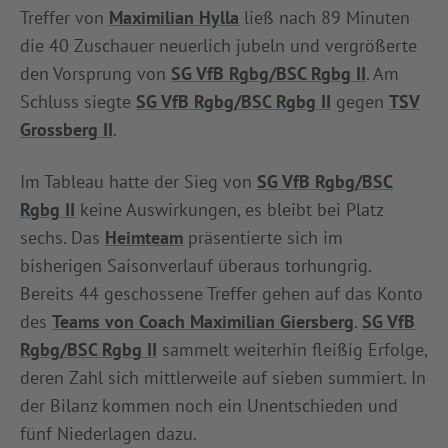
Treffer von
Maximilian Hylla
ließ nach 89 Minuten
die 40 Zuschauer neuerlich jubeln und vergrößerte
den Vorsprung von
SG VfB Rgbg/BSC Rgbg II
. Am
Schluss siegte
SG VfB Rgbg/BSC Rgbg II
gegen
TSV
Grossberg II
.
Im Tableau hatte der Sieg von
SG VfB Rgbg/BSC
Rgbg II
keine Auswirkungen, es bleibt bei Platz
sechs. Das
Heimteam
präsentierte sich im
bisherigen Saisonverlauf überaus torhungrig.
Bereits 44 geschossene Treffer gehen auf das Konto
des
Teams von Coach Maximilian Giersberg
.
SG VfB
Rgbg/BSC Rgbg II
sammelt weiterhin fleißig Erfolge,
deren Zahl sich mittlerweile auf sieben summiert. In
der Bilanz kommen noch ein Unentschieden und
fünf Niederlagen dazu.