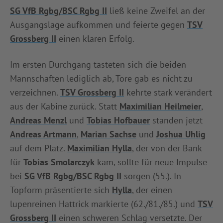
SG VfB Rgbg/BSC Rgbg II
ließ keine Zweifel an der
INFOTHEK
SPIELPLUS
Ausgangslage aufkommen und feierte gegen
TSV
Grossberg II
einen klaren Erfolg.
Im ersten Durchgang tasteten sich die beiden
Mannschaften lediglich ab, Tore gab es nicht zu
verzeichnen.
TSV Grossberg II
kehrte stark verändert
aus der Kabine zurück. Statt
Maximilian Heilmeier
,
Andreas Menzl
und
Tobias Hofbauer
standen jetzt
Andreas Artmann
,
Marian Sachse
und
Joshua Uhlig
auf dem Platz.
Maximilian Hylla
, der von der Bank
für
Tobias Smolarczyk
kam, sollte für neue Impulse
bei
SG VfB Rgbg/BSC Rgbg II
sorgen (55.). In
Topform präsentierte sich
Hylla
, der einen
lupenreinen Hattrick markierte (62./81./85.) und
TSV
Grossberg II
einen schweren Schlag versetzte. Der