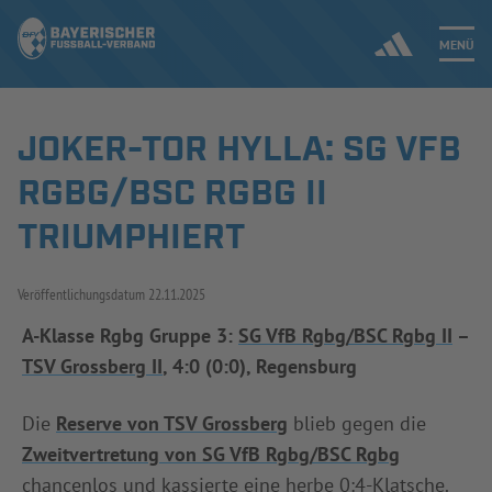
MENÜ
JOKER-TOR HYLLA: SG VFB
Jetzt einloggen
RGBG/BSC RGBG II
ERGEBNISSE & WETTBEWERBE
TRIUMPHIERT
NEUIGKEITEN
Veröffentlichungsdatum
22.11.2025
SPIELBETRIEB & VERBANDSLEBEN
A-Klasse Rgbg Gruppe 3:
SG VfB Rgbg/BSC Rgbg II
–
TSV Grossberg II
, 4:0 (0:0), Regensburg
AUSBILDUNG & FÖRDERUNG
Die
Reserve von TSV Grossberg
blieb gegen die
DER VERBAND
Zweitvertretung von SG VfB Rgbg/BSC Rgbg
chancenlos und kassierte eine herbe 0:4-Klatsche.