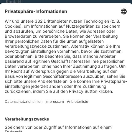
Kontakt
HÄUFIG BESUCHTE SEITEN
Pässe und Vereinswechsel
Trainerausbildung
Schulungsangebot Vereinsmitarbeiter
BFV-Geschäftsstellen
Trainerbörse
Login SpielPlus
FOLGE DEM BFV
TOP-VEREINE