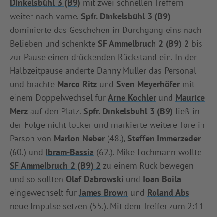
Dinkelsbühl 3 (B9)
mit zwei schnellen Treffern
weiter nach vorne.
Spfr. Dinkelsbühl 3 (B9)
dominierte das Geschehen in Durchgang eins nach
Belieben und schenkte
SF Ammelbruch 2 (B9) 2
bis
zur Pause einen drückenden Rückstand ein. In der
Halbzeitpause änderte Danny Müller das Personal
und brachte
Marco Ritz
und
Sven Meyerhöfer
mit
einem Doppelwechsel für
Arne Kochler
und
Maurice
Merz
auf den Platz.
Spfr. Dinkelsbühl 3 (B9)
ließ in
der Folge nicht locker und markierte weitere Tore in
Person von
Marlon Neber
(48.),
Steffen Immerzeder
(60.) und
Ibram-Bassia
(62.). Mike Lochmann wollte
SF Ammelbruch 2 (B9) 2
zu einem Ruck bewegen
und so sollten
Olaf Dabrowski
und
Ioan Boila
eingewechselt für
James Brown
und
Roland Abs
neue Impulse setzen (55.). Mit dem Treffer zum 2:11