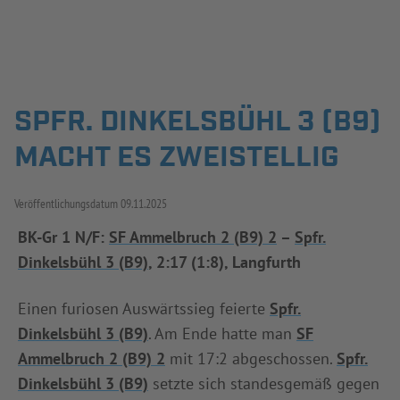
Jetzt einloggen
ERGEBNISSE & WETTBEWERBE
SPFR. DINKELSBÜHL 3 (B9)
MACHT ES ZWEISTELLIG
NEUIGKEITEN
SPIELBETRIEB & VERBANDSLEBEN
Veröffentlichungsdatum
09.11.2025
AUSBILDUNG & FÖRDERUNG
BK-Gr 1 N/F:
SF Ammelbruch 2 (B9) 2
–
Spfr.
Dinkelsbühl 3 (B9)
, 2:17 (1:8), Langfurth
DER VERBAND
Einen furiosen Auswärtssieg feierte
Spfr.
Dinkelsbühl 3 (B9)
. Am Ende hatte man
SF
INFOTHEK
SPIELPLUS
Ammelbruch 2 (B9) 2
mit 17:2 abgeschossen.
Spfr.
Dinkelsbühl 3 (B9)
setzte sich standesgemäß gegen