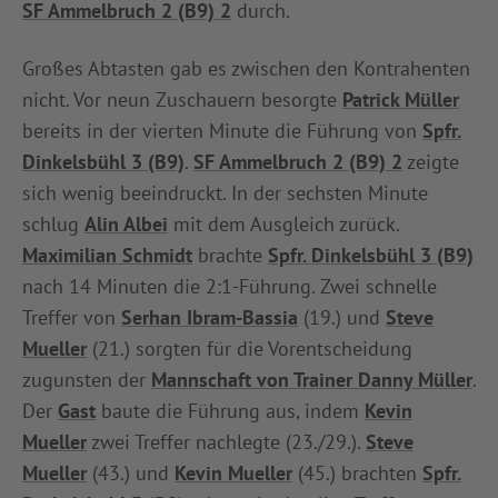
SF Ammelbruch 2 (B9) 2
durch.
Großes Abtasten gab es zwischen den Kontrahenten
nicht. Vor neun Zuschauern besorgte
Patrick Müller
bereits in der vierten Minute die Führung von
Spfr.
Dinkelsbühl 3 (B9)
.
SF Ammelbruch 2 (B9) 2
zeigte
sich wenig beeindruckt. In der sechsten Minute
schlug
Alin Albei
mit dem Ausgleich zurück.
Maximilian Schmidt
brachte
Spfr. Dinkelsbühl 3 (B9)
nach 14 Minuten die 2:1-Führung. Zwei schnelle
Treffer von
Serhan Ibram-Bassia
(19.) und
Steve
Mueller
(21.) sorgten für die Vorentscheidung
zugunsten der
Mannschaft von Trainer Danny Müller
.
Der
Gast
baute die Führung aus, indem
Kevin
Mueller
zwei Treffer nachlegte (23./29.).
Steve
Mueller
(43.) und
Kevin Mueller
(45.) brachten
Spfr.