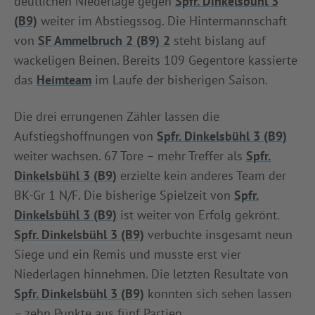
deutlichen Niederlage gegen
Spfr. Dinkelsbühl 3
(B9)
weiter im Abstiegssog. Die Hintermannschaft
von
SF Ammelbruch 2 (B9) 2
steht bislang auf
wackeligen Beinen. Bereits 109 Gegentore kassierte
das
Heimteam
im Laufe der bisherigen Saison.
Die drei errungenen Zähler lassen die
Aufstiegshoffnungen von
Spfr. Dinkelsbühl 3 (B9)
weiter wachsen. 67 Tore – mehr Treffer als
Spfr.
Dinkelsbühl 3 (B9)
erzielte kein anderes Team der
BK-Gr 1 N/F. Die bisherige Spielzeit von
Spfr.
Dinkelsbühl 3 (B9)
ist weiter von Erfolg gekrönt.
Spfr. Dinkelsbühl 3 (B9)
verbuchte insgesamt neun
Siege und ein Remis und musste erst vier
Niederlagen hinnehmen. Die letzten Resultate von
Spfr. Dinkelsbühl 3 (B9)
konnten sich sehen lassen
– zehn Punkte aus fünf Partien.