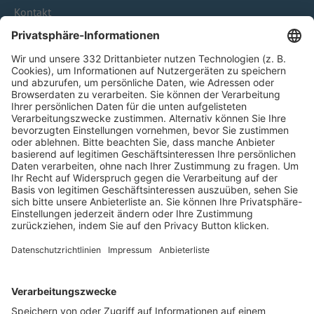
Kontakt
HÄUFIG BESUCHTE SEITEN
Pässe und Vereinswechsel
Trainerausbildung
Schulungsangebot Vereinsmitarbeiter
BFV-Geschäftsstellen
Trainerbörse
Login SpielPlus
FOLGE DEM BFV