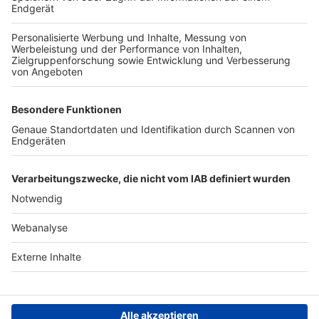
TOP-VEREINE
TOP-PARTNER
SFV
DFB
UEFA
FIFA
Nutzungsbedingungen
Datenschutz
Impressum