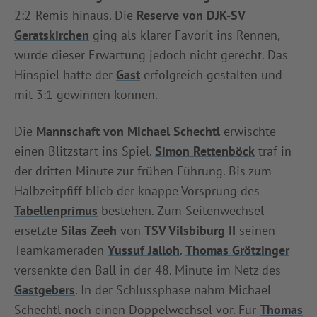
2:2-Remis hinaus. Die
Reserve von DJK-SV
INFOTHEK
SPIELPLUS
Geratskirchen
ging als klarer Favorit ins Rennen,
wurde dieser Erwartung jedoch nicht gerecht. Das
Hinspiel hatte der
Gast
erfolgreich gestalten und
mit 3:1 gewinnen können.
Die
Mannschaft von Michael Schechtl
erwischte
einen Blitzstart ins Spiel.
Simon Rettenböck
traf in
der dritten Minute zur frühen Führung. Bis zum
Halbzeitpfiff blieb der knappe Vorsprung des
Tabellenprimus
bestehen. Zum Seitenwechsel
ersetzte
Silas Zeeh
von
TSV Vilsbiburg II
seinen
Teamkameraden
Yussuf Jalloh
.
Thomas Grötzinger
versenkte den Ball in der 48. Minute im Netz des
Gastgebers
. In der Schlussphase nahm Michael
Schechtl noch einen Doppelwechsel vor. Für
Thomas