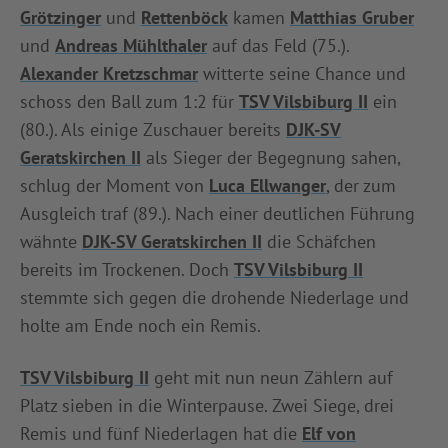
Grötzinger
und
Rettenböck
kamen
Matthias Gruber
und
Andreas Mühlthaler
auf das Feld (75.).
Alexander Kretzschmar
witterte seine Chance und
schoss den Ball zum 1:2 für
TSV Vilsbiburg II
ein
(80.). Als einige Zuschauer bereits
DJK-SV
Geratskirchen II
als Sieger der Begegnung sahen,
schlug der Moment von
Luca Ellwanger
, der zum
Ausgleich traf (89.). Nach einer deutlichen Führung
wähnte
DJK-SV Geratskirchen II
die Schäfchen
bereits im Trockenen. Doch
TSV Vilsbiburg II
stemmte sich gegen die drohende Niederlage und
holte am Ende noch ein Remis.
TSV Vilsbiburg II
geht mit nun neun Zählern auf
Platz sieben in die Winterpause. Zwei Siege, drei
Remis und fünf Niederlagen hat die
Elf von