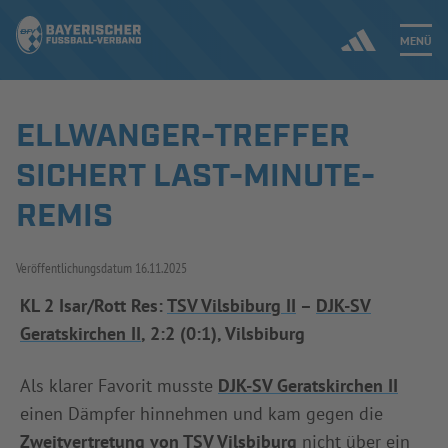
MENÜ
ELLWANGER-TREFFER
Jetzt einloggen
SICHERT LAST-MINUTE-
ERGEBNISSE & WETTBEWERBE
REMIS
NEUIGKEITEN
Veröffentlichungsdatum
16.11.2025
SPIELBETRIEB & VERBANDSLEBEN
KL 2 Isar/Rott Res:
TSV Vilsbiburg II
–
DJK-SV
Geratskirchen II
, 2:2 (0:1), Vilsbiburg
AUSBILDUNG & FÖRDERUNG
Als klarer Favorit musste
DJK-SV Geratskirchen II
DER VERBAND
einen Dämpfer hinnehmen und kam gegen die
Zweitvertretung von TSV Vilsbiburg
nicht über ein