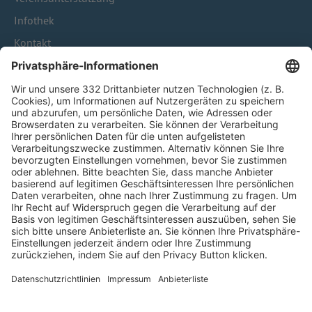
Infothek
Kontakt
HÄUFIG BESUCHTE SEITEN
Pässe und Vereinswechsel
Trainerausbildung
Schulungsangebot Vereinsmitarbeiter
BFV-Geschäftsstellen
Trainerbörse
Login SpielPlus
FOLGE DEM BFV