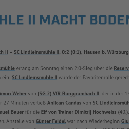
HLE II MACHT BODE
h II
–
SC Lindleinsmühle II
, 0:2 (0:1), Hausen b. Würzburg
nsmühle
errang am Sonntag einen 2:0-Sieg über die
Reserv
h ein:
SC Lindleinsmühle II
wurde der Favoritenrolle gerech
imon Weber
von
(SG 2) VfR Burggrumbach II
, der in der
r 27 Minuten verließ
Anilcan Candas
von
SC Lindleinsmüh
muel Bauer
für die
Elf von Trainer Dimitrij Hochweiss
(40.)
en. Anstelle von
Günter Feidel
war nach Wiederbeginn
Giu