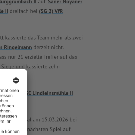
Burggrumbach II
auf.
Saner Noyaner
e II
dreifach bei
(SG 2) VfR
t kassierte das Team mehr als zwei
on Ringelmann
derzeit nicht.
ss nur 26 erzielte Treffer auf das
 Siege und kassierte zehn
ition fünf.
SC Lindleinsmühle II
as nächste Mal am 15.03.2026 bei
 II
trifft im nächsten Spiel auf