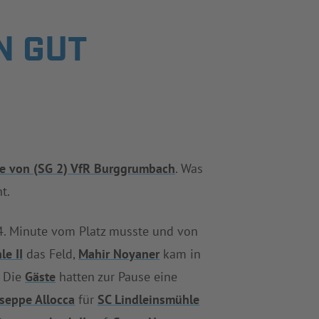
N GUT
e von (SG 2) VfR Burggrumbach
. Was
t.
 14. Minute vom Platz musste und von
le II
das Feld,
Mahir Noyaner
kam in
. Die
Gäste
hatten zur Pause eine
seppe Allocca
für
SC Lindleinsmühle