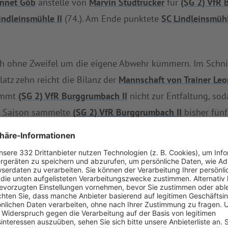
nnet Göb
anstelle von
Marvin Studtrucker
für
(SG 2) VfR 
indleinsmühle II
(74.). Am Ende punktete
SC Lindleinsmühl
h ohne Zweifel um die eigene Abwehr kümmern. Im Schnit
latz zehn reicht die Bilanz der
Mannschaft von Trainer Le
kommt
(SG 2) VfR Burggrumbach II
nicht zur Entfaltung, soda
r Saison sammelte
(SG 2) VfR Burggrumbach II
bisher fünf
Erfolg in der Tabelle Boden gut und rangiert nun auf Pos
wei Remis und fünf Niederlagen.
edet sich dann erst einmal in die Winterpause und ist d
h/TSV Prosselsheim II
wieder gefordert.
SC Lindleinsmühle