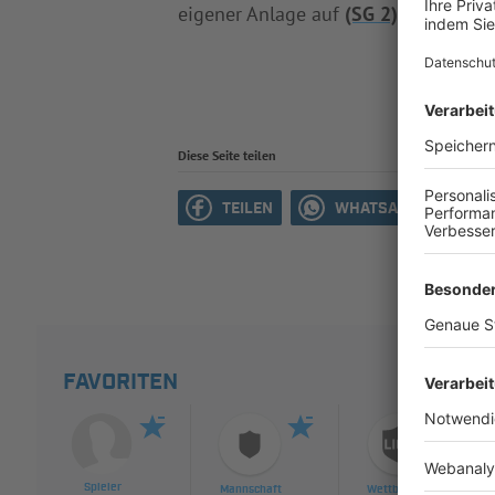
eigener Anlage auf
(SG 2) Retzbach-Z
Diese Seite teilen
TEILEN
WHATSAPP
M
FAVORITEN
Spieler
Mannschaft
Wettbewerb