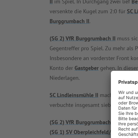
II
im Spiel. In Durchgang zwei lief
Be
versenkte die Kugel zum 2:0 für
SC L
Burggrumbach II
.
(SG 2) VfR Burggrumbach II
muss sic
Gegentreffer pro Spiel. Zu mehr als P
Insbesondere an vorderster Front 
Konto der
Gastgeber
gehen. In diese
Niederlagen.
SC Lindleinsmühle II
macht nach dem 
verbuchte insgesamt sieben Siege, z
(SG 2) VfR Burggrumbach II
verabschi
(SG 1) SV Oberpleichfeld/DJK Dipbac