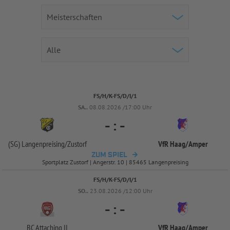
FS/H/K-FS/D/I/1
SA..
08.08.2026 /17:00 Uhr
-
:
-
(SG) Langenpreising/
Zustorf
VfR Haag/
Amper
ZUM SPIEL
Sportplatz Zustorf | Angerstr. 10 | 85465 Langenpreising
FS/H/K-FS/D/I/1
SO..
23.08.2026 /12:00 Uhr
-
:
-
BC Attaching II
VfR Haag/
Amper