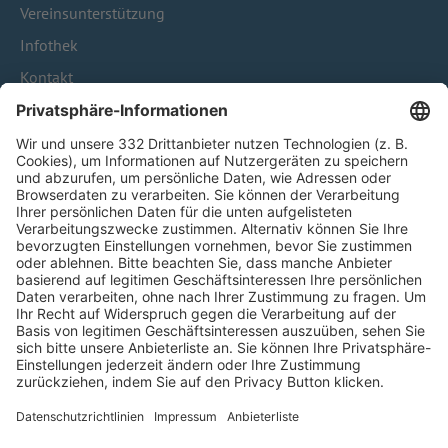
Vereinsunterstützung
Infothek
Kontakt
HÄUFIG BESUCHTE SEITEN
Pässe und Vereinswechsel
Trainerausbildung
Schulungsangebot Vereinsmitarbeiter
BFV-Geschäftsstellen
Trainerbörse
Login SpielPlus
FOLGE DEM BFV