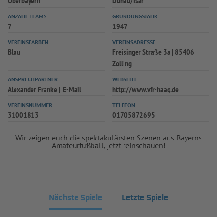
Oberbayern
Donau/Isar
INFOTHEK
SPIELPLUS
ANZAHL TEAMS
GRÜNDUNGSJAHR
7
1947
VEREINSFARBEN
VEREINSADRESSE
Blau
Freisinger Straße 3a | 85406
Zolling
ANSPRECHPARTNER
WEBSEITE
Alexander Franke
E-Mail
http://www.vfr-haag.de
VEREINSNUMMER
TELEFON
31001813
01705872695
Wir zeigen euch die spektakulärsten Szenen aus Bayerns
Amateurfußball, jetzt reinschauen!
Nächste Spiele
Letzte Spiele