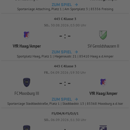
ZUM SPIEL
Sportanlage Attaching, Platz 1 | Am Sportplatz 3 | 85356 Freising
443 C-Klasse 3
SO..
30.08.2026 /15:00 Uhr
-
:
-
VfR Haag/
Amper
SV Geroldshausen II
ZUM SPIEL
Sportplatz Haag, Platz 1 | Hagenaustr. 21 | 85410 Haag a.d.Amper
443 C-Klasse 3
FR..
04.09.2026 /19:30 Uhr
-
:
-
FC Moosburg III
VfR Haag/
Amper
ZUM SPIEL
Sportanlage Stadtbadstraße, Platz 1 | Stadtbadstr. 13 | 85368 Moosburg a.d.Isar
FS/EM/K-FS/D/I/1
SO..
06.09.2026 /11:30 Uhr