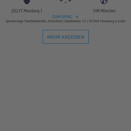
-
:
-
(SG) FC Moosburg 1
SVN München
ZUM SPIEL
Sportanlage Stadtbadstraße, Kleinfeld | Stadtbadstr. 13 | 85368 Moosburg a.d.Isar
MEHR ANZEIGEN