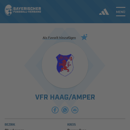
MENÜ
Jetzt einloggen
Als Favorit hinzufügen
ERGEBNISSE & WETTBEWERBE
NEUIGKEITEN
SPIELBETRIEB & VERBANDSLEBEN
VFR HAAG/AMPER
AUSBILDUNG & FÖRDERUNG
DER VERBAND
BEZIRK
KREIS