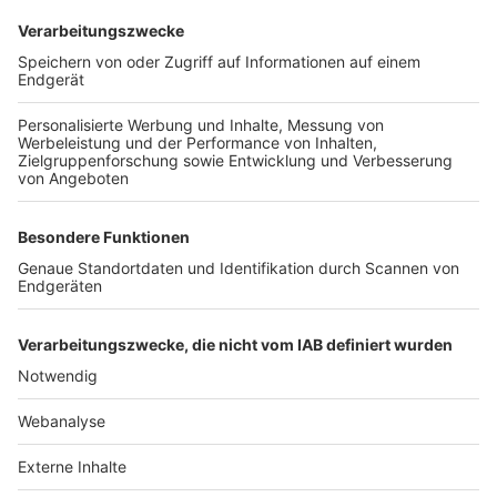
TOP-VEREINE
TOP-PARTNER
SFV
DFB
UEFA
FIFA
Nutzungsbedingungen
Datenschutz
Impressum