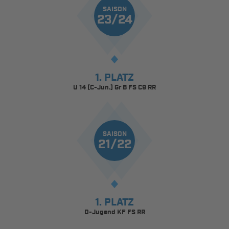
SAISON
23/24
1. PLATZ
U 14 (C-Jun.) Gr B FS C9 RR
SAISON
21/22
1. PLATZ
D-Jugend KF FS RR