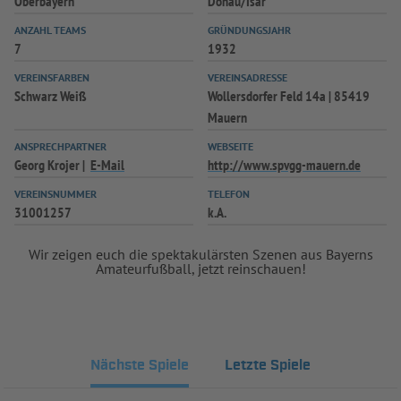
Oberbayern
Donau/Isar
INFOTHEK
SPIELPLUS
ANZAHL TEAMS
GRÜNDUNGSJAHR
7
1932
VEREINSFARBEN
VEREINSADRESSE
Schwarz Weiß
Wollersdorfer Feld 14a | 85419
Mauern
ANSPRECHPARTNER
WEBSEITE
Georg Krojer
E-Mail
http://www.spvgg-mauern.de
VEREINSNUMMER
TELEFON
31001257
k.A.
Wir zeigen euch die spektakulärsten Szenen aus Bayerns
Amateurfußball, jetzt reinschauen!
Nächste Spiele
Letzte Spiele