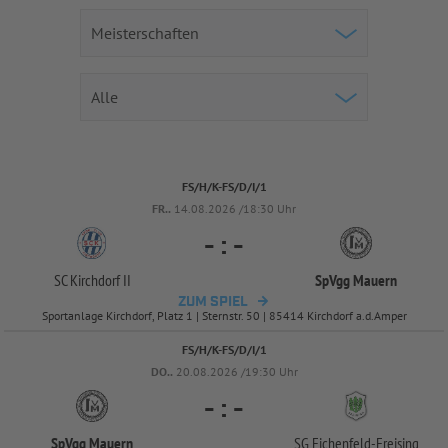
FS/H/K-FS/D/I/1
FR..
14.08.2026 /18:30 Uhr
-
:
-
SC Kirchdorf II
SpVgg Mauern
ZUM SPIEL
Sportanlage Kirchdorf, Platz 1 | Sternstr. 50 | 85414 Kirchdorf a.d.Amper
FS/H/K-FS/D/I/1
DO..
20.08.2026 /19:30 Uhr
-
:
-
SpVgg Mauern
SG Eichenfeld-
Freising