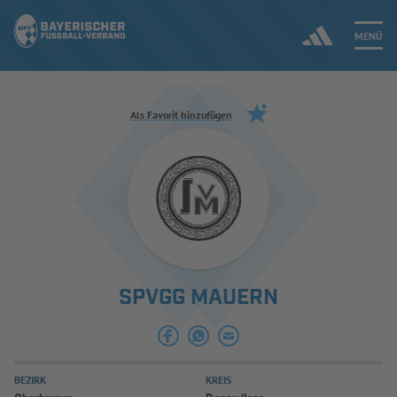
MENÜ
Jetzt einloggen
Als Favorit hinzufügen
ERGEBNISSE & WETTBEWERBE
NEUIGKEITEN
SPIELBETRIEB & VERBANDSLEBEN
SPVGG MAUERN
AUSBILDUNG & FÖRDERUNG
DER VERBAND
BEZIRK
KREIS