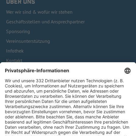
ÜBER UNS
Wer wir sind & wofür wir stehen
Geschäftsstellen und Ansprechpartner
Sponsoring
Vereinsunterstützung
Infothek
Kontakt
HÄUFIG BESUCHTE SEITEN
Pässe und Vereinswechsel
Trainerausbildung
Schulungsangebot Vereinsmitarbeiter
BFV-Geschäftsstellen
Trainerbörse