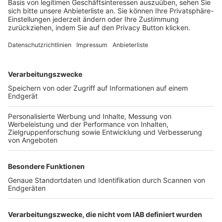
Login SpielPlus
FOLGE DEM BFV
TOP-VEREINE
TOP-PARTNER