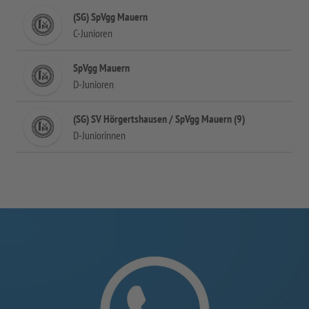
(SG) SpVgg Mauern
C-Junioren
SpVgg Mauern
D-Junioren
(SG) SV Hörgertshausen / SpVgg Mauern (9)
D-Juniorinnen