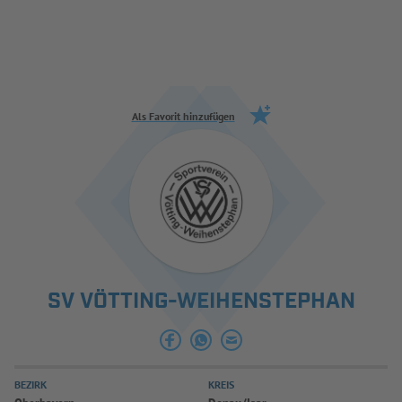
Jetzt einloggen
ERGEBNISSE & WETTBEWERBE
Als Favorit hinzufügen
NEUIGKEITEN
SPIELBETRIEB & VERBANDSLEBEN
AUSBILDUNG & FÖRDERUNG
DER VERBAND
SV VÖTTING-WEIHENSTEPHAN
INFOTHEK
SPIELPLUS
BEZIRK
KREIS