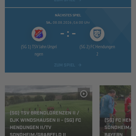
NÄCHSTES SPIEL
SA..
08.08.2026 /16:00 Uhr
-
:
-
(SG 1) TSV Jahn Urspri
(SG 2) FC Hendungen
ngen
2
ZUM SPIEL
(SG) TSV BRENDLORENZEN II /
DJK WINDSHAUSEN II - (SG) FC
(SG) FC HEND
HENDUNGEN II/TV
SONDHEIM/GR
SONDHEIM/GRABFELD II
BAYERN