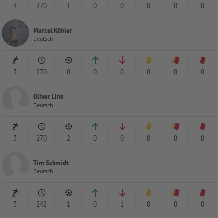
3
270
1
0
0
0
0
0
Marcel Köhler
Deutsch
3
270
0
0
0
0
0
0
Oliver Link
Deutsch
3
270
2
0
0
0
0
0
Tim Schmidt
Deutsch
3
242
1
0
1
0
0
0