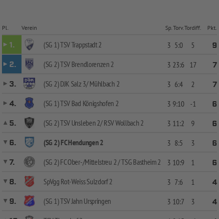
Pl.
Verein
Sp.
Torv.
Tordiff.
Pkt.
(SG 1) TSV Trappstadt 2
1.
3
5:0
5
9
(SG 2) TSV Brendlorenzen 2
2.
3
23:6
17
7
(SG 2) DJK Salz 3/ Mühlbach 2
3.
3
6:4
2
7
(SG 1) TSV Bad Königshofen 2
4.
3
9:10
-1
6
(SG 2) TSV Unsleben 2/ RSV Wollbach 2
5.
3
11:2
9
6
(SG 2) FC Hendungen 2
6.
3
8:5
3
6
(SG 2) FC Ober-/Mittelstreu 2 / TSG Bastheim 2
7.
3
10:9
1
6
SpVgg Rot-Weiss Sulzdorf 2
8.
3
7:6
1
4
(SG 1) TSV Jahn Urspringen
9.
3
10:7
3
4