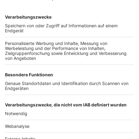
TOP-VEREINE
TOP-PARTNER
SFV
DFB
UEFA
FIFA
Nutzungsbedingungen
Datenschutz
Impressum