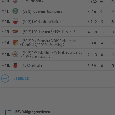
TSV Thundorf 2
10.
4
9:15
-6
4
(SG 1) FC Bayern Fladungen 2
11.
3
6:6
0
4
(SG 2) TSV Nordheim/Rhön 2
12.
4
7:12
-5
3
(SG 2) TSV Heustreu 2 / TSV Hollstadt 2
13.
4
5:18
-13
3
(SG 2) DJK Schondra 3/ DJK Breitenbach-
14.
3
4:8
-4
1
Mitgenfeld 2/ FSV Schönderling 2
(SG 2) ASV Sulzfeld 2 / SV Merkershausen 2 /
15.
2
4:10
-6
1
DJK-SV Eichenhausen 2
SV Rödelmaier
16.
3
3:9
-6
0
LEGENDE
BFV-Widget generieren