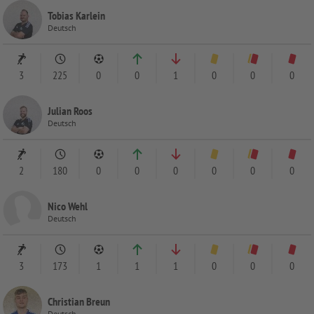
Tobias Karlein
Deutsch
3
225
0
0
1
0
0
0
Julian Roos
Deutsch
2
180
0
0
0
0
0
0
Nico Wehl
Deutsch
3
173
1
1
1
0
0
0
Christian Breun
Deutsch