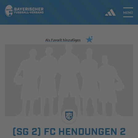
MENÜ
Jetzt einloggen
Als Favorit hinzufügen
ERGEBNISSE & WETTBEWERBE
NEUIGKEITEN
SPIELBETRIEB & VERBANDSLEBEN
AUSBILDUNG & FÖRDERUNG
DER VERBAND
(SG 2) FC HENDUNGEN 2