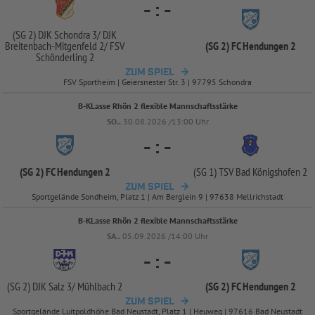
-
:
-
(SG 2) DJK Schondra 3/
DJK
Breitenbach-
Mitgenfeld 2/
FSV
(SG 2) FC Hendungen 2
Schönderling 2
ZUM SPIEL
FSV Sportheim | Geiersnester Str. 3 | 97795 Schondra
B-KLasse Rhön 2 flexible Mannschaftsstärke
SO..
30.08.2026 /13:00 Uhr
-
:
-
(SG 2) FC Hendungen 2
(SG 1) TSV Bad Königshofen 2
ZUM SPIEL
Sportgelände Sondheim, Platz 1 | Am Berglein 9 | 97638 Mellrichstadt
B-KLasse Rhön 2 flexible Mannschaftsstärke
SA..
05.09.2026 /14:00 Uhr
-
:
-
(SG 2) DJK Salz 3/
Mühlbach 2
(SG 2) FC Hendungen 2
ZUM SPIEL
Sportgelände Luitpoldhöhe Bad Neustadt, Platz 1 | Heuweg | 97616 Bad Neustadt