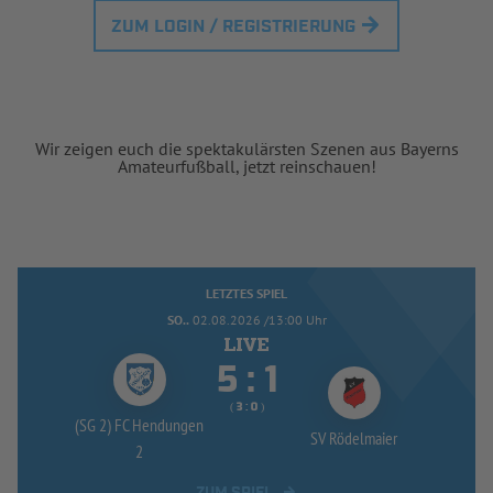
ZUM LOGIN / REGISTRIERUNG
Wir zeigen euch die spektakulärsten Szenen aus Bayerns
Amateurfußball, jetzt reinschauen!
LETZTES SPIEL
SO..
02.08.2026 /13:00 Uhr


:
( 
 )
:
(SG 2) FC Hendungen
SV Rödelmaier
2
ZUM SPIEL