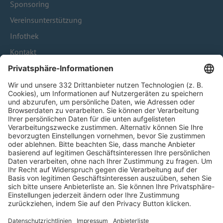
Sponsoring
Vereinsunterstützung
Infothek
Kontakt
HÄUFIG BESUCHTE SEITEN
Pässe und Vereinswechsel
Trainerausbildung
Schulungsangebot Vereinsmitarbeiter
BFV-Geschäftsstellen
Trainerbörse
Login SpielPlus
FOLGE DEM BFV