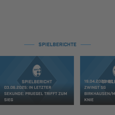
SPIELBERICHTE
19.04.2025: BC
03.06.2025: IN LETZTER
ZWINGT SG
SEKUNDE: PRUEGEL TRIFFT ZUM
BIRKHAUSEN/M
SIEG
KNIE