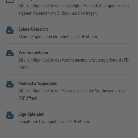
Alle künftigen Spiele der angezeigten Mannschaft bequem in den
eigenen Kalender von Outlook, u.a. übertragen.
Spiele-Übersicht
Aktuelle Spiele und die Tabelle als PDF öffnen.
Vereinsspielplan
Alle künftigen Spiele des Vereins mannschaftsübergreifend als PDF
öffnen.
Mannschaftsspielplan
Alle künftigen Spiele der Mannschaft in allen Wettbewerben als
PDF öffnen.
Liga-Spielplan
Kompletten Liga-Spielplan als PDF öffnen.