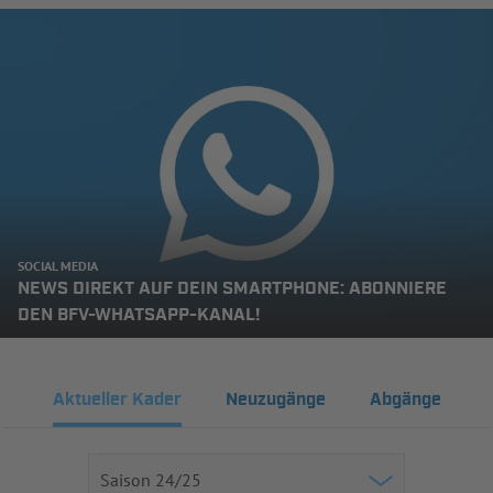
SOCIAL MEDIA
NEWS DIREKT AUF DEIN SMARTPHONE: ABONNIERE
DEN BFV-WHATSAPP-KANAL!
Aktueller Kader
Neuzugänge
Abgänge