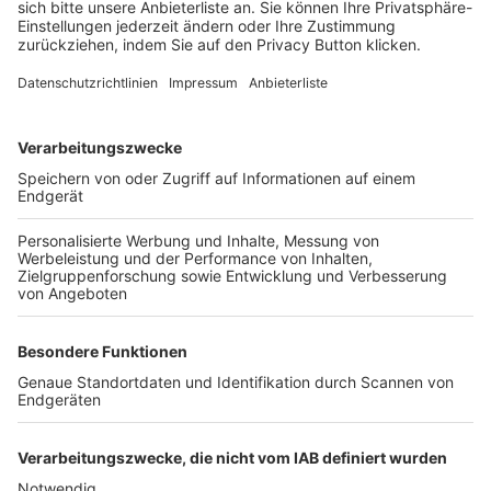
FOLGE DEM BFV
TOP-VEREINE
TOP-PARTNER