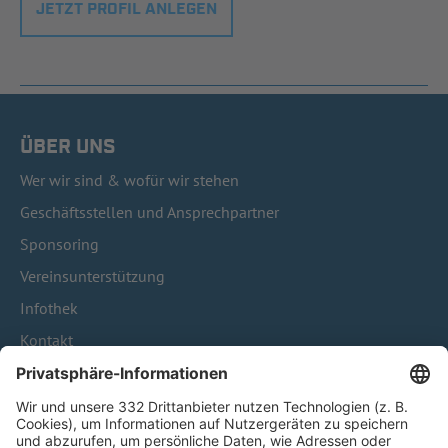
JETZT PROFIL ANLEGEN
ÜBER UNS
Wer wir sind & wofür wir stehen
Geschäftsstellen und Ansprechpartner
Sponsoring
Vereinsunterstützung
Infothek
Kontakt
HÄUFIG BESUCHTE SEITEN
Pässe und Vereinswechsel