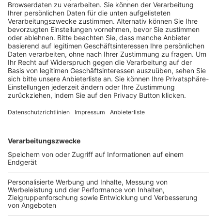
Trainerausbildung
Schulungsangebot Vereinsmitarbeiter
BFV-Geschäftsstellen
Trainerbörse
Login SpielPlus
FOLGE DEM BFV
TOP-VEREINE
TOP-PARTNER