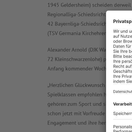
1945 Geldersheim) scheiden derweil
Regionalliga-Schiedsrichterlehrgangs 
42 Bayernliga-Schiedsrichter – eben
(TSV Germania Kirchehrenbach), die 
Alexander Arnold (DJK Waldberg), Pat
72 Kleinschwarzenlohe) pfeifen zur n
Anfang kommender Woche bekanntg
„Herzlichen Glückwunsch an alle Aufs
Spielklassen empfohlen haben. Denen
gehören zum Sport und sie bieten di
schon jetzt mit Vorfreude auf die ko
Engagement und ihre hervorragende A