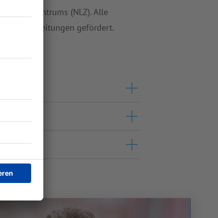
eistungszentrums (NLZ). Alle
hren Spielleitungen gefördert.