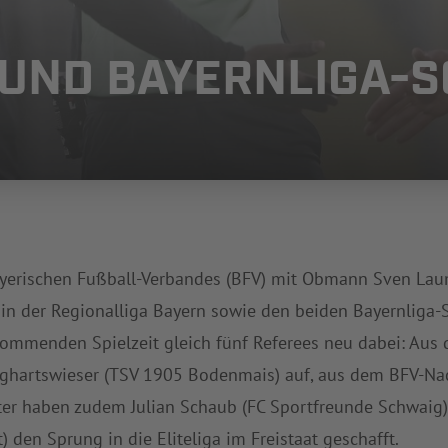
 UND BAYERNLIGA-S
ayerischen Fußball-Verbandes (BFV) mit Obmann Sven Laum
 in der Regionalliga Bayern sowie den beiden Bayernliga-
kommenden Spielzeit gleich fünf Referees neu dabei: Aus d
ghartswieser (TSV 1905 Bodenmais) auf, aus dem BFV-Na
ter haben zudem Julian Schaub (FC Sportfreunde Schwaig)
 den Sprung in die Eliteliga im Freistaat geschafft.