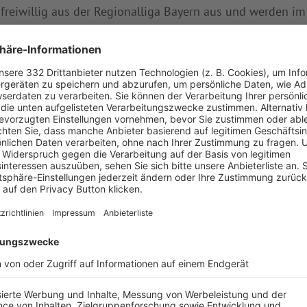
 freiwillig aus der Regionalliga Bayern aus und werden 
offiziell verabschiedet. Elia Schneider (TSV 1862 Küps) z
so wie Nicolas Dolderer (SV Bernried), Korbinian Eßberger
den Aufstieg aus der Landesliga geschafft haben.
rick Höfer (1. SC Feucht), Felix Brandstätter (SV Zamdor
euen Runde eine Klasse tiefer und zählen damit zum Kreis
egeben und unter
www.bfv.de/spitzen-schiris
veröffentli
teiger, die sich mit ihren starken Leistungen in der verg
, die künftig etwas tiefer pfeifen gilt unser Respekt. De
e Chance für neue Motivation“, sagt Verbands-Schiedsric
mmende Spielzeit und bedanken uns bei allen Schiedsricht
rbeit in den bayerischen Spitzenligen.“