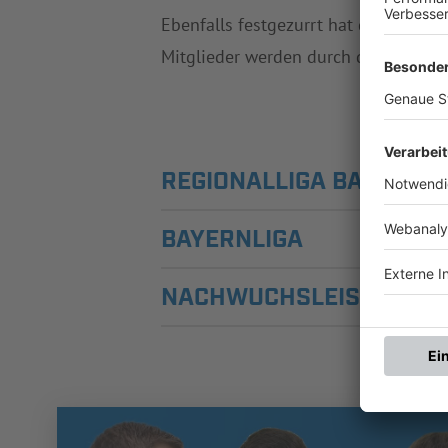
Ebenfalls festgezurrt hat der Verba
Mitglieder werden durch den Verband
REGIONALLIGA BAYERN
BAYERNLIGA
NACHWUCHSLEISTUNGS