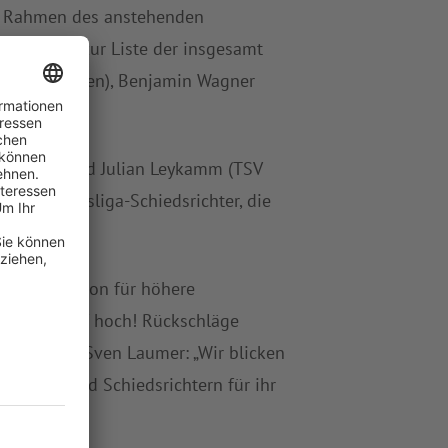
im Rahmen des anstehenden
ählt fortan zur Liste der insgesamt
 (SV Wallkofen), Benjamin Wagner
f München) und Julian Leykamm (TSV
 der Landesliga-Schiedsrichter, die
cht werden.
angenen Saison für höhere
swegen: Kopf hoch! Rückschläge
hterobmann Sven Laumer: „Wir blicken
erinnen und Schiedsrichtern für ihr