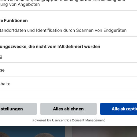
nds-Schiedsrichterausschuss die Besetzung des Nachwuchsl
s-Schiedsrichterausschuss und das NLZ-Team gezielt bei i
ZENTRUM