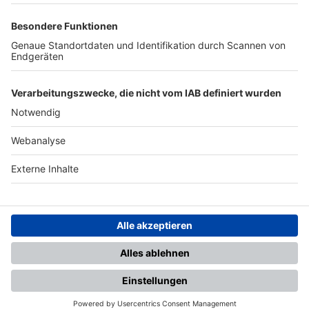
TOP-PARTNER
SFV
DFB
UEFA
FIFA
Nutzungsbedingungen
Datenschutz
Impressum