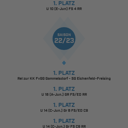
1. PLATZ
U 10 (E-Jun) FS 4 RR
SAISON
22/23
1. PLATZ
Rel zur KK FvGG Gammelsdorf - SG Eichenfeld-Freising
1. PLATZ
U 18 (A-Jun.) GR FS/ED RR
1. PLATZ
U 14 (C-Jun.) Gr B FS/ED C9
1. PLATZ
U 14 (C-Jun.) Gr FS C9 RR