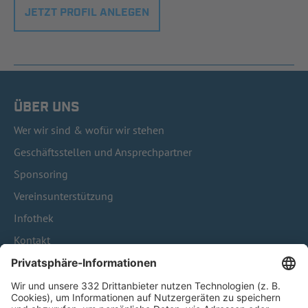
JETZT PROFIL ANLEGEN
ÜBER UNS
Wer wir sind & wofür wir stehen
Geschäftsstellen und Ansprechpartner
Sponsoring
Vereinsunterstützung
Infothek
Kontakt
HÄUFIG BESUCHTE SEITEN
Pässe und Vereinswechsel