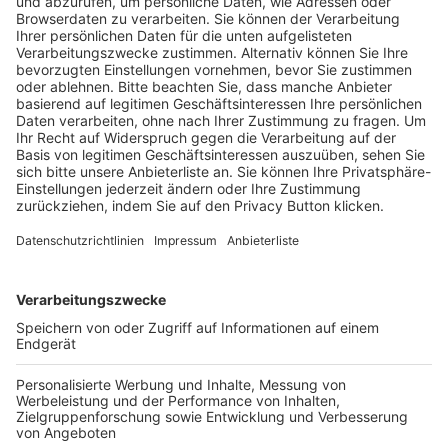
Trainerausbildung
Schulungsangebot Vereinsmitarbeiter
BFV-Geschäftsstellen
Trainerbörse
Login SpielPlus
FOLGE DEM BFV
TOP-VEREINE