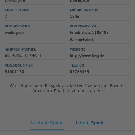
Oberbayern
Donau/Isar
ANZAHL TEAMS
GRÜNDUNGSJAHR
7
1946
VEREINSFARBEN
VEREINSADRESSE
weiß/grün
Friedrichstr. 1 | 85408
Gammelsdorf
ANSPRECHPARTNER
WEBSEITE
Abt. Fußball
E-Mail
http://www.fvgg.de
VEREINSNUMMER
TELEFON
31001120
08766555
Wir zeigen euch die spektakulärsten Szenen aus Bayerns
Amateurfußball, jetzt reinschauen!
Nächste Spiele
Letzte Spiele