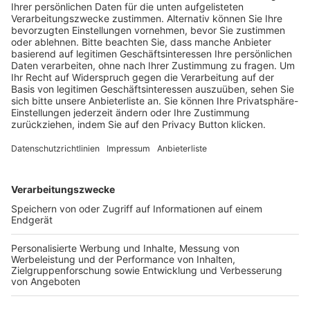
Trainerausbildung
Schulungsangebot Vereinsmitarbeiter
BFV-Geschäftsstellen
Trainerbörse
Login SpielPlus
FOLGE DEM BFV
TOP-VEREINE
TOP-PARTNER