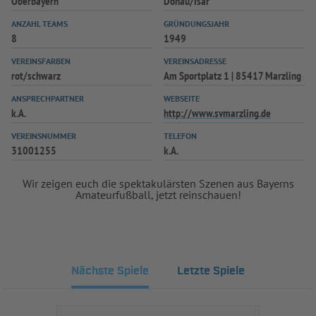
Oberbayern
Donau/Isar
ANZAHL TEAMS
GRÜNDUNGSJAHR
8
1949
VEREINSFARBEN
VEREINSADRESSE
rot/schwarz
Am Sportplatz 1 | 85417 Marzling
ANSPRECHPARTNER
WEBSEITE
k.A.
http://www.svmarzling.de
VEREINSNUMMER
TELEFON
31001255
k.A.
Wir zeigen euch die spektakulärsten Szenen aus Bayerns
Amateurfußball, jetzt reinschauen!
Nächste Spiele
Letzte Spiele