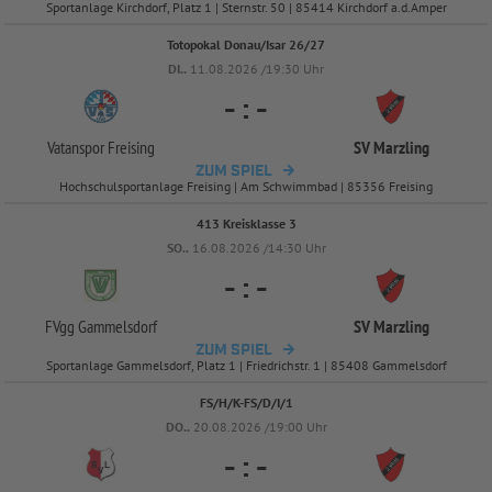
Sportanlage Kirchdorf, Platz 1 | Sternstr. 50 | 85414 Kirchdorf a.d.Amper
Totopokal Donau/Isar 26/27
DI..
11.08.2026 /19:30 Uhr
-
:
-
Vatanspor Freising
SV Marzling
ZUM SPIEL
Hochschulsportanlage Freising | Am Schwimmbad | 85356 Freising
413 Kreisklasse 3
SO..
16.08.2026 /14:30 Uhr
-
:
-
FVgg Gammelsdorf
SV Marzling
ZUM SPIEL
Sportanlage Gammelsdorf, Platz 1 | Friedrichstr. 1 | 85408 Gammelsdorf
FS/H/K-FS/D/I/1
DO..
20.08.2026 /19:00 Uhr
-
:
-