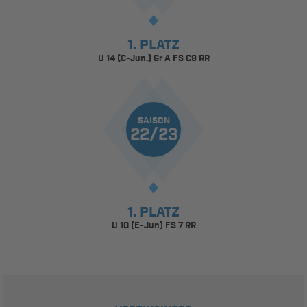
1. PLATZ
U 14 (C-Jun.) Gr A FS C9 RR
SAISON
22/23
1. PLATZ
U 10 (E-Jun) FS 7 RR